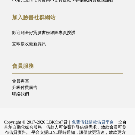
不用先支付任何費用不交付提款卡存摺或購買電話點數
加入臉書社群網站
歡迎到全好貸臉書粉絲團專頁按讚
立即接收最新資訊
會員服務
會員專區
升級付費廣告
聯絡我們
Copyright © 2017-2026 LBK全好貸｜
免費借錢借款借貸平台
，全台
首創自動化媒合服務，借款人可免費刊登借錢需求，放款會員可發
布借貸廣告。 平台支援LINE即時通知，讓借款更迅速，放款更方