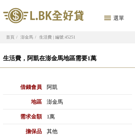
選單
首頁
澎金馬
生活費 | 編號:45251
生活費，阿凱在澎金馬地區需要1萬
借錢會員
阿凱
地區
澎金馬
需求金額
1萬
擔保品
其他