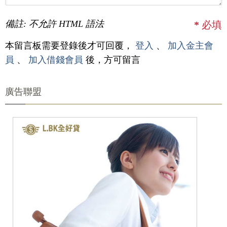
備註: 不允許 HTML 語法
*
必填
本留言板需要登錄後才可回覆，
登入
、
加入金主會
員
、
加入借錢會員
後，方可留言
廣告聯盟