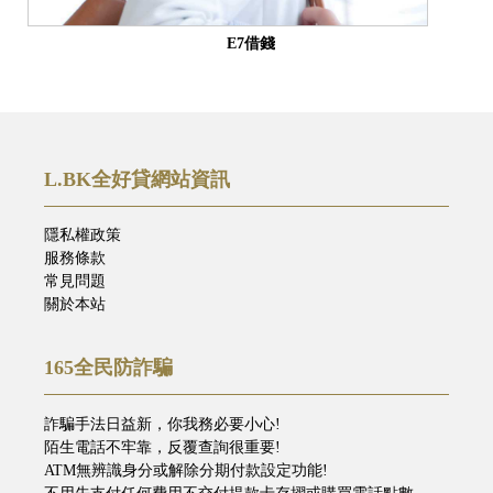
E7借錢
L.BK全好貸網站資訊
隱私權政策
服務條款
常見問題
關於本站
165全民防詐騙
詐騙手法日益新，你我務必要小心!
陌生電話不牢靠，反覆查詢很重要!
ATM無辨識身分或解除分期付款設定功能!