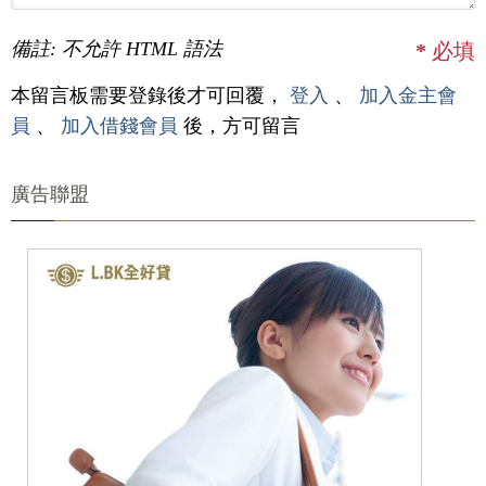
備註: 不允許 HTML 語法
*
必填
本留言板需要登錄後才可回覆，
登入
、
加入金主會
員
、
加入借錢會員
後，方可留言
廣告聯盟