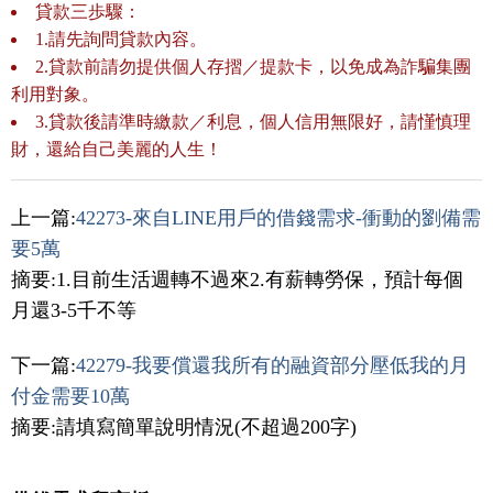
貸款三歩驟：
1.請先詢問貸款內容。
2.貸款前請勿提供個人存摺／提款卡，以免成為詐騙集團
利用對象。
3.貸款後請準時繳款／利息，個人信用無限好，請慬慎理
財，還給自己美麗的人生！
上一篇:
42273-來自LINE用戶的借錢需求-衝動的劉備需
要5萬
摘要:1.目前生活週轉不過來2.有薪轉勞保，預計每個
月還3-5千不等
下一篇:
42279-我要償還我所有的融資部分壓低我的月
付金需要10萬
摘要:請填寫簡單說明情況(不超過200字)