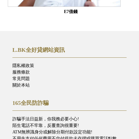
E7借錢
L.BK全好貸網站資訊
隱私權政策
服務條款
常見問題
關於本站
165全民防詐騙
詐騙手法日益新，你我務必要小心!
陌生電話不牢靠，反覆查詢很重要!
ATM無辨識身分或解除分期付款設定功能!
不用先支付任何費用不交付提款卡存摺或購買電話點數