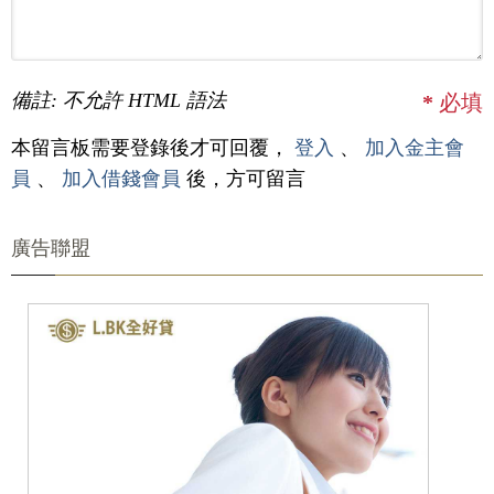
備註: 不允許 HTML 語法
*
必填
本留言板需要登錄後才可回覆，
登入
、
加入金主會
員
、
加入借錢會員
後，方可留言
廣告聯盟