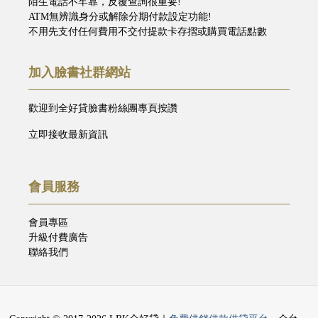
陌生電話不牢靠，反覆查詢很重要!
ATM無辨識身分或解除分期付款設定功能!
不用先支付任何費用不交付提款卡存摺或購買電話點數
加入臉書社群網站
歡迎到全好貸臉書粉絲團專頁按讚
立即接收最新資訊
會員服務
會員專區
升級付費廣告
聯絡我們