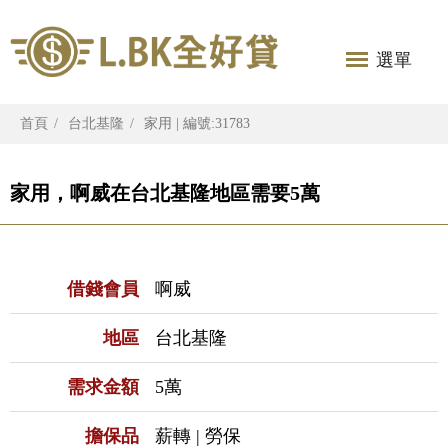
選單
首頁
台北基隆
家用 | 編號:31783
家用，啊威在台北基隆地區需要5萬
借錢會員
啊威
地區
台北基隆
需求金額
5萬
擔保品
薪轉 | 勞保