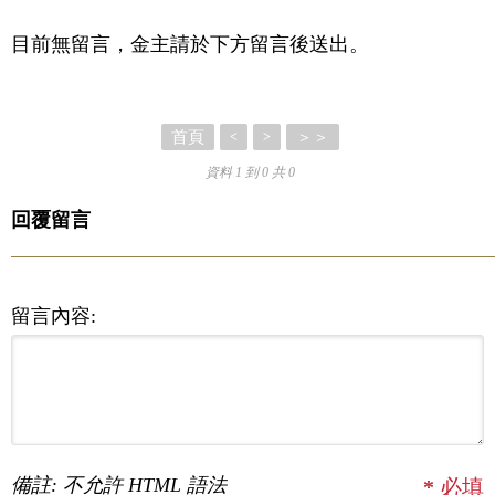
目前無留言，金主請於下方留言後送出。
首頁
＞＞
<
>
資料 1 到 0 共 0
回覆留言
留言內容:
備註: 不允許 HTML 語法
*
必填