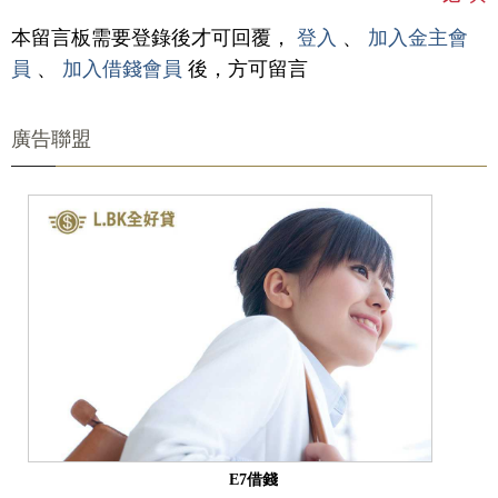
本留言板需要登錄後才可回覆，
登入
、
加入金主會
員
、
加入借錢會員
後，方可留言
廣告聯盟
E7借錢