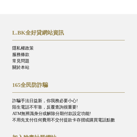
L.BK全好貸網站資訊
隱私權政策
服務條款
常見問題
關於本站
165全民防詐騙
詐騙手法日益新，你我務必要小心!
陌生電話不牢靠，反覆查詢很重要!
ATM無辨識身分或解除分期付款設定功能!
不用先支付任何費用不交付提款卡存摺或購買電話點數