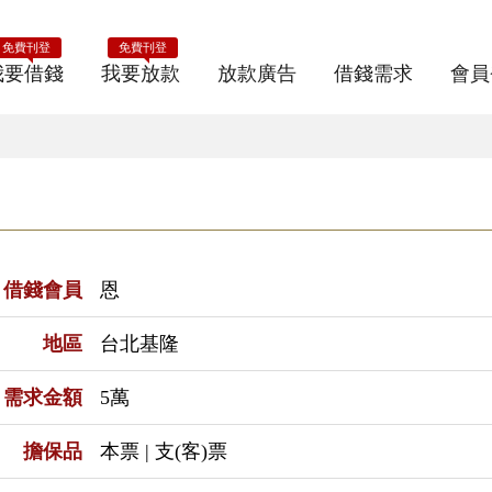
免費刊登
免費刊登
我要借錢
我要放款
放款廣告
借錢需求
會員
借錢會員
恩
地區
台北基隆
需求金額
5萬
擔保品
本票 | 支(客)票