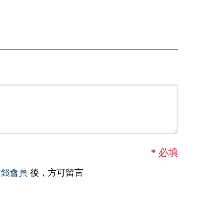
*
必填
借錢會員
後，方可留言