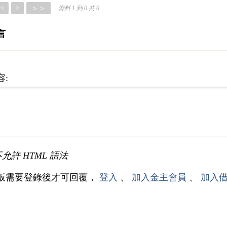
＞＞
<
>
資料 1 到 0 共 0
言
容:
不允許 HTML 語法
板需要登錄後才可回覆，
登入
、
加入金主會員
、
加入