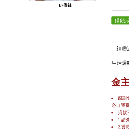
E7借錢
借錢
，請盡
生活週
金
感謝
必自我
貸款
1.
2.