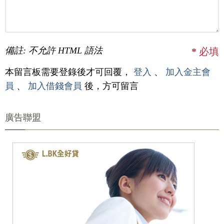
備註: 不允許 HTML 語法
*
必填
本留言板需要登錄後才可回覆，
登入
、
加入金主會
員
、
加入借錢會員
後，方可留言
廣告聯盟