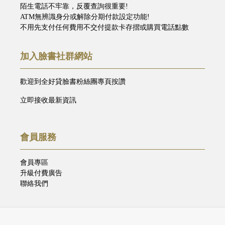
陌生電話不牢靠，反覆查詢很重要!
ATM無辨識身分或解除分期付款設定功能!
不用先支付任何費用不交付提款卡存摺或購買電話點數
加入臉書社群網站
歡迎到全好貸臉書粉絲團專頁按讚
立即接收最新資訊
會員服務
會員專區
升級付費廣告
聯絡我們