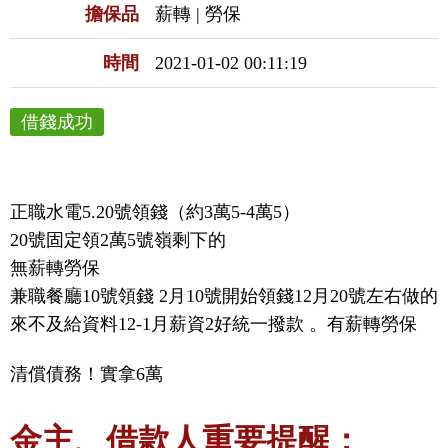
擔保品
薪轉 | 勞保
時間
2021-01-02 00:11:19
借錢成功
正職水電5.20號領錢（約3萬5-4萬5）

20號固定領2萬5號嶺剩下的

無薪轉勞保

兼職餐廳10號領錢 2月10號開始領錢12月20號左右做的
來不及給資料12-1月薪資2好統一撥款 。有薪轉勞保
清償債務！實拿6萬
金主、借款人重要提醒：