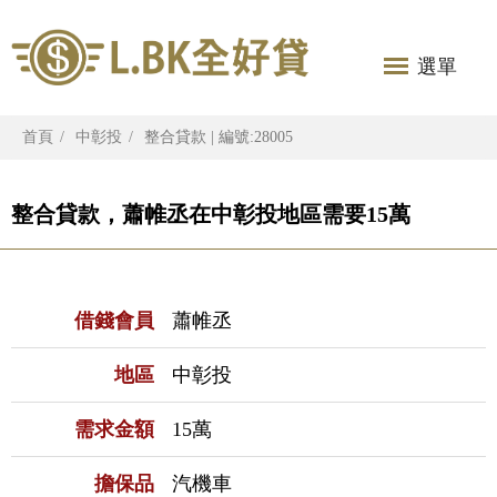
選單
首頁
中彰投
整合貸款 | 編號:28005
整合貸款，蕭帷丞在中彰投地區需要15萬
借錢會員
蕭帷丞
地區
中彰投
需求金額
15萬
擔保品
汽機車