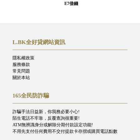
E7借錢
L.BK全好貸網站資訊
隱私權政策
服務條款
常見問題
關於本站
165全民防詐騙
詐騙手法日益新，你我務必要小心!
陌生電話不牢靠，反覆查詢很重要!
ATM無辨識身分或解除分期付款設定功能!
不用先支付任何費用不交付提款卡存摺或購買電話點數