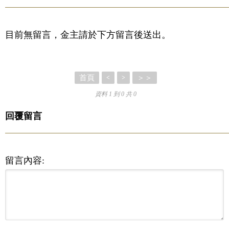
目前無留言，金主請於下方留言後送出。
首頁
＞＞
<
>
資料 1 到 0 共 0
回覆留言
留言內容: