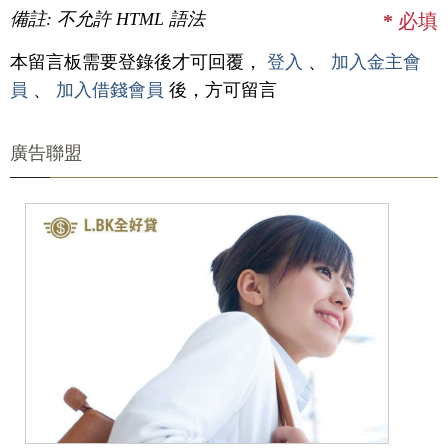
備註: 不允許 HTML 語法
*
必填
本留言板需要登錄後才可回覆，
登入
、
加入金主會
員
、
加入借錢會員
後，方可留言
廣告聯盟