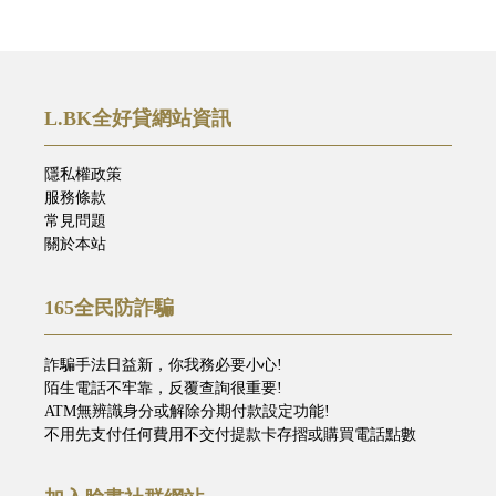
L.BK全好貸網站資訊
隱私權政策
服務條款
常見問題
關於本站
165全民防詐騙
詐騙手法日益新，你我務必要小心!
陌生電話不牢靠，反覆查詢很重要!
ATM無辨識身分或解除分期付款設定功能!
不用先支付任何費用不交付提款卡存摺或購買電話點數