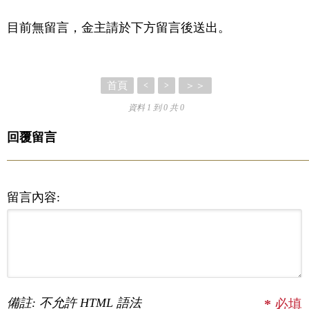
目前無留言，金主請於下方留言後送出。
首頁
＞＞
<
>
資料 1 到 0 共 0
回覆留言
留言內容:
備註: 不允許 HTML 語法
*
必填