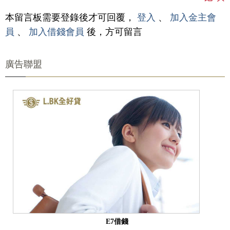
本留言板需要登錄後才可回覆，
登入
、
加入金主會
員
、
加入借錢會員
後，方可留言
廣告聯盟
E7借錢