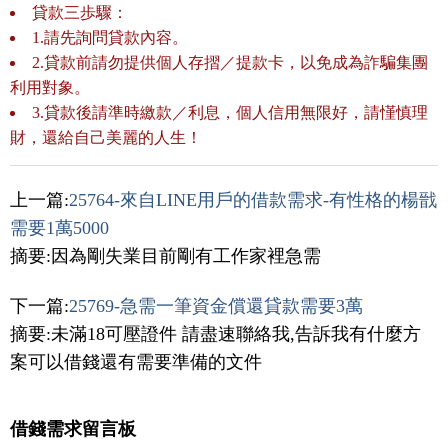
貸款三歩驟：
1.請先詢問貸款內容。
2.貸款前請勿提供個人存摺／提款卡，以免成為詐騙集團
利用對象。
3.貸款後請準時繳款／利息，個人信用無限好，請慬慎理
財，還給自己美麗的人生！
上一篇:
25764-來自LINE用戶的借款需求-有性格的楊戩
需要1萬5000
摘要:因為剛失業目前剛有工作家裡急需
下一篇:
25769-急需一筆資金償還貸款需要3萬
摘要:未滿18可壓證件 請盡速聯絡我,告訴我有什麼方
案可以借錢還有需要準備的文件
借錢需求留言板