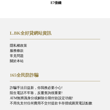
E7借錢
L.BK全好貸網站資訊
隱私權政策
服務條款
常見問題
關於本站
165全民防詐騙
詐騙手法日益新，你我務必要小心!
陌生電話不牢靠，反覆查詢很重要!
ATM無辨識身分或解除分期付款設定功能!
不用先支付任何費用不交付提款卡存摺或購買電話點數