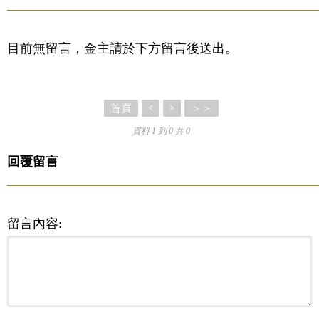
目前無留言，金主請於下方留言後送出。
首頁
＞＞
<
>
資料 1 到 0 共 0
回覆留言
留言內容: