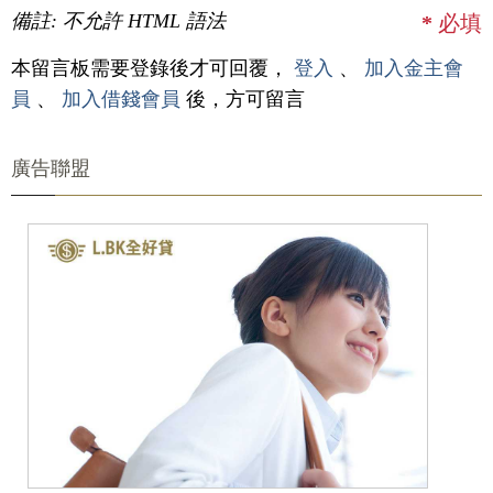
備註: 不允許 HTML 語法
*
必填
本留言板需要登錄後才可回覆，
登入
、
加入金主會
員
、
加入借錢會員
後，方可留言
廣告聯盟