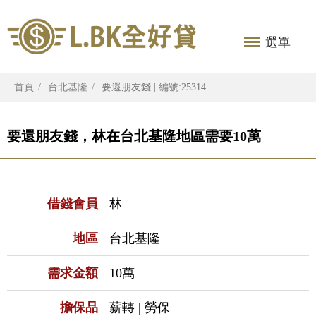
選單
首頁
台北基隆
要還朋友錢 | 編號:25314
要還朋友錢，林在台北基隆地區需要10萬
借錢會員
林
地區
台北基隆
需求金額
10萬
擔保品
薪轉 | 勞保