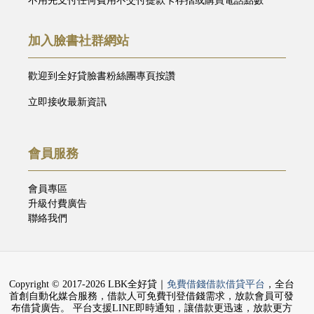
不用先支付任何費用不交付提款卡存摺或購買電話點數
加入臉書社群網站
歡迎到全好貸臉書粉絲團專頁按讚
立即接收最新資訊
會員服務
會員專區
升級付費廣告
聯絡我們
Copyright © 2017-2026 LBK全好貸｜
免費借錢借款借貸平台
，全台
首創自動化媒合服務，借款人可免費刊登借錢需求，放款會員可發
布借貸廣告。 平台支援LINE即時通知，讓借款更迅速，放款更方