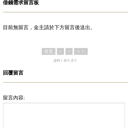
借錢需求留言板
目前無留言，金主請於下方留言後送出。
首頁
＞＞
<
>
資料 1 到 0 共 0
回覆留言
留言內容: