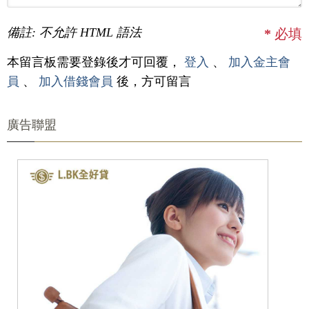
備註: 不允許 HTML 語法
*
必填
本留言板需要登錄後才可回覆，
登入
、
加入金主會
員
、
加入借錢會員
後，方可留言
廣告聯盟