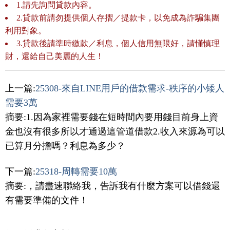
1.請先詢問貸款內容。
2.貸款前請勿提供個人存摺／提款卡，以免成為詐騙集團
利用對象。
3.貸款後請準時繳款／利息，個人信用無限好，請慬慎理
財，還給自己美麗的人生！
上一篇:
25308-來自LINE用戶的借款需求-秩序的小矮人
需要3萬
摘要:1.因為家裡需要錢在短時間內要用錢目前身上資
金也沒有很多所以才通過這管道借款2.收入來源為可以
已算月分擔嗎？利息為多少？
下一篇:
25318-周轉需要10萬
摘要:，請盡速聯絡我，告訴我有什麼方案可以借錢還
有需要準備的文件！