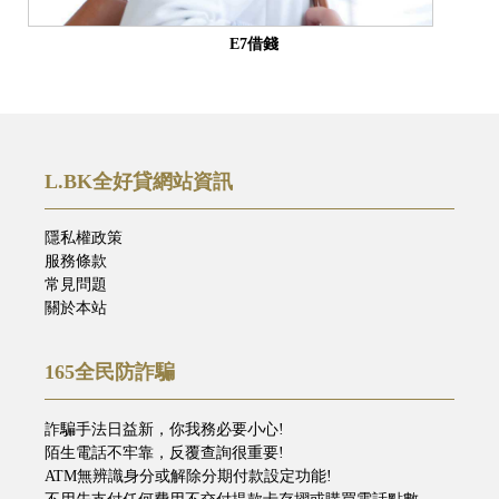
E7借錢
L.BK全好貸網站資訊
隱私權政策
服務條款
常見問題
關於本站
165全民防詐騙
詐騙手法日益新，你我務必要小心!
陌生電話不牢靠，反覆查詢很重要!
ATM無辨識身分或解除分期付款設定功能!