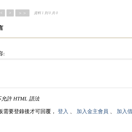
＞＞
<
>
資料 1 到 0 共 0
言
容:
不允許 HTML 語法
板需要登錄後才可回覆，
登入
、
加入金主會員
、
加入