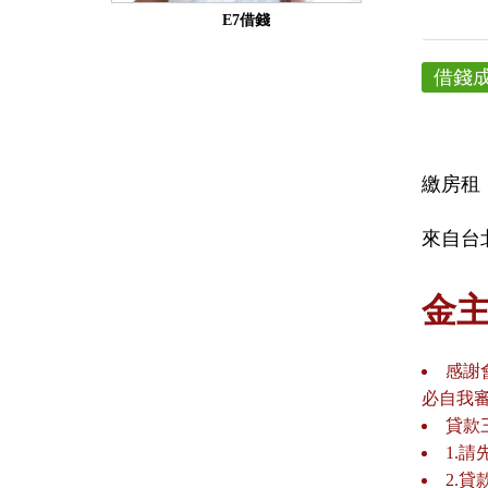
E7借錢
借錢
繳房租
來自台
金
感謝
必自我
貸款
1.
2.