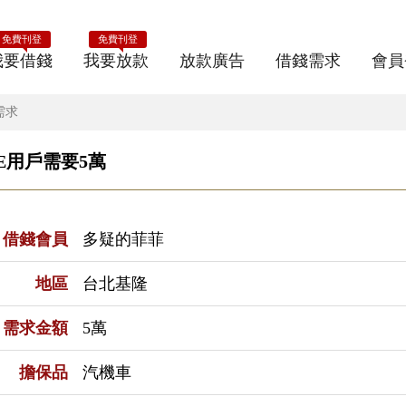
免費刊登
免費刊登
我要借錢
我要放款
放款廣告
借錢需求
會員
需求
E用戶需要5萬
借錢會員
多疑的菲菲
地區
台北基隆
需求金額
5萬
擔保品
汽機車