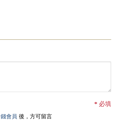
*
必填
借錢會員
後，方可留言