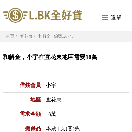
選單
首頁
宜花東
和解金 | 編號:20743
和解金，小宇在宜花東地區需要18萬
借錢會員
小宇
地區
宜花東
需求金額
18萬
擔保品
本票 | 支(客)票