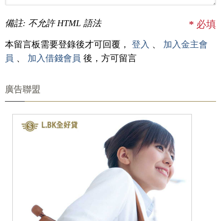
備註: 不允許 HTML 語法
*
必填
本留言板需要登錄後才可回覆，
登入
、
加入金主會
員
、
加入借錢會員
後，方可留言
廣告聯盟