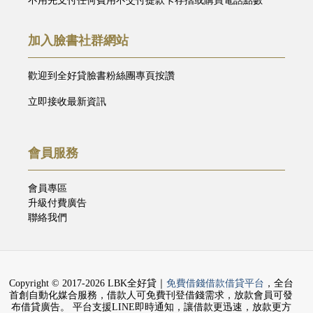
不用先支付任何費用不交付提款卡存摺或購買電話點數
加入臉書社群網站
歡迎到全好貸臉書粉絲團專頁按讚
立即接收最新資訊
會員服務
會員專區
升級付費廣告
聯絡我們
Copyright © 2017-2026 LBK全好貸｜
免費借錢借款借貸平台
，全台
首創自動化媒合服務，借款人可免費刊登借錢需求，放款會員可發
布借貸廣告。 平台支援LINE即時通知，讓借款更迅速，放款更方