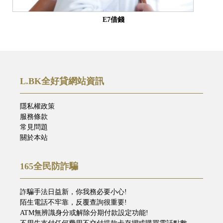
E7借錢
L.BK全好貸網站資訊
隱私權政策
服務條款
常見問題
關於本站
165全民防詐騙
詐騙手法日益新，你我務必要小心!
陌生電話不牢靠，反覆查詢很重要!
ATM無辨識身分或解除分期付款設定功能!