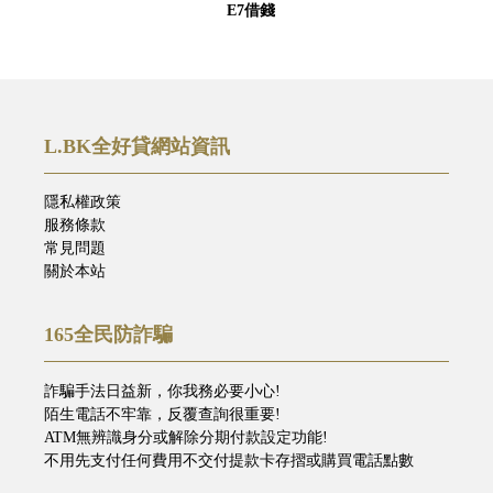
E7借錢
L.BK全好貸網站資訊
隱私權政策
服務條款
常見問題
關於本站
165全民防詐騙
詐騙手法日益新，你我務必要小心!
陌生電話不牢靠，反覆查詢很重要!
ATM無辨識身分或解除分期付款設定功能!
不用先支付任何費用不交付提款卡存摺或購買電話點數