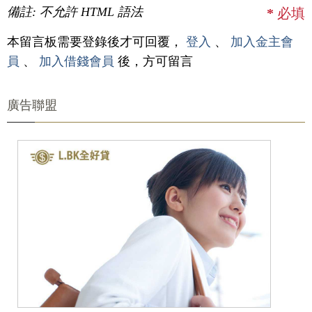
備註: 不允許 HTML 語法
*
必填
本留言板需要登錄後才可回覆，
登入
、
加入金主會
員
、
加入借錢會員
後，方可留言
廣告聯盟