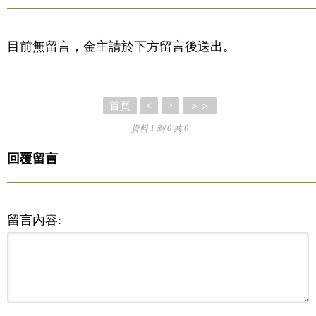
目前無留言，金主請於下方留言後送出。
首頁
＞＞
<
>
資料 1 到 0 共 0
回覆留言
留言內容: