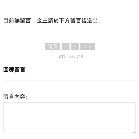
目前無留言，金主請於下方留言後送出。
首頁
＞＞
<
>
資料 1 到 0 共 0
回覆留言
留言內容: