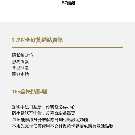
E7借錢
L.BK全好貸網站資訊
隱私權政策
服務條款
常見問題
關於本站
165全民防詐騙
詐騙手法日益新，你我務必要小心!
陌生電話不牢靠，反覆查詢很重要!
ATM無辨識身分或解除分期付款設定功能!
不用先支付任何費用不交付提款卡存摺或購買電話點數