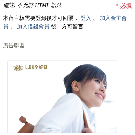
備註: 不允許 HTML 語法
*
必填
本留言板需要登錄後才可回覆，
登入
、
加入金主會
員
、
加入借錢會員
後，方可留言
廣告聯盟