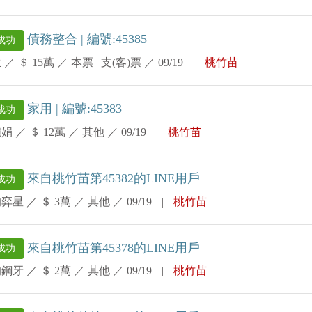
債務整合 | 編號:45385
成功
生
／
＄ 15萬
／
本票 | 支(客)票
／
09/19
|
桃竹苗
家用 | 編號:45383
成功
麗娟
／
＄ 12萬
／
其他
／
09/19
|
桃竹苗
來自桃竹苗第45382的LINE用戶
成功
的弈星
／
＄ 3萬
／
其他
／
09/19
|
桃竹苗
來自桃竹苗第45378的LINE用戶
成功
的鋼牙
／
＄ 2萬
／
其他
／
09/19
|
桃竹苗