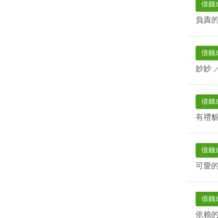
借錢
負責
借錢
妙妙
借錢
有禮
借錢
可愛
借錢
依賴