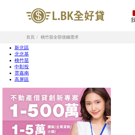
首頁
桃竹苗全部借錢需求