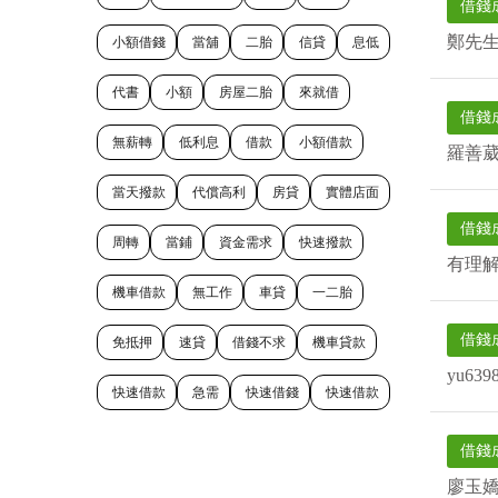
借錢
鄭先
小額借錢
當舖
二胎
信貸
息低
代書
小額
房屋二胎
來就借
借錢
無薪轉
低利息
借款
小額借款
羅善
當天撥款
代償高利
房貸
實體店面
借錢
周轉
當鋪
資金需求
快速撥款
有理
機車借款
無工作
車貸
一二胎
借錢
免抵押
速貸
借錢不求
機車貸款
yu639
快速借款
急需
快速借錢
快速借款
借錢
廖玉