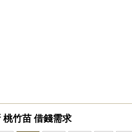
 桃竹苗 借錢需求