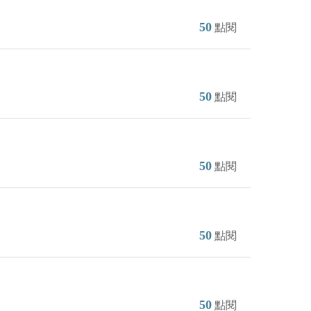
50
點閱
50
點閱
50
點閱
50
點閱
50
點閱