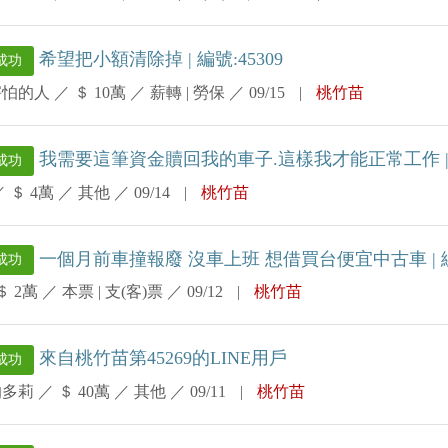
希望把小額清除掉 | 編號:45309
成功
害怕的人
／
＄ 10萬
／
薪轉 | 勞保
／
09/15
|
桃竹苗
我需要這筆資金贖回我的車子.這樣我才能正常工作 | 編
成功
／
＄ 4萬
／
其他
／
09/14
|
桃竹苗
一個月前車撞報廢 沒車上班 想借買台便宜中古車 | 編號
成功
＄ 2萬
／
本票 | 支(客)票
／
09/12
|
桃竹苗
來自桃竹苗第45269的LINE用戶
成功
的多莉
／
＄ 40萬
／
其他
／
09/11
|
桃竹苗