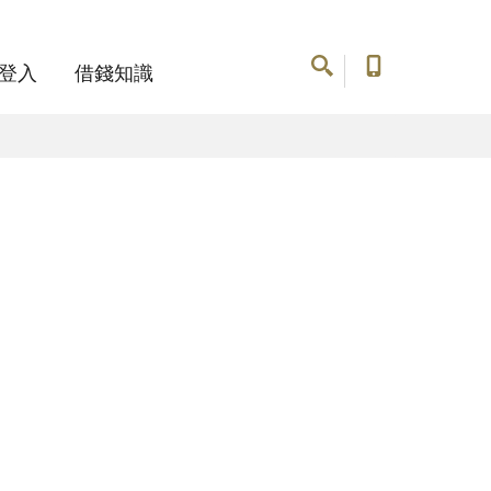
登入
借錢知識