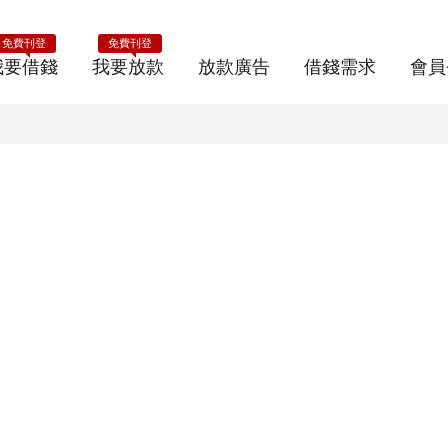
免費刊登
免費刊登
我要借錢
我要放款
放款廣告
借錢需求
會員