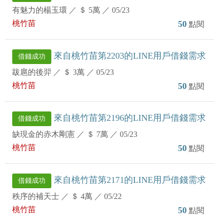
有魅力的楊玉環
／
＄ 5萬
／
05/23
桃竹苗
50
點閱
來自桃竹苗第2203的LINE用戶借錢需求
借錢成功
跋扈的後羿
／
＄ 3萬
／
05/23
桃竹苗
50
點閱
來自桃竹苗第2196的LINE用戶借錢需求
借錢成功
缺現金的赤木剛憲
／
＄ 7萬
／
05/23
桃竹苗
50
點閱
來自桃竹苗第2171的LINE用戶借錢需求
借錢成功
秩序的補天士
／
＄ 4萬
／
05/22
桃竹苗
50
點閱