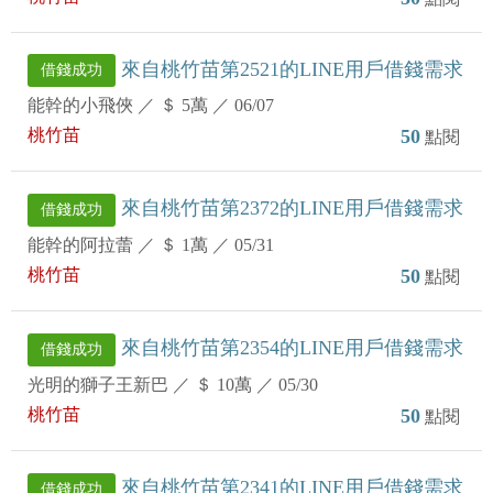
來自桃竹苗第2521的LINE用戶借錢需求
借錢成功
能幹的小飛俠
／
＄ 5萬
／
06/07
桃竹苗
50
點閱
來自桃竹苗第2372的LINE用戶借錢需求
借錢成功
能幹的阿拉蕾
／
＄ 1萬
／
05/31
桃竹苗
50
點閱
來自桃竹苗第2354的LINE用戶借錢需求
借錢成功
光明的獅子王新巴
／
＄ 10萬
／
05/30
桃竹苗
50
點閱
來自桃竹苗第2341的LINE用戶借錢需求
借錢成功