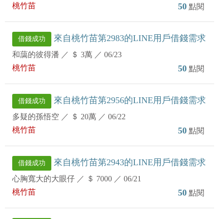
桃竹苗
50
點閱
來自桃竹苗第2983的LINE用戶借錢需求
借錢成功
和藹的彼得潘
／
＄ 3萬
／
06/23
桃竹苗
50
點閱
來自桃竹苗第2956的LINE用戶借錢需求
借錢成功
多疑的孫悟空
／
＄ 20萬
／
06/22
桃竹苗
50
點閱
來自桃竹苗第2943的LINE用戶借錢需求
借錢成功
心胸寬大的大眼仔
／
＄ 7000
／
06/21
桃竹苗
50
點閱