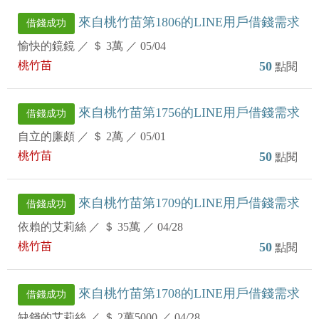
來自桃竹苗第1806的LINE用戶借錢需求
借錢成功
愉快的鏡鏡
／
＄ 3萬
／
05/04
桃竹苗
50
點閱
來自桃竹苗第1756的LINE用戶借錢需求
借錢成功
自立的廉頗
／
＄ 2萬
／
05/01
桃竹苗
50
點閱
來自桃竹苗第1709的LINE用戶借錢需求
借錢成功
依賴的艾莉絲
／
＄ 35萬
／
04/28
桃竹苗
50
點閱
來自桃竹苗第1708的LINE用戶借錢需求
借錢成功
缺錢的艾莉絲
／
＄ 2萬5000
／
04/28