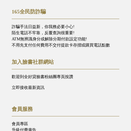
165全民防詐騙
詐騙手法日益新，你我務必要小心!
陌生電話不牢靠，反覆查詢很重要!
ATM無辨識身分或解除分期付款設定功能!
不用先支付任何費用不交付提款卡存摺或購買電話點數
加入臉書社群網站
歡迎到全好貸臉書粉絲團專頁按讚
立即接收最新資訊
會員服務
會員專區
升級付費廣告