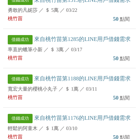
借錢成功
勇敢的凡妮莎
／
＄ 5萬
／
03/22
桃竹苗
50
點閱
來自桃竹苗第1285的LINE用戶借錢需求
借錢成功
率直的蠟筆小新
／
＄ 3萬
／
03/17
桃竹苗
50
點閱
來自桃竹苗第1188的LINE用戶借錢需求
借錢成功
寬宏大量的櫻桃小丸子
／
＄ 1萬
／
03/11
桃竹苗
50
點閱
來自桃竹苗第1176的LINE用戶借錢需求
借錢成功
輕鬆的阿童木
／
＄ 1萬
／
03/10
桃竹苗
50
點閱