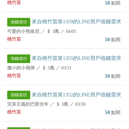
桃竹苗
50
點閱
來自桃竹苗第1359的LINE用戶借錢需求
借錢成功
可愛的小熊維尼
／
＄ 3萬
／
04/01
桃竹苗
50
點閱
來自桃竹苗第1355的LINE用戶借錢需求
借錢成功
膽小的小飛俠
／
＄ 3萬
／
03/31
桃竹苗
50
點閱
來自桃竹苗第1352的LINE用戶借錢需求
借錢成功
完美主義的巴斯光年
／
＄ 3萬
／
03/30
桃竹苗
50
點閱