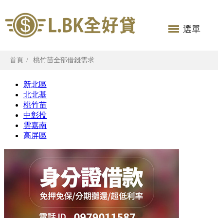
選單
首頁
桃竹苗全部借錢需求