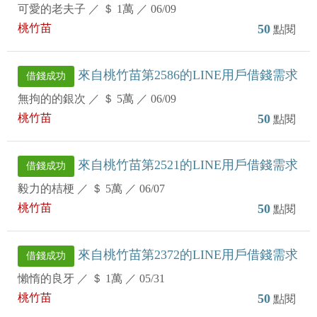
可愛的老夫子
／
＄ 1萬
／
06/09
桃竹苗
50
點閱
來自桃竹苗第2586的LINE用戶借錢需求
借錢成功
無拘的的銀次
／
＄ 5萬
／
06/09
桃竹苗
50
點閱
來自桃竹苗第2521的LINE用戶借錢需求
借錢成功
毅力的桔梗
／
＄ 5萬
／
06/07
桃竹苗
50
點閱
來自桃竹苗第2372的LINE用戶借錢需求
借錢成功
懶惰的良牙
／
＄ 1萬
／
05/31
桃竹苗
50
點閱