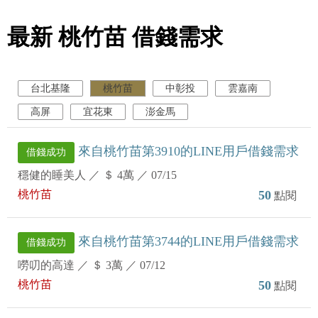
最新 桃竹苗 借錢需求
台北基隆
桃竹苗
中彰投
雲嘉南
高屏
宜花東
澎金馬
來自桃竹苗第3910的LINE用戶借錢需求
借錢成功
穩健的睡美人
／
＄ 4萬
／
07/15
桃竹苗
50
點閱
來自桃竹苗第3744的LINE用戶借錢需求
借錢成功
嘮叨的高達
／
＄ 3萬
／
07/12
桃竹苗
50
點閱