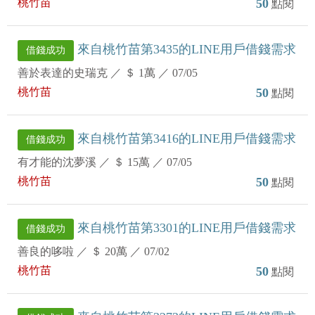
桃竹苗
50
點閱
來自桃竹苗第3435的LINE用戶借錢需求
借錢成功
善於表達的史瑞克
／
＄ 1萬
／
07/05
桃竹苗
50
點閱
來自桃竹苗第3416的LINE用戶借錢需求
借錢成功
有才能的沈夢溪
／
＄ 15萬
／
07/05
桃竹苗
50
點閱
來自桃竹苗第3301的LINE用戶借錢需求
借錢成功
善良的哆啦
／
＄ 20萬
／
07/02
桃竹苗
50
點閱