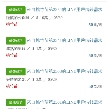
來自桃竹苗第2354的LINE用戶借錢需求
借錢成功
謹慎的公孫離
／
＄ 10萬
／
05/30
桃竹苗
50
點閱
來自桃竹苗第2341的LINE用戶借錢需求
借錢成功
成熟的黛絲
／
＄ 1萬
／
05/30
桃竹苗
50
點閱
來自桃竹苗第2308的LINE用戶借錢需求
借錢成功
好勝的米妮
／
＄ 3萬
／
05/29
桃竹苗
50
點閱
來自桃竹苗第2301的LINE用戶借錢需求
借錢成功