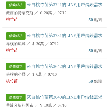
來自桃竹苗第3741的LINE用戶借錢需求
借錢成功
嚴肅的特蘭克斯
／
＄ 20萬
／
07/12
桃竹苗
50
點閱
來自桃竹苗第3731的LINE用戶借錢需求
借錢成功
專橫的琉璃
／
＄ 30萬
／
07/12
桃竹苗
50
點閱
來自桃竹苗第3642的LINE用戶借錢需求
借錢成功
儉樸的小櫻
／
＄ 6萬
／
07/10
桃竹苗
50
點閱
來自桃竹苗第3640的LINE用戶借錢需求
借錢成功
善於分析的阿布
／
＄ 10萬
／
07/10