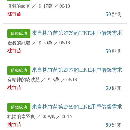
沒錢的藤真
／
＄ 17萬
／
06/18
桃竹苗
50
點閱
來自桃竹苗第2779的LINE用戶借錢需求
借錢成功
羞澀的龍貓
／
＄ 30萬
／
06/16
桃竹苗
50
點閱
來自桃竹苗第2777的LINE用戶借錢需求
借錢成功
有精神的凌波麗
／
＄ 5萬
／
06/16
桃竹苗
50
點閱
來自桃竹苗第2769的LINE用戶借錢需求
借錢成功
執拗的寒羽良
／
＄ 8萬
／
06/15
桃竹苗
50
點閱