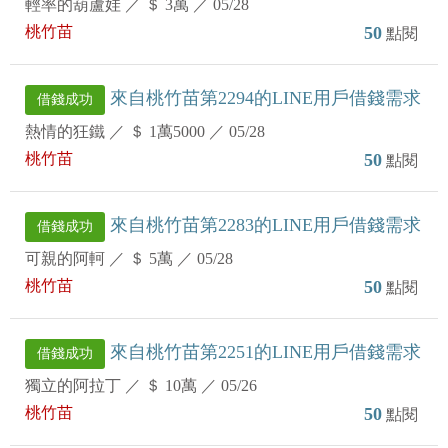
輕率的葫蘆娃
／
＄ 3萬
／
05/28
桃竹苗
50
點閱
來自桃竹苗第2294的LINE用戶借錢需求
借錢成功
熱情的狂鐵
／
＄ 1萬5000
／
05/28
桃竹苗
50
點閱
來自桃竹苗第2283的LINE用戶借錢需求
借錢成功
可親的阿軻
／
＄ 5萬
／
05/28
桃竹苗
50
點閱
來自桃竹苗第2251的LINE用戶借錢需求
借錢成功
獨立的阿拉丁
／
＄ 10萬
／
05/26
桃竹苗
50
點閱