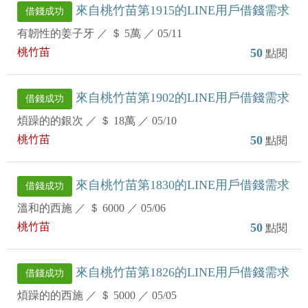
來自桃竹苗第1915的LINE用戶借錢需求
借錢成功
有韌性的姜子牙
／
＄ 5萬
／
05/11
桃竹苗
50
點閱
來自桃竹苗第1902的LINE用戶借錢需求
借錢成功
煩躁的的銀次
／
＄ 18萬
／
05/10
桃竹苗
50
點閱
來自桃竹苗第1830的LINE用戶借錢需求
借錢成功
溫和的西施
／
＄ 6000
／
05/06
桃竹苗
50
點閱
來自桃竹苗第1826的LINE用戶借錢需求
借錢成功
煩躁的的西施
／
＄ 5000
／
05/05