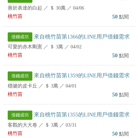
善於表達的白起
／
＄ 30萬
／
04/06
桃竹苗
50
點閱
來自桃竹苗第1366的LINE用戶借錢需求
借錢成功
可愛的赤木剛憲
／
＄ 3萬
／
04/02
桃竹苗
50
點閱
來自桃竹苗第1359的LINE用戶借錢需求
借錢成功
穩健的皮卡丘
／
＄ 3萬
／
04/01
桃竹苗
50
點閱
來自桃竹苗第1355的LINE用戶借錢需求
借錢成功
客觀的大大卷
／
＄ 3萬
／
03/31
桃竹苗
50
點閱