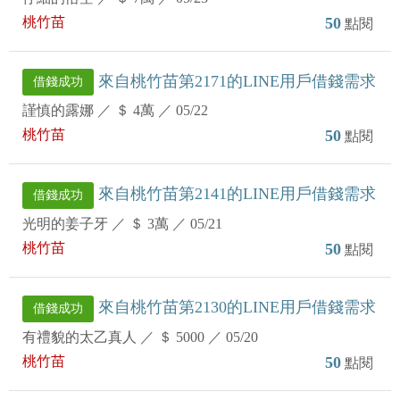
桃竹苗
50
點閱
來自桃竹苗第2171的LINE用戶借錢需求
借錢成功
謹慎的露娜
／
＄ 4萬
／
05/22
桃竹苗
50
點閱
來自桃竹苗第2141的LINE用戶借錢需求
借錢成功
光明的姜子牙
／
＄ 3萬
／
05/21
桃竹苗
50
點閱
來自桃竹苗第2130的LINE用戶借錢需求
借錢成功
有禮貌的太乙真人
／
＄ 5000
／
05/20
桃竹苗
50
點閱