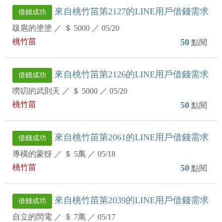
來自桃竹苗第2127的LINE用戶借錢需求
借錢成功
跋扈的塗塗
／
＄ 5000
／
05/20
桃竹苗
50
點閱
來自桃竹苗第2126的LINE用戶借錢需求
借錢成功
嘮叨的武則天
／
＄ 5000
／
05/20
桃竹苗
50
點閱
來自桃竹苗第2061的LINE用戶借錢需求
借錢成功
專橫的蒙犽
／
＄ 5萬
／
05/18
桃竹苗
50
點閱
來自桃竹苗第2039的LINE用戶借錢需求
借錢成功
自立的閃電
／
＄ 7萬
／
05/17