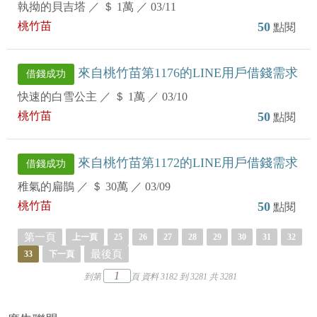
執拗的貝吉塔
／
＄ 1萬
／
03/11
桃竹苗
50
點閱
來自桃竹苗第1176的LINE用戶借錢需求
借錢成功
快速的白雪公主
／
＄ 1萬
／
03/10
桃竹苗
50
點閱
來自桃竹苗第1172的LINE用戶借錢需求
借錢成功
稚氣的扁鵲
／
＄ 30萬
／
03/09
桃竹苗
50
點閱
第一頁
上一頁
25
26
27
28
29
30
31
32
最後頁
33
下一頁
到第
頁 資料 3182 到 3281 共 3281