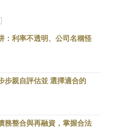
陷阱：利率不透明、公司名稱怪
步步親自評估並 選擇適合的
懂債務整合與再融資，掌握合法