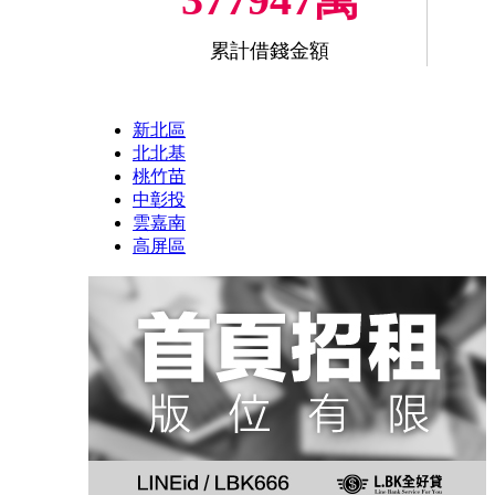
累計借錢金額