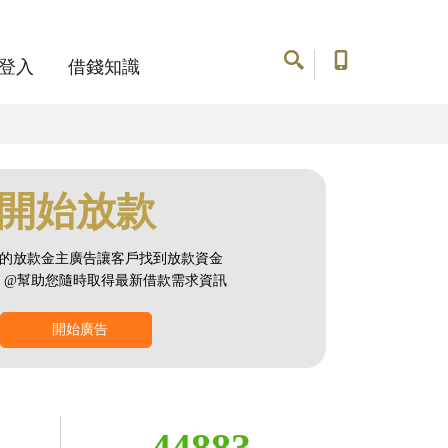
登入
借錢知識
開始放款
的放款金主廣告讓客戶找到放款資金
NE @幫助您隨時取得最新借款需求資訊
開始廣告
44883