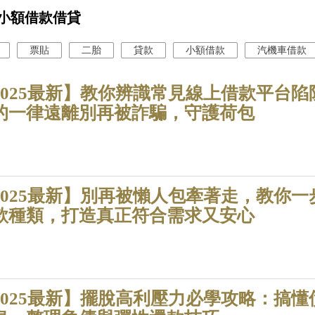
、小額借款借貸
票貼
二胎
貸款
小額借款
汽機車借款
2025最新】教你辨識常見線上借款平台
的一律遠離別再被詐騙，守護荷包
2025最新】別再被懶人包牽著走，教你一
款種類，打造真正符合需求又安心
2025最新】擺脫高利壓力必學攻略：搞