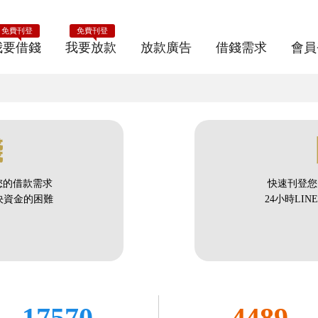
免費刊登
免費刊登
我要借錢
我要放款
放款廣告
借錢需求
會員
錢
您的借款需求
快速刊登您
解決資金的困難
24小時LI
17570
4489