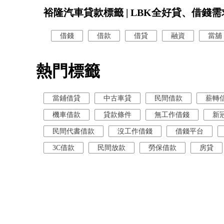
裕隆汽車貸款標籤 | LBK全好貸、借錢
借錢
借款
借貸
融資
當舖
熱門標籤
當鋪借貸
中古車貸
民間借款
薪轉
機車借款
貸款條件
無工作借錢
新
民間代書借款
沒工作借錢
借錢平台
3C借款
民間放款
勞保借款
房貸