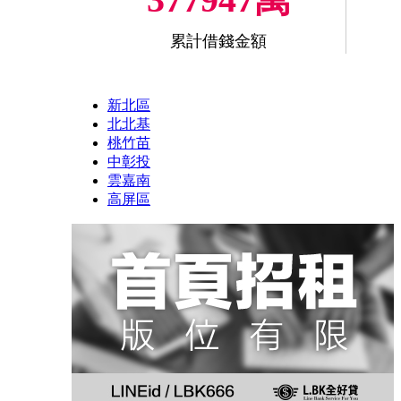
累計借錢金額