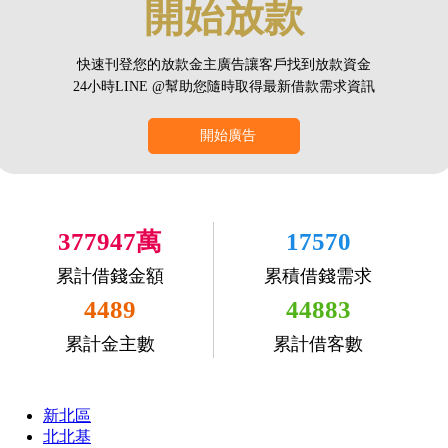
開始放款
快速刊登您的放款金主廣告讓客戶找到放款資金
24小時LINE @幫助您隨時取得最新借款需求資訊
開始廣告
377947萬
17570
累計借錢金額
累積借錢需求
4489
44883
累計金主數
累計借客數