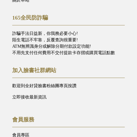
關於本站
165全民防詐騙
詐騙手法日益新，你我務必要小心!
陌生電話不牢靠，反覆查詢很重要!
ATM無辨識身分或解除分期付款設定功能!
不用先支付任何費用不交付提款卡存摺或購買電話點數
加入臉書社群網站
歡迎到全好貸臉書粉絲團專頁按讚
立即接收最新資訊
會員服務
會員專區