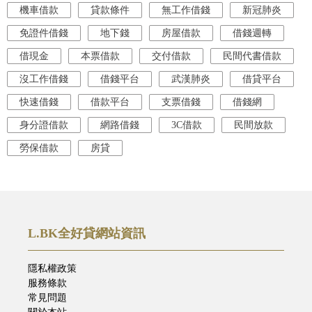
機車借款
貸款條件
無工作借錢
新冠肺炎
免證件借錢
地下錢
房屋借款
借錢週轉
借現金
本票借款
交付借款
民間代書借款
沒工作借錢
借錢平台
武漢肺炎
借貸平台
快速借錢
借款平台
支票借錢
借錢網
身分證借款
網路借錢
3C借款
民間放款
勞保借款
房貸
L.BK全好貸網站資訊
隱私權政策
服務條款
常見問題