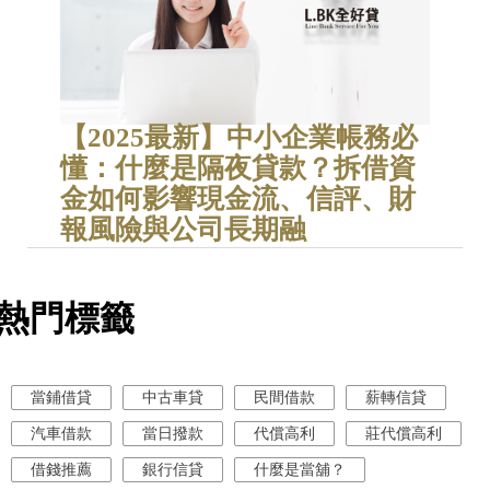
【2025最新】中小企業帳務必
懂：什麼是隔夜貸款？拆借資
金如何影響現金流、信評、財
報風險與公司長期融
熱門標籤
當鋪借貸
中古車貸
民間借款
薪轉信貸
汽車借款
當日撥款
代償高利
莊代償高利
借錢推薦
銀行信貸
什麼是當舖？