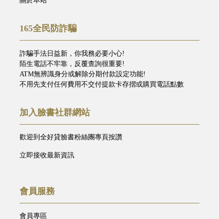
關於本站
165全民防詐騙
詐騙手法日益新，你我務必要小心!
陌生電話不牢靠，反覆查詢很重要!
ATM無辨識身分或解除分期付款設定功能!
不用先支付任何費用不交付提款卡存摺或購買電話點數
加入臉書社群網站
歡迎到全好貸臉書粉絲團專頁按讚
立即接收最新資訊
會員服務
會員專區