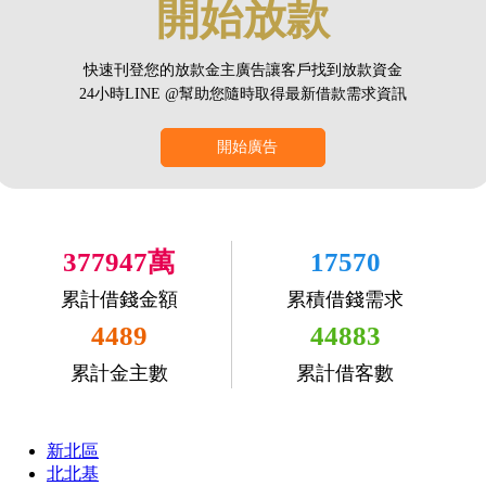
開始放款
快速刊登您的放款金主廣告讓客戶找到放款資金
24小時LINE @幫助您隨時取得最新借款需求資訊
開始廣告
377947萬
17570
累計借錢金額
累積借錢需求
4489
44883
累計金主數
累計借客數