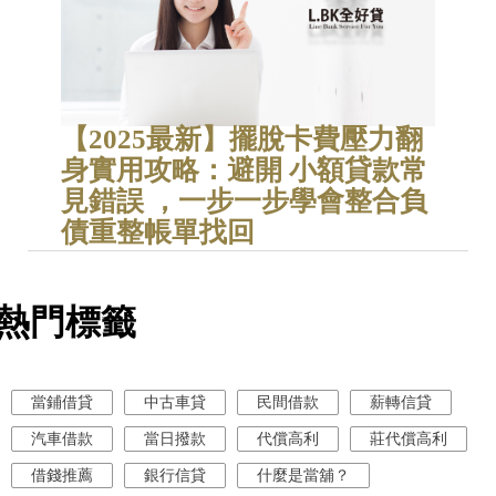
【2025最新】擺脫卡費壓力翻
身實用攻略：避開 小額貸款常
見錯誤 ，一步一步學會整合負
債重整帳單找回
熱門標籤
當鋪借貸
中古車貸
民間借款
薪轉信貸
汽車借款
當日撥款
代償高利
莊代償高利
借錢推薦
銀行信貸
什麼是當舖？