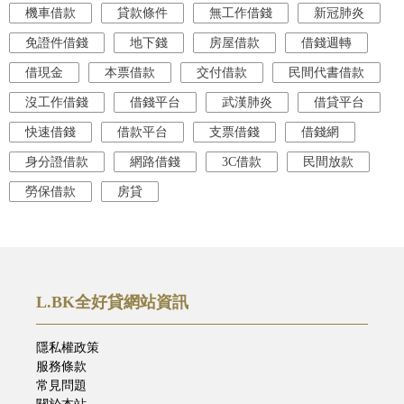
機車借款
貸款條件
無工作借錢
新冠肺炎
免證件借錢
地下錢
房屋借款
借錢週轉
借現金
本票借款
交付借款
民間代書借款
沒工作借錢
借錢平台
武漢肺炎
借貸平台
快速借錢
借款平台
支票借錢
借錢網
身分證借款
網路借錢
3C借款
民間放款
勞保借款
房貸
L.BK全好貸網站資訊
隱私權政策
服務條款
常見問題