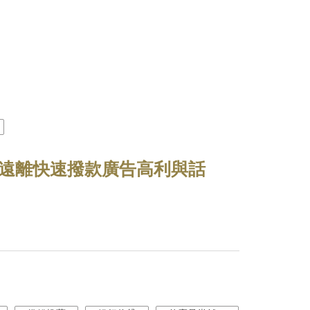
 遠離快速撥款廣告高利與話