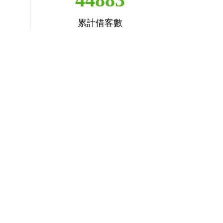
累計借客數