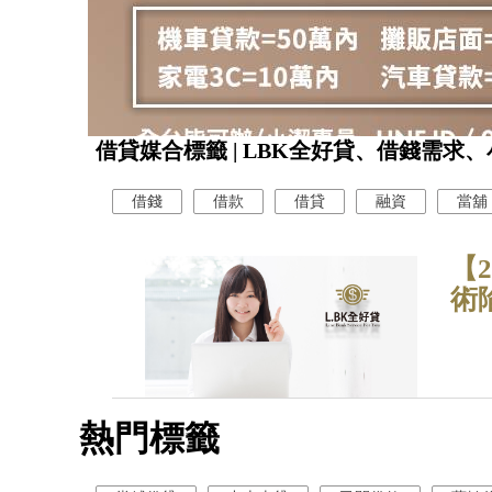
借貸媒合標籤 | LBK全好貸、借錢需求
借錢
借款
借貸
融資
當舖
【
術
熱門標籤