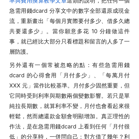
率與費用換算教學文章
這類的說明，把任何一個
急需用錢dcard 分享文中的數字全部還原成現金
流，重新畫出「每個月實際要付多少、借多久總
共要還多少」。當你願意多花 10 分鐘做這件
事，就已經比大部分只看標題和留言的人多了一
層防護。
另外還有一個常被忽略的點：有些急需用錢
dcard 的心得會用「月付多少」、「每萬月付
XXX 元」當作比較基準。月付多少固然重要，但
它同時受到利率與期數兩個變數影響。若只是單
純拉長期數，就算利率不變，月付也會看起來很
輕鬆，然而總還款金額會明顯增加。真正理性的
作法，是在急需用錢dcard 上看到任何「月付很
低」的分享時，一併問自己：對方借了幾年？利