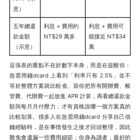
意）
五年總還
利息 + 費用約
利息 + 費用可
款金額
NT$29 萬多
能接近 NT$34
（示意）
萬
這張表的重點不在於數字本身，而是在提醒你：
急需用錢dcard 上看到「利率只有 2.5%」並不
等於整體方案就比較省。當你把所有開辦費、帳
管費、代辦費一起放進 APR 計算，再看總還款金
額與每月月付壓力，才有資格說哪一個方案真的
比較划算。很多人在急需用錢dcard 分享自己借
錢經驗時，是在事情發生之後才回頭整理，因此
難免會遺漏一些費用細節；你身為讀者，最好的