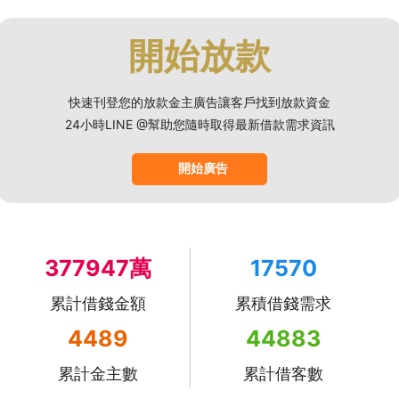
開始放款
快速刊登您的放款金主廣告讓客戶找到放款資金
24小時LINE @幫助您隨時取得最新借款需求資訊
開始廣告
377947萬
17570
累計借錢金額
累積借錢需求
4489
44883
累計金主數
累計借客數