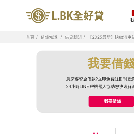
首頁
借錢知識
借貸新聞
【2025最新】快繳清
我要借
急需要資金借款?立即免費註冊刊登
24小時LINE @機器人協助您快速
我要借錢