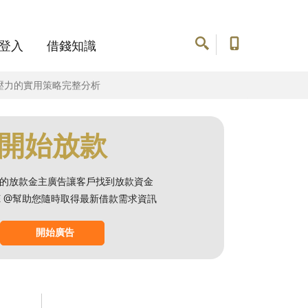
登入
借錢知識
壓力的實用策略完整分析
開始放款
的放款金主廣告讓客戶找到放款資金
NE @幫助您隨時取得最新借款需求資訊
開始廣告