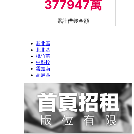
377947萬
累計借錢金額