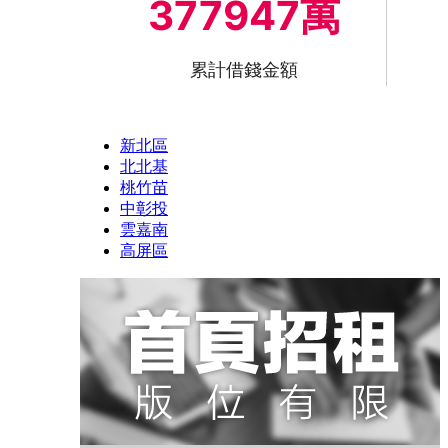
377947萬
累計借錢金額