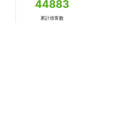
44883
累計借客數