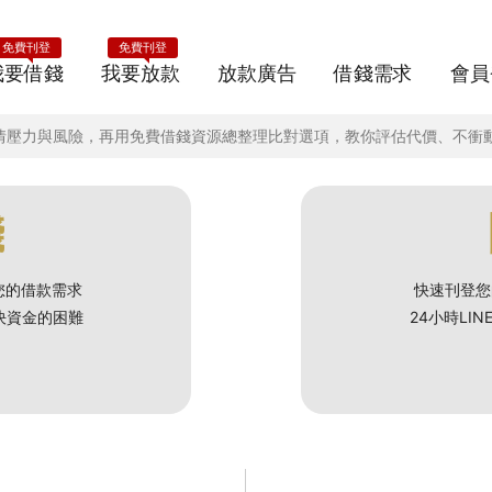
免費刊登
免費刊登
我要借錢
我要放款
放款廣告
借錢需求
會員
人情壓力與風險，再用免費借錢資源總整理比對選項，教你評估代價、不衝
錢
您的借款需求
快速刊登您
解決資金的困難
24小時LI