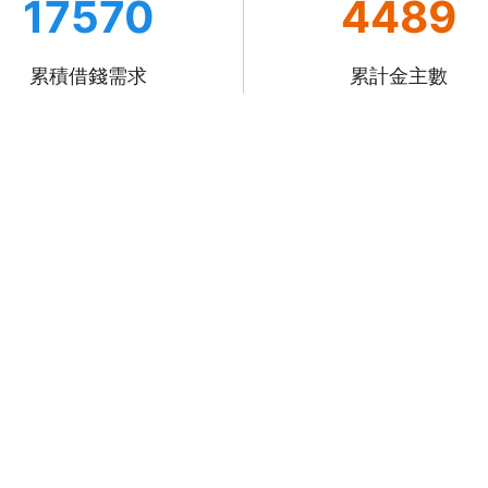
17570
4489
累積借錢需求
累計金主數