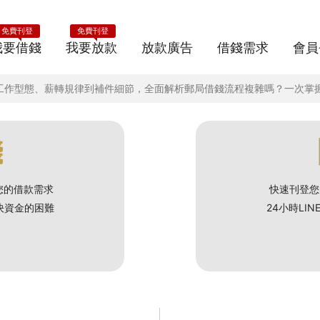
免費刊登
免費刊登
我要借錢
我要放款
放款廣告
借錢需求
會員
從工作型態、薪轉規律到補件細節，全面解析郵局借錢流程複雜嗎？一次掌
錢
您的借款需求
快速刊登您
解決資金的困難
24小時LI