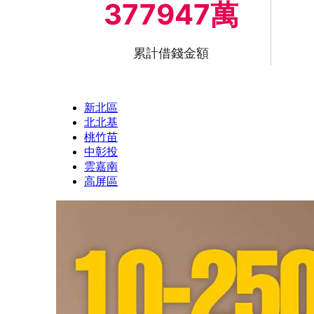
377947萬
累計借錢金額