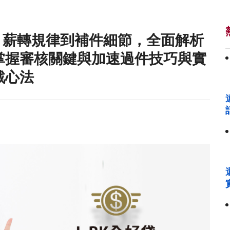
、薪轉規律到補件細節，全面解析
掌握審核關鍵與加速過件技巧與實
戰心法