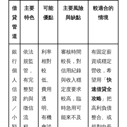
借
主要
可能
主要風險
較適合的
貸
特色
優點
與缺點
情境
管
道
銀
依法
利率
審核時間
有固定薪
行
規監
相對
較長，對
資或穩定
個
管，
較
信用紀錄
營收，希
人
有完
低、
與收入穩
望用「
快
信
整契
費用
定度要求
速借貸全
貸
約與
透
較高，臨
攻略
」把
／
徵信
明、
時急用可
高利負債
小
流
有機
能來不及
整合、或
額
程，
會談
規劃中長