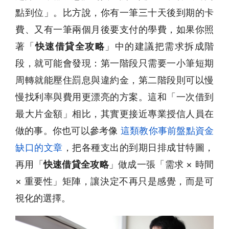
點到位」。比方說，你有一筆三十天後到期的卡
費、又有一筆兩個月後要支付的學費，如果你照
著「
快速借貸全攻略
」中的建議把需求拆成階
段，就可能會發現：第一階段只需要一小筆短期
周轉就能壓住罰息與違約金，第二階段則可以慢
慢找利率與費用更漂亮的方案。這和「一次借到
最大片金額」相比，其實更接近專業授信人員在
做的事。你也可以參考像
這類教你事前盤點資金
缺口的文章
，把各種支出的到期日排成甘特圖，
再用「
快速借貸全攻略
」做成一張「需求 × 時間
× 重要性」矩陣，讓決定不再只是感覺，而是可
視化的選擇。