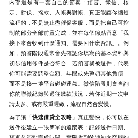
內部還是有一套自己的節奏：預審、徵信、核
定、對保、撥款、入帳與對帳。真正能讓你縮短
流程的，不是無止盡催促客服，而是把自己可控
制的部分全部前置完成，並在每個節點留意「我
接下來會收到什麼通知、需要回什麼資訊」。例
如，預審階段通常會先確認你填寫的基本資料與
初步信用條件是否符合，若預審就被退件，代表
你可能需要調整金額、年限或先整頓其他負債，
而不是換一堆平台碰碰運氣。徵信階段則會查詢
你的聯徵紀錄與過往繳款狀況，若你近期一次申
請太多、或有嚴重遲繳，流程自然會變慢。
為了讓「
快速借貸全攻略
」真正變快，你可以在
送件後建立一張簡單的追蹤表：記錄送件日期、
預期各節點完成時間、實際收到的通知內容與詢