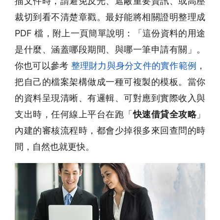
描文件時，請避免反光、遮蔽重要資訊、或高壓
裁切到看不清楚章戳。最好能將相關證明整理成
PDF 檔，附上一頁簡單說明：「這份資料的用途
是什麼、涵蓋哪段期間、與哪一筆申請有關」。
你也可以參考
整理財力與身分文件的實作範例
，
把自己的檔案架構做成一種可複製的模板。當你
的資料呈現清晰、有邏輯、可對應到實際收入與
支出時，任何線上平台在跑「
快速借貸全攻略
」
內建的審核流程時，都會少掉很多來回查問的時
間，自然也就更快。