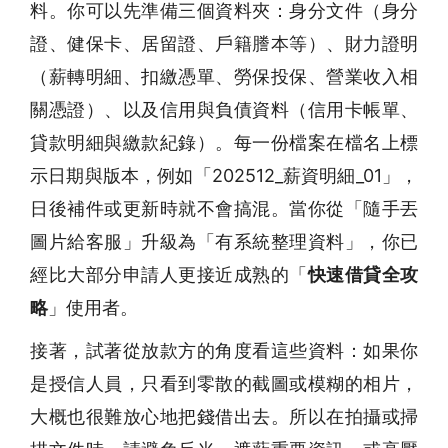
料。你可以先準備三個資料夾：身分文件（身分
證、健保卡、居留證、戶籍謄本等）、財力證明
（薪轉明細、扣繳憑單、勞保投保、營業收入相
關憑證）、以及信用與負債資料（信用卡帳單、
貸款明細與繳款紀錄）。每一份檔案在檔名上標
示日期與版本，例如「202512_薪資明細_01」，
日後補件或更新時就不會搞混。當你從「隨手丟
圖片給客服」升級為「有系統整理資料」，你已
經比大部分申請人更接近成熟的「
快速借貸全攻
略
」使用者。
接著，試著從放款方的角度看這些資料：如果你
是授信人員，只看到零散的截圖或模糊的相片，
大概也很難放心地把錢借出去。所以在拍攝或掃