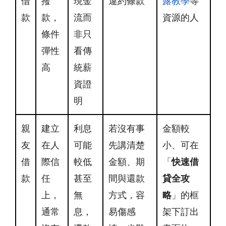
借
撥
現金
違約條款
露教學
等
款
款，
流而
資源的人
條件
非只
彈性
看傳
高
統薪
資證
明
親
建立
利息
若沒有事
金額較
友
在人
可能
先講清楚
小、可在
借
際信
較低
金額、期
「
快速借
款
任
甚至
間與還款
貸全攻
上，
無
方式，容
略
」的框
通常
息，
易傷感
架下訂出