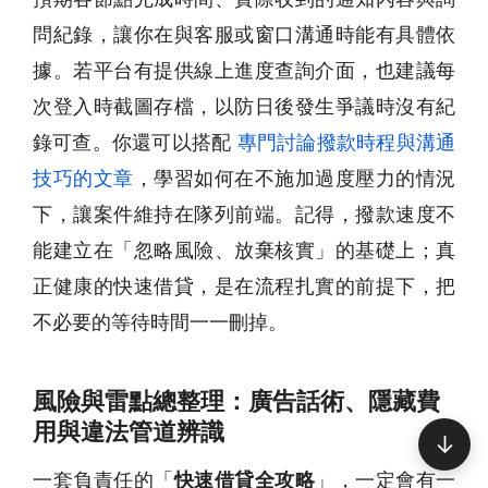
問紀錄，讓你在與客服或窗口溝通時能有具體依
據。若平台有提供線上進度查詢介面，也建議每
次登入時截圖存檔，以防日後發生爭議時沒有紀
錄可查。你還可以搭配
專門討論撥款時程與溝通
技巧的文章
，學習如何在不施加過度壓力的情況
下，讓案件維持在隊列前端。記得，撥款速度不
能建立在「忽略風險、放棄核實」的基礎上；真
正健康的快速借貸，是在流程扎實的前提下，把
不必要的等待時間一一刪掉。
風險與雷點總整理：廣告話術、隱藏費
用與違法管道辨識
↓
一套負責任的「
快速借貸全攻略
」，一定會有一