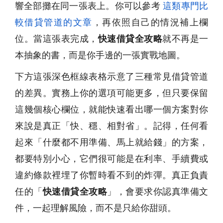
響全部攤在同一張表上。你可以參考
這類專門比
較借貸管道的文章
，再依照自己的情況補上欄
位。當這張表完成，
快速借貸全攻略
就不再是一
本抽象的書，而是你手邊的一張實戰地圖。
下方這張深色框線表格示意了三種常見借貸管道
的差異。實務上你的選項可能更多，但只要保留
這幾個核心欄位，就能快速看出哪一個方案對你
來說是真正「快、穩、相對省」。記得，任何看
起來「什麼都不用準備、馬上就給錢」的方案，
都要特別小心，它們很可能是在利率、手續費或
違約條款裡埋了你暫時看不到的炸彈。真正負責
任的「
快速借貸全攻略
」，會要求你認真準備文
件，一起理解風險，而不是只給你甜頭。