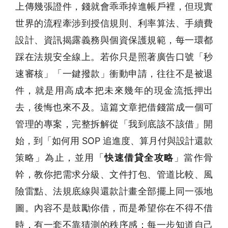
上傳幾張證件，錢就會乖乖掉進帳戶裡，但現實
世界的流程牽涉到授信規則、利率算法、手續費
設計、資訊揭露義務與個資保護規範，每一環都
踩在法規安全線上。若你只是照著廣告口號「秒
速審核」「一鍵撥款」衝動申請，往往不是被退
件，就是用高成本把未來幾年的現金流抵押出
去，後悔也來不及。這篇文章把借錢當成一個可
管理的專案，完整拆解從「我到底該不該借」開
始，到「如何用 SOP 追進度、算月付與設計還款
策略」為止，並用「
快速借貸全攻略
」當作骨
幹，教你把需求分級、文件打包、管道比較、風
險雷點、法規底線與還款計畫全部擺上同一張地
圖。內容不是鼓勵你借，而是希望你在不得不借
時，有一套不靠猜測的秩序感：每一步知道自己