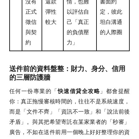
沒有
還款
情，也難
書面約
正式
彈性
以評估自
定，彼此
徵信
較大
己「真正
坦白溝通
與契
的負債壓
的人際圈
約
力」
送件前的資料盤整：財力、身分、信用
的三層防護牆
任何一份專業的「
快速借貸全攻略
」都會提醒
你：真正拖慢審核時間的，往往不是系統速度，
而是「文件不齊」「資訊不一致」和「說法前後
矛盾」。與其把希望寄託在某家業者的「秒審」
廣告，不如在送件前用一個晚上好好整理你的資