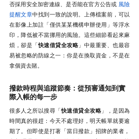
否採用安全加密連線、是否能在官方公告或
風險
提醒文章
中找到一致的說明。上傳檔案前，可以
在影像上加註「僅供某某機構申辦使用」等浮水
印，降低被不當挪用的風險。這些細節看起來麻
煩，卻是「
快速借貸全攻略
」中最重要、也最容
易被忽略的防線之一：你是在換取資金，不是在
拿個資去賭。
撥款時程與追蹤節奏：從預審通知到實
際入帳的每一步
很多人之所以搜尋「
快速借貸全攻略
」，是因為
時間真的很趕：今天不處理好，明天帳單就要逾
期了。但即使是打著「當日撥款」招牌的業者，