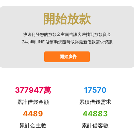
開始放款
快速刊登您的放款金主廣告讓客戶找到放款資金
24小時LINE @幫助您隨時取得最新借款需求資訊
開始廣告
377947萬
17570
累計借錢金額
累積借錢需求
4489
44883
累計金主數
累計借客數