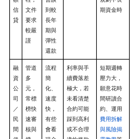
信
文件
到較
期資金時
貸
要求
長年
較嚴
期與
謹
彈性
還款
融
管道
流程
利率與手
短期週轉
資
多
簡
續費落差
壓力大，
公
元，
化、
極大，若
願意花時
司
常標
速度
未看清楚
間研讀合
／
榜快
快，
合約可能
約、運用
民
速審
有些
踩到高利
費用拆解
間
核與
會看
或不合理
與風險揭