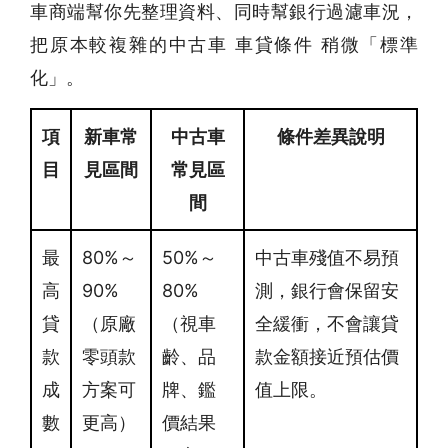
車商端幫你先整理資料、同時幫銀行過濾車況，
把原本較複雜的中古車 車貸條件 稍微「標準
化」。
項
新車常
中古車
條件差異說明
目
見區間
常見區
間
最
80%～
50%～
中古車殘值不易預
高
90%
80%
測，銀行會保留安
貸
（原廠
（視車
全緩衝，不會讓貸
款
零頭款
齡、品
款金額接近預估價
成
方案可
牌、鑑
值上限。
數
更高）
價結果