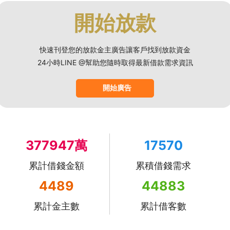
開始放款
快速刊登您的放款金主廣告讓客戶找到放款資金
24小時LINE @幫助您隨時取得最新借款需求資訊
開始廣告
377947萬
17570
累計借錢金額
累積借錢需求
4489
44883
累計金主數
累計借客數