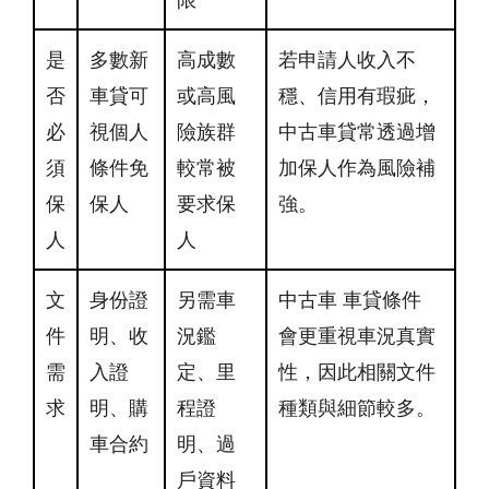
是
多數新
高成數
若申請人收入不
否
車貸可
或高風
穩、信用有瑕疵，
必
視個人
險族群
中古車貸常透過增
須
條件免
較常被
加保人作為風險補
保
保人
要求保
強。
人
人
文
身份證
另需車
中古車 車貸條件
件
明、收
況鑑
會更重視車況真實
需
入證
定、里
性，因此相關文件
求
明、購
程證
種類與細節較多。
車合約
明、過
戶資料