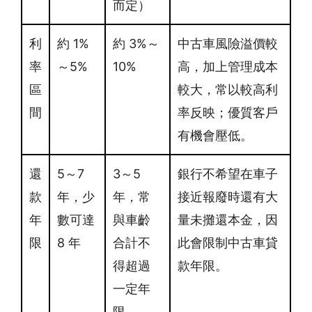
而定）
利
約 1%
約 3%～
中古車風險溢價較
率
～5%
10%
高，加上管理成本
區
較大，常以較高利
間
率反映；優質客戶
有機會壓低。
還
5～7
3～5
銀行不希望在車子
款
年，少
年，常
接近報廢時還有大
年
數可達
與車齡
量未攤還本金，因
限
8 年
合計不
此會限制中古車貸
得超過
款年限。
一定年
限