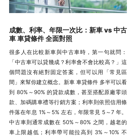
成數、利率、年限一次比：新車 vs 中古
車 車貸條件 全面對照
很多人在比較新車與中古車時，第一句就問：
「中古車可以貸幾成？利率會不會比較高？」這
個問題沒有絕對固定答案，但可以用「常見區
間」來幫你建立概念。新車 車貸條件 多半可以看
到 80%～90% 的貸款成數，甚至搭配原廠零頭
款、加碼購車禮等行銷方案；利率則依照信用條
件落在年息 1%～5% 左右，年限常見 5～7 年。
中古車則通常成數在 50%～80% 之間，越老的
車上限越低；利率帶可能拉高到 3%～10% 不