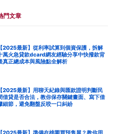
熱門文章
【2025最新】從利率試算到個資保護，拆解
十萬火急貸款dcard網友經驗分享中快撥款背
後真正總成本與風險點全解析
【2025最新】用聊天紀錄與匯款證明判斷民
間借貸是否合法，教你保存關鍵畫面、寫下借
據細節，避免翻盤反咬一口糾紛
【2025最新】準備在桃園買預售屋？教你用