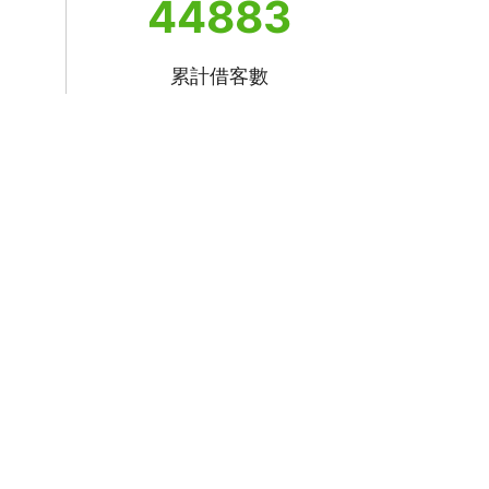
44883
累計借客數