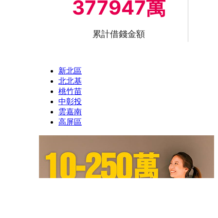
377947萬
累計借錢金額