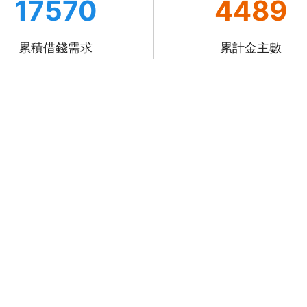
17570
4489
累積借錢需求
累計金主數