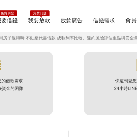
免費刊登
免費刊登
我要借錢
我要放款
放款廣告
借錢需求
會員
不足用房子週轉時 不動產代書借款 成數利率比較、違約風險評估重點與安全
錢
您的借款需求
快速刊登您
解決資金的困難
24小時LI