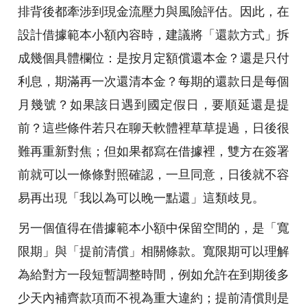
排背後都牽涉到現金流壓力與風險評估。因此，在
設計借據範本小額內容時，建議將「還款方式」拆
成幾個具體欄位：是按月定額償還本金？還是只付
利息，期滿再一次還清本金？每期的還款日是每個
月幾號？如果該日遇到國定假日，要順延還是提
前？這些條件若只在聊天軟體裡草草提過，日後很
難再重新對焦；但如果都寫在借據裡，雙方在簽署
前就可以一條條對照確認，一旦同意，日後就不容
易再出現「我以為可以晚一點還」這類歧見。
另一個值得在借據範本小額中保留空間的，是「寬
限期」與「提前清償」相關條款。寬限期可以理解
為給對方一段短暫調整時間，例如允許在到期後多
少天內補齊款項而不視為重大違約；提前清償則是