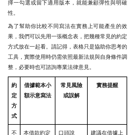
擇一勾選或留下適用版本，就能兼顧彈性與明確
性。
為了幫助你比較不同寫法在實務上可能產生的效
果，我們可以先用一張概念表，把幾種常見的約定
方式放在一起看。請記得，表格只是協助你思考的
工具，實際使用時仍需依照最新法規與自身條件調
整，必要時也可諮詢專業法律意見。
約
借據範本小
常見風險
實務提醒
定
額示意寫法
或誤解
方
式
不
本借款約定
口頭說
建議在借據上