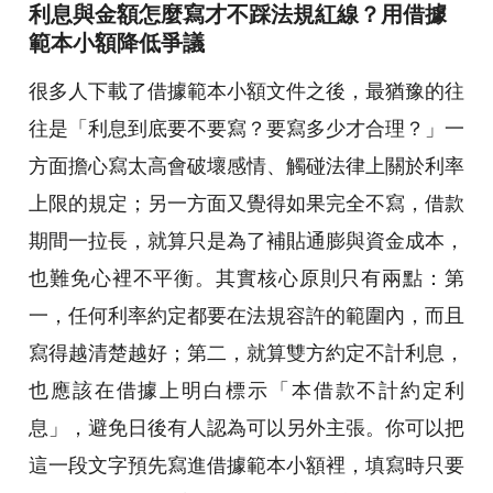
利息與金額怎麼寫才不踩法規紅線？用借據
範本小額降低爭議
很多人下載了借據範本小額文件之後，最猶豫的往
往是「利息到底要不要寫？要寫多少才合理？」一
方面擔心寫太高會破壞感情、觸碰法律上關於利率
上限的規定；另一方面又覺得如果完全不寫，借款
期間一拉長，就算只是為了補貼通膨與資金成本，
也難免心裡不平衡。其實核心原則只有兩點：第
一，任何利率約定都要在法規容許的範圍內，而且
寫得越清楚越好；第二，就算雙方約定不計利息，
也應該在借據上明白標示「本借款不計約定利
息」，避免日後有人認為可以另外主張。你可以把
這一段文字預先寫進借據範本小額裡，填寫時只要