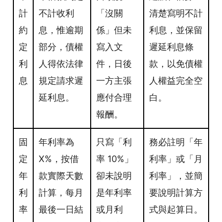
計
不計收利
「沒關
清楚寫明不計
約
息，惟逾期
係」但未
利息，並保留
定
部分，債權
寫入文
遲延利息條
利
人得依法律
件，日後
款，以免債權
息
規定請求遲
一方主張
人權益完全空
延利息。
應付合理
白。
報酬。
固
年利率為
只寫「利
務必註明「年
定
X%，按借
率 10%」
利率」或「月
年
款實際天數
卻未說明
利率」，並簡
利
計算，每月
是年利率
要說明計算方
率
最後一日結
或月利
式與起算日。