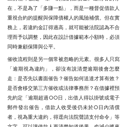
在，不是為了「多賺一點」，而是一種督促借款人
重視合約的提醒與保障債權人的風險補償。但在實
務上，若違約金訂得過高，就可能被法院認為不合
理而予以調整，因此在設計借據範本小額時，必須
同時兼顧保障與公平。
催收流程則是另一個常被忽略的元素。很多人只寫
「逾期視為違約」，卻沒有說清楚逾期後會怎麼
走：是否先以書面催告？催告如何送達才算有效？
是否會移交第三方催收或法律事務所？在借據裡預
先約定「逾期超過○○日，出借人得以掛號或電子
郵件發出催告，借款人收受後仍未於○日內清償
者，視為重大違約，得逕向法院聲請支付命令」等
文字，可以讓借款人更清楚知道後果，也減少將來