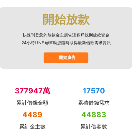
開始放款
快速刊登您的放款金主廣告讓客戶找到放款資金
24小時LINE @幫助您隨時取得最新借款需求資訊
開始廣告
377947萬
17570
累計借錢金額
累積借錢需求
4489
44883
累計金主數
累計借客數