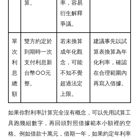
算。
率，容易
衍生解釋
爭議。
單
雙方約定於
若未換算
建議事先以試
次
到期時一次
成年化觀
算表換算為年
利
支付利息新
念，可能
化利率，確認
息
台幣○○元
不知不覺
在合理範圍內
總
整。
超過法定
再寫入借據。
額
上限。
如果你對利率計算完全沒有概念，可以先用試算工
具跑幾組數字，再回頭對照借據範本小額裡的空
格。例如借款十萬元，借期一年，如果約定年利率