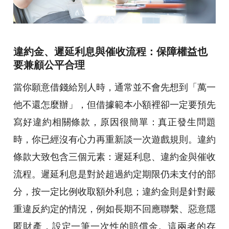
違約金、遲延利息與催收流程：保障權益也
要兼顧公平合理
當你願意借錢給別人時，通常並不會先想到「萬一
他不還怎麼辦」，但借據範本小額裡卻一定要預先
寫好違約相關條款，原因很簡單：真正發生問題
時，你已經沒有心力再重新談一次遊戲規則。違約
條款大致包含三個元素：遲延利息、違約金與催收
流程。遲延利息是對於超過約定期限仍未支付的部
分，按一定比例收取額外利息；違約金則是針對嚴
重違反約定的情況，例如長期不回應聯繫、惡意隱
匿財產，設定一筆一次性的賠償金。這兩者的存