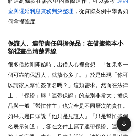
解違約條款在訴訟中的實際運作，可以參考
違約
金與遲延利息實務判決整理
，從實際案例中學習如
何拿捏強度。
保證人、連帶責任與擔保品：在借據範本小
額裡畫出清楚界線
很多借款剛開始時，出借人心裡會想：「如果多一
個可靠的保證人，就放心多了。」於是出現「你可
以請家人幫忙簽個名嗎？」這類需求。然而在法律
上，「保證」與「連帶保證」的差別非常大；擔保
品與一般「幫忙作主」也完全是不同層次的責任。
如果只是口頭說「他只是見證人」「只是幫忙簽個
↓
名表示知道」，卻在文件上寫了連帶保證、連帶債