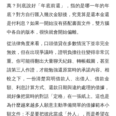
萬？到底說好「年底前還」，指的是哪一年的年
底？對方自行匯入幾次金額後，究竟算是還本金還
是付利息？如果一開始沒有搭配書面文件，雙方腦
中各自的版本，很快就會開始偏離。
從法律角度來看，口頭借貸在多數情況下並非完全
無效，但在出現爭議時，證明負擔往往變得非常沉
重。你可能得翻出大量聊天紀錄、轉帳截圖，甚至
請第三人作證，才能勉強還原當時的承諾內容。相
較之下，一份清楚寫明借款人、出借人、借款金
額、利息計算方式、還款日期與違約處理的借據，
就好像把當時的對話「定格」在一張紙上。這也是
為什麼越來越多人願意主動準備簡單的借據範本小
額文件：不是要把彼此當成「外人」，而是希望在