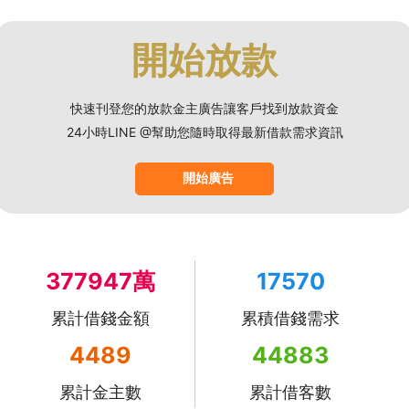
開始放款
快速刊登您的放款金主廣告讓客戶找到放款資金
24小時LINE @幫助您隨時取得最新借款需求資訊
開始廣告
377947萬
17570
累計借錢金額
累積借錢需求
4489
44883
累計金主數
累計借客數