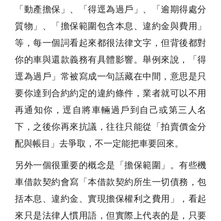
「動產擔保」、「得逕為過戶」、「逾期得處分
質物」、「擔保範圍包含本息、違約金與費用」
等，每一個詞看起來都很法律文字，但背後都對
你的車與還款義務有具體影響。舉例來說，「得
逕為過戶」常被寫成一句話藏在中間，意思是只
要你達到合約約定的違約條件，業者就可以不用
再通知你，逕自將車輛過戶到自己或第三人名
下，之後你再來抗議，往往只能從「拍賣價金分
配與帳目」去爭取，不一定能把車要回來。
另外一個很重要的概念是「擔保範圍」。有些機
車借款契約會寫「本借款契約所生一切債務，包
括本息、違約金、實現擔保權利之費用」，看起
來只是法律人慣用語，但實際上代表的是，只要