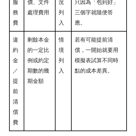
服
價、文件
況
只因為「包到好」
務
處理費用
列
三個字就隨便答
費
入
應。
違
剩餘本金
情
若有可能提前清
約
的一定比
境
償，一開始就要用
金
例或約定
列
模擬表試算不同時
／
期數的幾
入
點的成本差異。
提
期金額
前
清
償
費