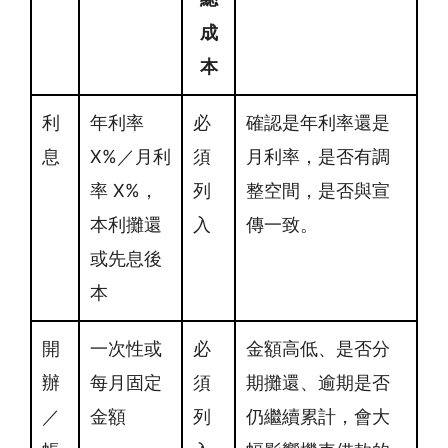
成
本
利
年利率
必
確認是年利率還是
息
X%／月利
須
月利率，是否有調
率 X%，
列
整空間，是否與宣
本利攤還
入
傳一致。
或先息後
本
開
一次性或
必
金額高低、是否分
辦
每月固定
須
期攤還、逾期是否
／
金額
列
仍繼續累計，會大