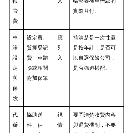
帳
入
幅影響機車借款的
管
實際月付。
費
車
設定費、
應
搞清楚是一次性還
籍
質押登記
列
是按年計，是否可
設
費、車體
入
以自選保險公司，
定
險或相關
是否強迫搭配。
與
附加保單
保
險
代
協助送
視
要問清楚收費內容
辦
件、估
情
與退費機制，不要