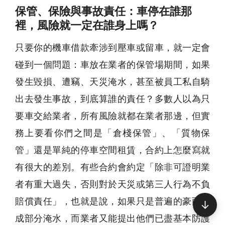
保管、保險與事故責任：車停在誰那
裡，風險就一定在誰身上嗎？
只要你的機車借款牽涉到壓車或留車，就一定會
碰到一個問題：車放在業者的保管場期間，如果
發生毀損、遭竊、天災淹水，甚至被員工私自騎
出去發生事故，到底算誰的責任？多數人以為只
要車交給業者，所有風險就都在業者那邊，但實
務上要看你們之間是「倉棧保管」、「質物保
管」還是單純的停車空間租賃，合約上怎麼寫就
有很大的差別。有些合約會約定「除非可證明業
者有重大過失，否則對於天災或第三人行為不負
賠償責任」，也就是說，如果只是普遍的豪雨造
↓
成部分淹水，而業者又能提出他們已盡基本防護