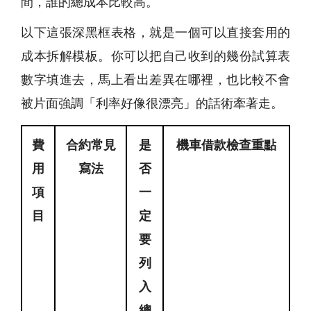
間，誰的總成本比較高。
以下這張深黑框表格，就是一個可以直接套用的
成本拆解模板。你可以把自己收到的幾份試算表
數字填進去，馬上看出差異在哪裡，也比較不會
被片面強調「利率好像很漂亮」的話術牽著走。
費
合約常見
是
機車借款檢查重點
用
寫法
否
項
一
目
定
要
列
入
總