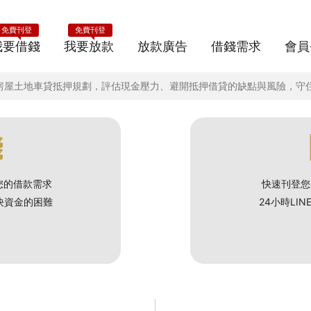
免費刊登
免費刊登
我要借錢
我要放款
放款廣告
借錢需求
會員
懂房屋土地車貸抵押規劃，評估現金壓力、避開抵押借貸的缺點與風險，守
錢
您的借款需求
快速刊登您
解決資金的困難
24小時LI