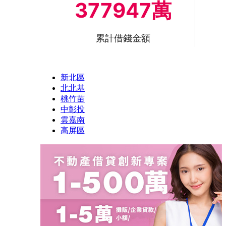
377947萬
累計借錢金額