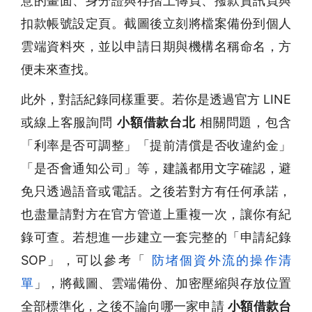
意的畫面、身分證與存摺上傳頁、撥款資訊頁與
扣款帳號設定頁。截圖後立刻將檔案備份到個人
雲端資料夾，並以申請日期與機構名稱命名，方
便未來查找。
此外，對話紀錄同樣重要。若你是透過官方 LINE
或線上客服詢問
小額借款台北
相關問題，包含
「利率是否可調整」「提前清償是否收違約金」
「是否會通知公司」等，建議都用文字確認，避
免只透過語音或電話。之後若對方有任何承諾，
也盡量請對方在官方管道上重複一次，讓你有紀
錄可查。若想進一步建立一套完整的「申請紀錄
SOP」，可以參考「
防堵個資外流的操作清
單
」，將截圖、雲端備份、加密壓縮與存放位置
全部標準化，之後不論向哪一家申請
小額借款台