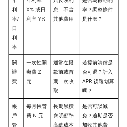
年
年利率
只反映利
是否為機動利
利
X% 或日
息，不含
率？調整條件
率/
利率 Y%
其他費用
是什麼？
日
利
率
開
一次性開
通常在撥
若提前清償是
辦
辦費 Z
款前或首
否可退？計入
費
元
期一次收
APR 後還划算
取
嗎？
帳
每月帳管
長期累積
是否可談減
戶
費 N 元
會明顯墊
免？逾期是否
管
高總成本
加收其他費