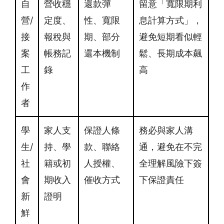
自
營收穩
還款彈
留意「寬限期利
營/
定度、
性、寬限
息計算方式」，
接
報稅與
期、部分
避免短期看似輕
案
帳務記
還本機制
鬆、長期成本飆
工
錄
高
作
者
學
家人支
保證人條
務必與家人溝
生/
持、學
款、聯絡
通，避免在不完
社
籍或初
人授權、
全理解風險下簽
會
期收入
催收方式
下保證責任
新
證明
鮮