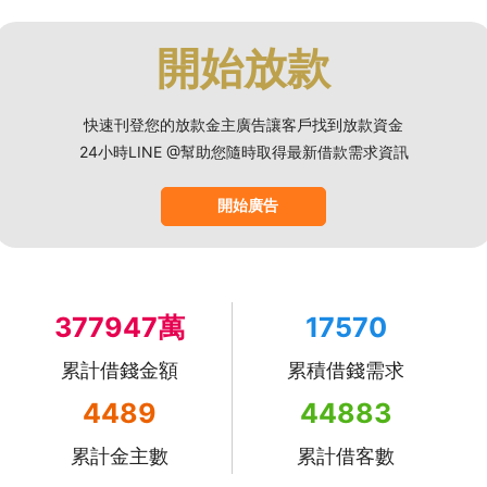
開始放款
快速刊登您的放款金主廣告讓客戶找到放款資金
24小時LINE @幫助您隨時取得最新借款需求資訊
開始廣告
377947萬
17570
累計借錢金額
累積借錢需求
4489
44883
累計金主數
累計借客數