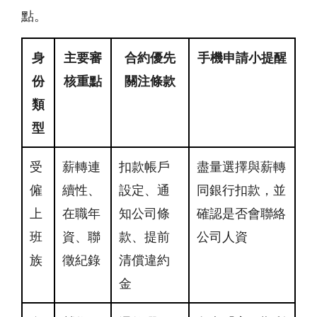
點。
身
主要審
合約優先
手機申請小提醒
份
核重點
關注條款
類
型
受
薪轉連
扣款帳戶
盡量選擇與薪轉
僱
續性、
設定、通
同銀行扣款，並
上
在職年
知公司條
確認是否會聯絡
班
資、聯
款、提前
公司人資
族
徵紀錄
清償違約
金