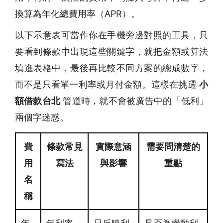
換算為年化總費用率（APR）。
以下示意表可當作你在手機旁邊對照的工具，只
要看到條款中出現這些關鍵字，就把金額或算法
填進表格中，最後再比較不同方案的總成數字，
而不是只看單一利率或月付金額。這樣在挑選
小
額借款台北
管道時，就不會被廣告中的「低利」
兩個字迷惑。
費
條款常見
實際意涵
需要問清楚的
用
寫法
與影響
重點
名
稱