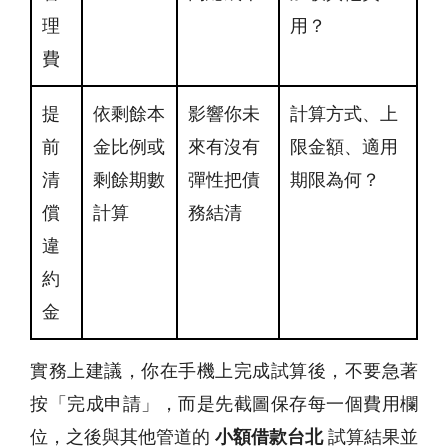
理
用？
費
提
依剩餘本
影響你未
計算方式、上
前
金比例或
來有沒有
限金額、適用
清
剩餘期數
彈性把債
期限為何？
償
計算
務結清
違
約
金
實務上建議，你在手機上完成試算後，不要急著
按「完成申請」，而是先截圖保存每一個費用欄
位，之後與其他管道的
小額借款台北
試算結果並