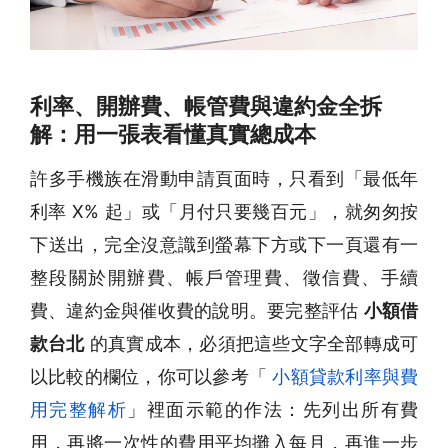
利率、開辦費、帳管費與違約金全拆
解：用一張表看懂真實總成本
許多手機族在滑動申請頁面時，只看到「最低年
利率 X% 起」或「月付只要幾百元」，就匆匆按
下送出，完全沒意識到螢幕下方或下一頁還有一
整段關於開辦費、帳戶管理費、徵信費、手續
費、違約金與催收費的說明。要完整評估
小額借
款台北
的真實成本，必須把這些文字全部轉成可
以比較的欄位，你可以參考「
小額貸款利率與費
用完整解析
」裡面示範的作法：先列出所有費
用，再將一次性的費用平均攤入每月，再進一步