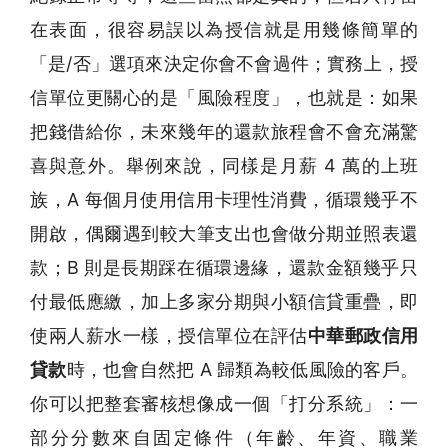
在表面，很容易誤以為授信就是用幾條簡單的
「是/否」選項來決定你會不會過件；實務上，授
信單位更關心的是「風險程度」，也就是：如果
把錢借給你，未來幾年的還款旅程會不會充滿驚
喜與意外。舉例來說，同樣是月薪 4 萬的上班
族，A 每個月使用信用卡理性消費，循環幾乎不
開啟，偶爾遇到較大筆支出也會做分期並照表還
款；B 則是長期踩在循環邊緣，還款金額幾乎只
付最低應繳，加上多家分期與小額信貸重疊，即
使兩人薪水一樣，授信單位在評估
中華郵政信用
貸款
時，也會自然把 A 歸類為較低風險的客戶。
你可以把整套審核想像成一個「打分系統」：一
部分分數來自固定條件（年齡、年資、職業