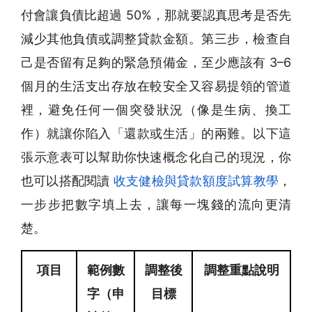
付會讓負債比超過 50%，那就要認真思考是否先
減少其他負債或調整貸款金額。第三步，檢查自
己是否留有足夠的緊急預備金，至少應該有 3–6
個月的生活支出存放在較安全又容易提領的管道
裡，避免任何一個突發狀況（像是生病、換工
作）就讓你陷入「還款或生活」的兩難。以下這
張示意表可以幫助你快速概念化自己的現況，你
也可以搭配閱讀
收支健檢與貸款額度試算教學
，
一步步把數字填上去，讓每一塊錢的流向更清
楚。
項目
範例數
調整後
調整重點說明
字（申
目標