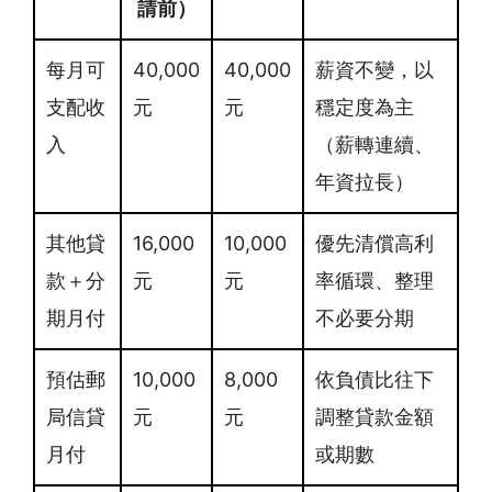
請前）
每月可
40,000
40,000
薪資不變，以
支配收
元
元
穩定度為主
入
（薪轉連續、
年資拉長）
其他貸
16,000
10,000
優先清償高利
款＋分
元
元
率循環、整理
期月付
不必要分期
預估郵
10,000
8,000
依負債比往下
局信貸
元
元
調整貸款金額
月付
或期數