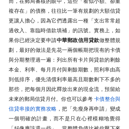
而，在郵局審核的眼中，這些「看似小額、卻重
複存在」的債務，往往比一筆有規劃的大額信貸
更讓人擔心，因為它們透露出一種「支出常常超
過收入、靠臨時借款填補」的訊號。實務上，如
果你已經決定要申請
中華郵政信用貸款
做整體規
劃，最好的做法是先花一兩個帳期把現有的卡債
與分期整理過一遍：列出所有卡片與貸款的剩餘
本金、利率、每月月付與剩餘期數，照利率由高
到低排序，優先清償利率最高且期數剩下不多的
那些，把每個月因此釋放出來的現金流，預留給
未來的郵局信貸月付。你也可以參考
卡債整合與
信貸串接的實務攻略
，把「先瘦身再申請」變成
一個明確的計畫，而不是只在心裡模糊地覺得
「好像應該還一些」。當整體負債比被你壓下來