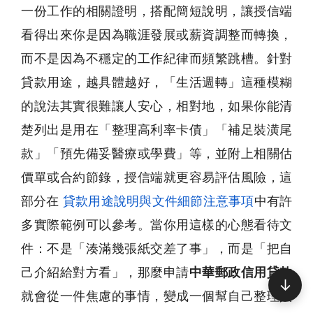
一份工作的相關證明，搭配簡短說明，讓授信端
看得出來你是因為職涯發展或薪資調整而轉換，
而不是因為不穩定的工作紀律而頻繁跳槽。針對
貸款用途，越具體越好，「生活週轉」這種模糊
的說法其實很難讓人安心，相對地，如果你能清
楚列出是用在「整理高利率卡債」「補足裝潢尾
款」「預先備妥醫療或學費」等，並附上相關估
價單或合約節錄，授信端就更容易評估風險，這
部分在
貸款用途說明與文件細節注意事項
中有許
多實際範例可以參考。當你用這樣的心態看待文
件：不是「湊滿幾張紙交差了事」，而是「把自
己介紹給對方看」，那麼申請
中華郵政信用貸款
↓
就會從一件焦慮的事情，變成一個幫自己整理人