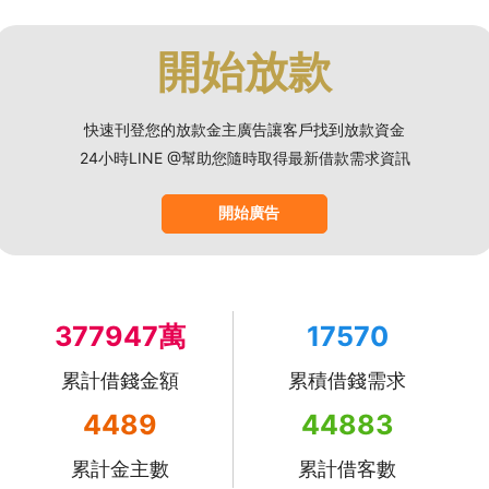
開始放款
快速刊登您的放款金主廣告讓客戶找到放款資金
24小時LINE @幫助您隨時取得最新借款需求資訊
開始廣告
377947萬
17570
累計借錢金額
累積借錢需求
4489
44883
累計金主數
累計借客數