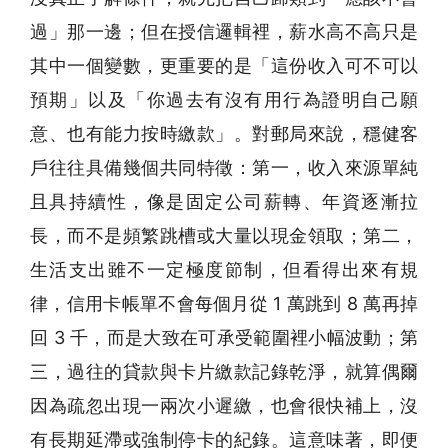
過」那一邊；但在授信邏輯裡，薪水高不高只是
其中一個變數，更重要的是「這份收入可不可以
預期」以及「你過去有沒有用行為證明自己願
意、也有能力按時繳款」。對郵局來說，穩健客
戶往往具備幾個共同特徵：第一，收入來源單純
且具持續性，像是固定公司薪轉、年資逐漸拉
長，而不是頻繁跳槽或大量以現金領取；第二，
生活支出雖不一定極度節制，但看得出來有規
律，信用卡帳單不會每個月從 1 萬跳到 8 萬再掉
回 3 千，而是大致在可承受範圍裡小幅波動；第
三，過往的貸款與卡片繳款記錄乾淨，就算偶爾
因為疏忽出現一兩次小遲繳，也會很快補上，沒
有長期延滯或強制停卡的紀錄。這意味著，即便