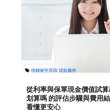
借錢被拒原因
貸款條件
從利率與保單現金價值試算
划算嗎 的評估步驟與費用
看懂更安心