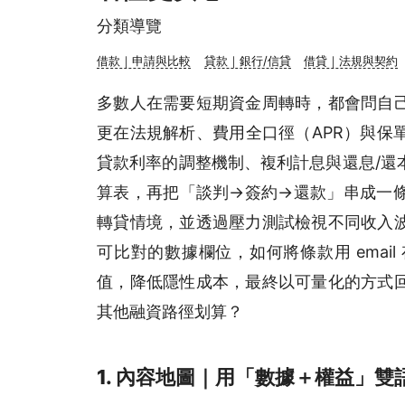
分類導覽
借款｜申請與比較
貸款｜銀行/信貸
借貸｜法規與契約
多數人在需要短期資金周轉時，都會問自
更在法規解析、費用全口徑（APR）與保
貸款利率的調整機制、複利計息與還息/還
算表，再把「談判→簽約→還款」串成一
轉貸情境，並透過壓力測試檢視不同收入
可比對的數據欄位，如何將條款用 emai
值，降低隱性成本，最終以可量化的方式
其他融資路徑划算？
1. 內容地圖｜用「數據＋權益」