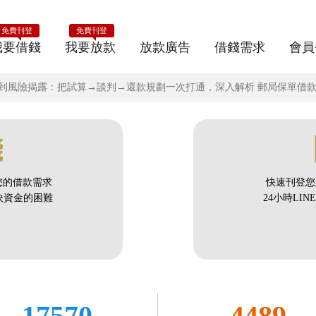
免費刊登
免費刊登
我要借錢
我要放款
放款廣告
借錢需求
會員
全口徑到風險揭露：把試算→談判→還款規劃一次打通，深入解析 郵局保單借
錢
您的借款需求
快速刊登您
解決資金的困難
24小時LI
17570
4489