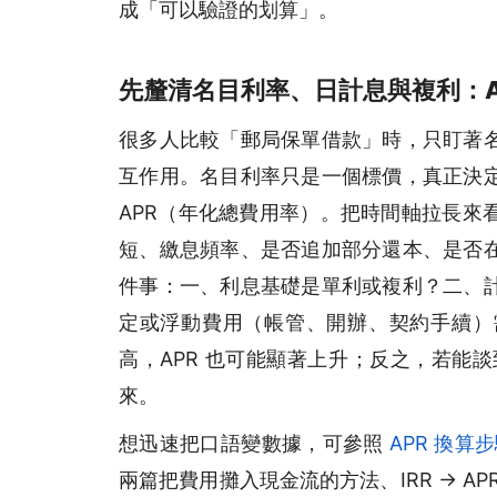
成「可以驗證的划算」。
先釐清名目利率、日計息與複利：A
很多人比較「郵局保單借款」時，只盯著
互作用。名目利率只是一個標價，真正決
APR（年化總費用率）。把時間軸拉長來
短、繳息頻率、是否追加部分還本、是否
件事：一、利息基礎是單利或複利？二、
定或浮動費用（帳管、開辦、契約手續）
高，APR 也可能顯著上升；反之，若能談
來。
想迅速把口語變數據，可參照
APR 換算
兩篇把費用攤入現金流的方法、IRR → A