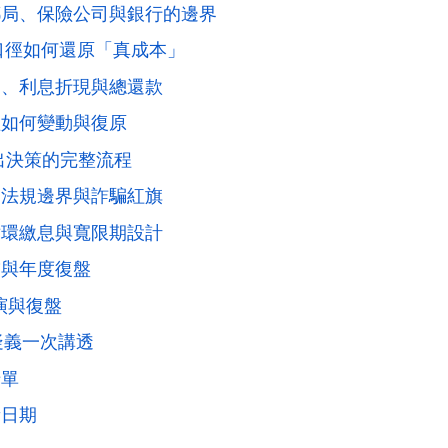
郵局、保險公司與銀行的邊界
口徑如何還原「真成本」
約、利息折現與總還款
益如何變動與復原
出決策的完整流程
、法規邊界與詐騙紅旗
循環繳息與寬限期設計
補與年度復盤
演與復盤
疑義一次講透
清單
新日期