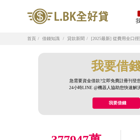
首頁
借錢知識
貸款新聞
[2025最新] 從費用
我要借
急需要資金借款?立即免費註冊刊登
24小時LINE @機器人協助您快速
我要借錢
377947萬