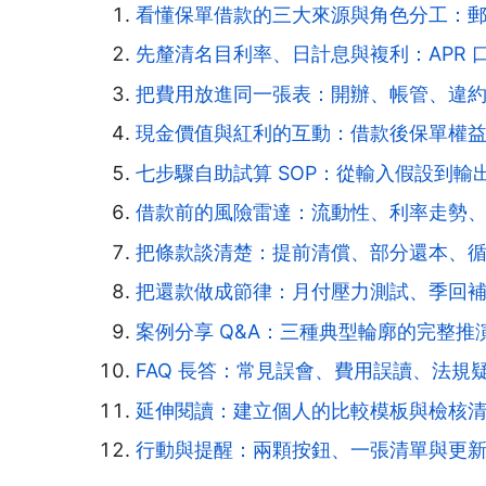
看懂保單借款的三大來源與角色分工：
先釐清名目利率、日計息與複利：APR 
把費用放進同一張表：開辦、帳管、違
現金價值與紅利的互動：借款後保單權
七步驟自助試算 SOP：從輸入假設到輸
借款前的風險雷達：流動性、利率走勢
把條款談清楚：提前清償、部分還本、
把還款做成節律：月付壓力測試、季回
案例分享 Q&A：三種典型輪廓的完整推
FAQ 長答：常見誤會、費用誤讀、法規
延伸閱讀：建立個人的比較模板與檢核
行動與提醒：兩顆按鈕、一張清單與更