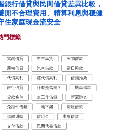
握銀行借貸與民間借貸差異比較，
避開不合理費用、精算利息與穩健
守住家庭現金流安全
熱門標籤
當鋪借貸
中古車貸
民間借款
薪轉信貸
汽車借款
當日撥款
代償高利
莊代償高利
借錢推薦
銀行信貸
什麼是當舖？
機車借款
貸款條件
無工作借錢
新冠肺炎
免證件借錢
地下錢
房屋借款
借錢週轉
借現金
本票借款
交付借款
民間代書借款