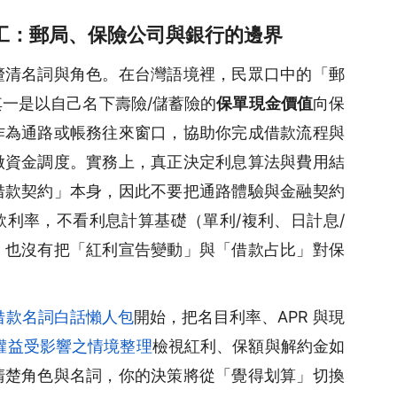
工：郵局、保險公司與銀行的邊界
釐清名詞與角色。在台灣語境裡，民眾口中的「郵
一是以自己名下壽險/儲蓄險的
保單現金價值
向保
作為通路或帳務往來窗口，協助你完成借款流程與
做資金調度。實務上，真正決定利息算法與費用結
借款契約」本身，因此不要把通路體驗與金融契約
利率，不看利息計算基礎（單利/複利、日計息/
，也沒有把「紅利宣告變動」與「借款占比」對保
借款名詞白話懶人包
開始，把名目利率、APR 與現
權益受影響之情境整理
檢視紅利、保額與解約金如
清楚角色與名詞，你的決策將從「覺得划算」切換