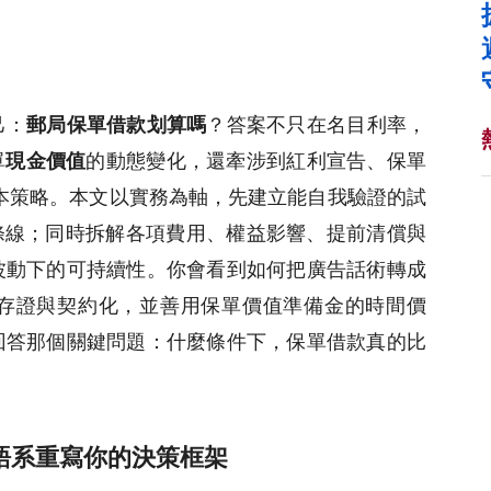
己：
郵局保單借款划算嗎
？答案不只在名目利率，
單
現金價值
的動態變化，還牽涉到紅利宣告、保單
本策略。本文以實務為軸，先建立能自我驗證的試
條線；同時拆解各項費用、權益影響、提前清償與
波動下的可持續性。你會看到如何把廣告話術轉成
l 存證與契約化，並善用保單價值準備金的時間價
回答那個關鍵問題：什麼條件下，保單借款真的比
雙語系重寫你的決策框架