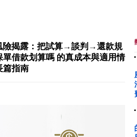
徑到風險揭露：把試算→談判→還款規
保單借款划算嗎 的真成本與適用情
長篇指南