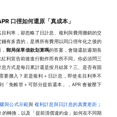
PR 口徑如何還原「真成本」
名目利率，卻忽略了日計息、複利與費用攤銷的交
定錢有多貴的，是將所有費用以同口徑年化之後的
看，
郵局保單借款划算嗎
的答案，會隨還款週期長
在紅利宣告前後進行動作而有所不同。你必須問三
計息方式是每日累計還是按月結算？三、是否有固
需要攤入？若是複利＋日計息，即使名目利率不
到「免帳管＋可部分提前還本」，APR 會被壓下
步驟與公式示範
與
複利計息與日計息的真實差距
；
PR 的轉換，以及「提前清償違約金」如何在不同期