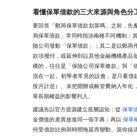
看懂保單借款的三大來源與角色分
要回答「郵局保單借款划算嗎」之前，先
局保單借款」常同時指涉兩種不同機制：其
險公司發動「保單借款」；其二是以郵局
款項撥付，或延伸到以其他金融機構產品
構的，往往是「保險公司保單條款」與「
混在一起。初學者常見的誤會，是只看借款
按月計息）、未把開辦或帳管費納入年化
單長期權益的影響列入。
建議先以官方資源建立底層認知：從
保單
金價值的差異放進同一張字典；再以
保單
何受借款比例與時間拖延而變動。當你搞