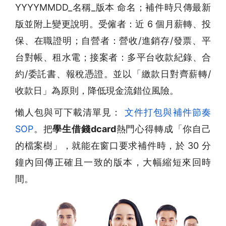
YYYYMMDD_名稱_版本 命名；補件時只傳最新
版並附上變更說明。受僱者：近 6 個月薪轉、投
保、在職證明；自營者：營收/進銷存/發票、平
台對帳、租水電；接案者：多平台收款紀錄、合
約/委託書、報稅憑證。並以「繳款日對齊薪轉/
收款日」為原則，降低現金流錯位風險。
懶人包與可下載清單見：
文件打包與補件節奏
SOP
。把
學生借錢dcard
熱門心得轉成「你自己
的檔案樹」，就能在窗口要求補件時，於 30 分
鐘內回傳正確且一致的版本，大幅縮短來回時
間。