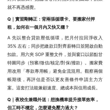
就不再憑感覺。
Q｜實習剛轉正：背兩張循環卡、要搬家付押
租，如何在一個月內又快又穩？
A 先以整合貸款壓低循環，把月付拉回淨收入
35% 左右；同步把繳款日對齊薪轉日並開啟自動
扣款。用六夾 SOP 重整文件，並與窗口以節點甘
特圖同步（預審/徵信/核定/對保/撥款）。搬家費
用改用「專款專用帳」避免金流混用。觀察兩個
帳期後，再評估是否以更友善條件申請主力方
案。這套打法能兼顧速度、總成本與信用成長。
Q｜夜校生兼職外送：想換機車提升接單效率，
但工時不穩定，怎麼避免壓力過大？