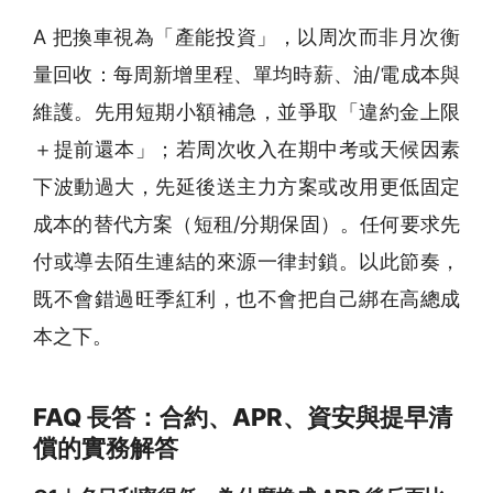
A 把換車視為「產能投資」，以周次而非月次衡
量回收：每周新增里程、單均時薪、油/電成本與
維護。先用短期小額補急，並爭取「違約金上限
＋提前還本」；若周次收入在期中考或天候因素
下波動過大，先延後送主力方案或改用更低固定
成本的替代方案（短租/分期保固）。任何要求先
付或導去陌生連結的來源一律封鎖。以此節奏，
既不會錯過旺季紅利，也不會把自己綁在高總成
本之下。
FAQ 長答：合約、APR、資安與提早清
償的實務解答