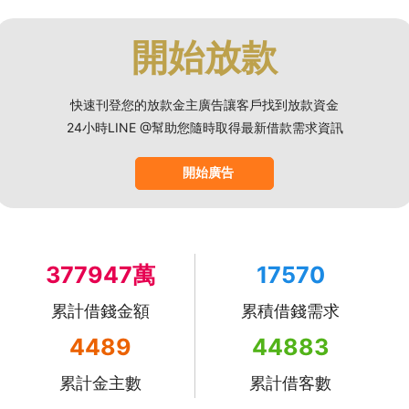
開始放款
快速刊登您的放款金主廣告讓客戶找到放款資金
24小時LINE @幫助您隨時取得最新借款需求資訊
開始廣告
377947萬
17570
累計借錢金額
累積借錢需求
4489
44883
累計金主數
累計借客數