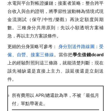
水電與平台對帳證據鏈；接案者策略：整合跨平
台收入與合約證明，將季節性波動轉為情境式現
金流測試（保守/中性/樂觀）再決定額度與期
數。三種身分共用原則：先以小額透明方案補
急，再以主力方案談條件。
更細的分身策略可參考：
身分別送件路線圖：受
僱、自營、接案三條線
。當你把
學生借錢dcard
上的經驗對照到這三條路，就能清楚判斷：現在
該先補缺還是直接上主力、該延後還是立刻送
件。
所有費用以 APR/總還款為準，不被「最低月
付」單點帶著走。