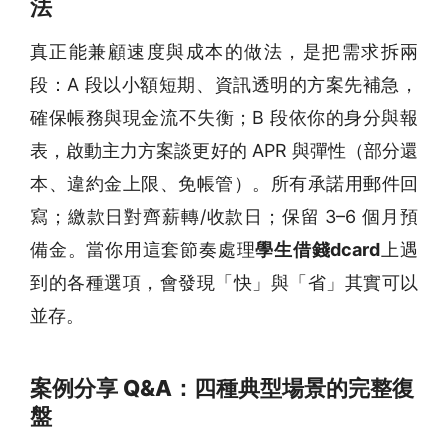
法
真正能兼顧速度與成本的做法，是把需求拆兩
段：A 段以小額短期、資訊透明的方案先補急，
確保帳務與現金流不失衡；B 段依你的身分與報
表，啟動主力方案談更好的 APR 與彈性（部分還
本、違約金上限、免帳管）。所有承諾用郵件回
寫；繳款日對齊薪轉/收款日；保留 3–6 個月預
備金。當你用這套節奏處理
學生借錢dcard
上遇
到的各種選項，會發現「快」與「省」其實可以
並存。
案例分享 Q&A：四種典型場景的完整復
盤