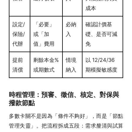
成本
設定/
「必要」
必納
確認計價基
保險/
或「加
入
礎、是否可減
代辦
值」費用
免
提前
剩餘本金%
情境
以 12/24/36
清償
或期數式
納入
期模擬敏感度
時程管理：預審、徵信、核定、對保與
撥款節點
多數卡關不是因為「條件不夠好」，而是「節點
管理失靈」。把流程拆成五段：需求釐清與試算