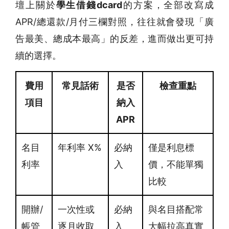
壇上關於
學生借錢dcard
的方案，全部改寫成
APR/總還款/月付三欄對照，往往就會發現「廣
告最美、總成本最高」的反差，進而做出更可持
續的選擇。
費用
常見話術
是否
檢查重點
項目
納入
APR
名目
年利率 X%
必納
僅是利息標
利率
入
價，不能單獨
比較
開辦/
一次性或
必納
與名目搭配常
帳管
逐月收取
入
大幅拉高真實