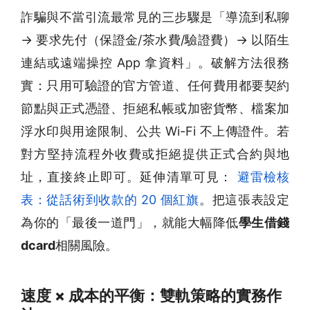
詐騙與不當引流最常見的三步驟是「導流到私聊
→ 要求先付（保證金/茶水費/驗證費）→ 以陌生
連結或遠端操控 App 拿資料」。破解方法很務
實：只用可驗證的官方管道、任何費用都要契約
節點與正式憑證、拒絕私帳或加密貨幣、檔案加
浮水印與用途限制、公共 Wi-Fi 不上傳證件。若
對方堅持流程外收費或拒絕提供正式合約與地
址，直接終止即可。延伸清單可見：
避雷檢核
表：從話術到收款的 20 個紅旗
。把這張表設定
為你的「最後一道門」，就能大幅降低
學生借錢
dcard
相關風險。
速度 × 成本的平衡：雙軌策略的實務作