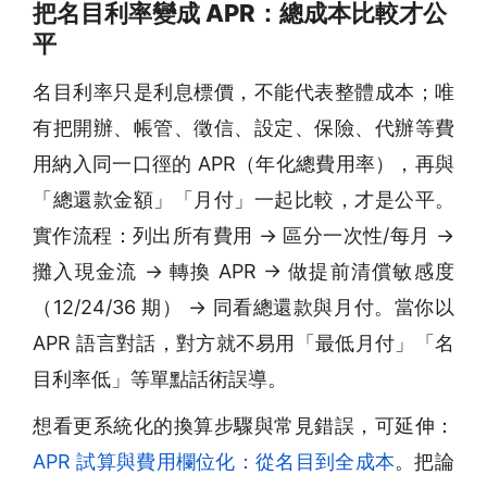
把名目利率變成 APR：總成本比較才公
平
名目利率只是利息標價，不能代表整體成本；唯
有把開辦、帳管、徵信、設定、保險、代辦等費
用納入同一口徑的 APR（年化總費用率），再與
「總還款金額」「月付」一起比較，才是公平。
實作流程：列出所有費用 → 區分一次性/每月 →
攤入現金流 → 轉換 APR → 做提前清償敏感度
（12/24/36 期） → 同看總還款與月付。當你以
APR 語言對話，對方就不易用「最低月付」「名
目利率低」等單點話術誤導。
想看更系統化的換算步驟與常見錯誤，可延伸：
APR 試算與費用欄位化：從名目到全成本
。把論