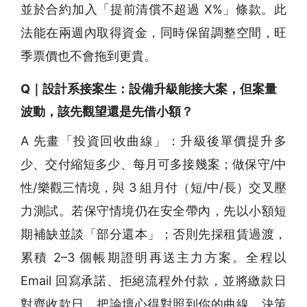
並於合約加入「提前清償不超過 X%」條款。此
法能在兩週內取得資金，同時保留調整空間，旺
季票價也不會拖到更貴。
Q｜設計系接案生：設備升級能接大案，但案量
波動，該先觀望還是先借小額？
A 先畫「投資回收曲線」：升級後單價提升多
少、交付縮短多少、每月可多接幾案；做保守/中
性/樂觀三情境，與 3 組月付（短/中/長）交叉壓
力測試。若保守情境仍在安全帶內，先以小額短
期補缺並談「部分還本」；否則先採租賃過渡，
累積 2–3 個帳期證明再送主力方案。全程以
Email 回寫承諾、拒絕流程外付款，並將繳款日
對齊收款日。把論壇心得對照到你的曲線，決策