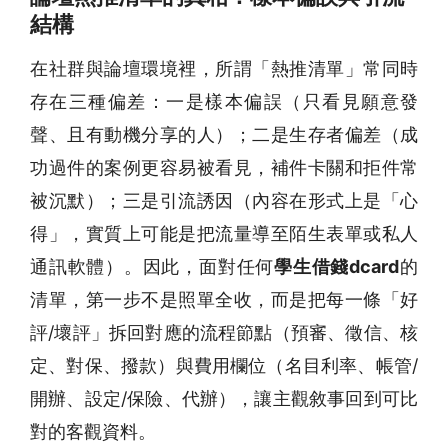
結構
在社群與論壇環境裡，所謂「熱推清單」常同時
存在三種偏差：一是樣本偏誤（只看見願意發
聲、且有動機分享的人）；二是生存者偏差（成
功過件的案例更容易被看見，補件卡關和拒件常
被沉默）；三是引流誘因（內容在形式上是「心
得」，實質上可能是把流量導至陌生表單或私人
通訊軟體）。因此，面對任何
學生借錢dcard
的
清單，第一步不是照單全收，而是把每一條「好
評/壞評」拆回對應的流程節點（預審、徵信、核
定、對保、撥款）與費用欄位（名目利率、帳管/
開辦、設定/保險、代辦），讓主觀敘事回到可比
對的客觀資料。