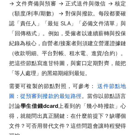
→ 文件齊備與預審 → 正式送件與徵信 → 核定
（額度/利率/期數） → 對保與撥款。每段都要確
認「責任人」「最短 SLA」「必備文件清單」與
「回傳格式」。例如，受僱者以連續薪轉與投保
紀錄為核心，自營者/接案者則須建立營運證據鏈
（收款明細、平台對帳、租水電、進貨/合約）。
把這些節點寫進甘特圖，與窗口定期對齊，能把
「等人處理」的黑箱期縮到最短。
需要可複製的節點對照，可參考：
送件節點地
圖：從預審到撥款的最短路徑
。當你以節點語言
討論
學生借錢dcard
上看到的「幾小時撥款」心
得，就能問出真正關鍵：在什麼前提下？缺哪個
文件？可否用替代文件？這些問題會讓時程變得