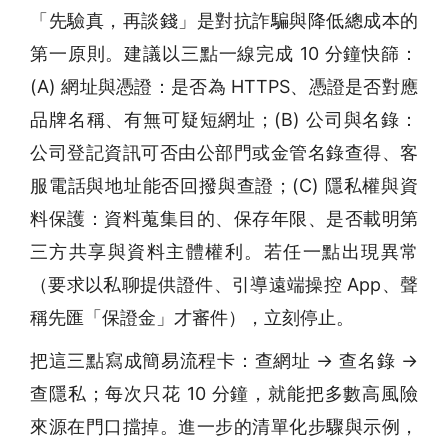
「先驗真，再談錢」是對抗詐騙與降低總成本的
第一原則。建議以三點一線完成 10 分鐘快篩：
(A) 網址與憑證：是否為 HTTPS、憑證是否對應
品牌名稱、有無可疑短網址；(B) 公司與名錄：
公司登記資訊可否由公部門或金管名錄查得、客
服電話與地址能否回撥與查證；(C) 隱私權與資
料保護：資料蒐集目的、保存年限、是否載明第
三方共享與資料主體權利。若任一點出現異常
（要求以私聊提供證件、引導遠端操控 App、聲
稱先匯「保證金」才審件），立刻停止。
把這三點寫成簡易流程卡：查網址 → 查名錄 →
查隱私；每次只花 10 分鐘，就能把多數高風險
來源在門口擋掉。進一步的清單化步驟與示例，