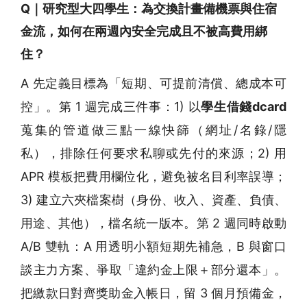
Q｜研究型大四學生：為交換計畫備機票與住宿
金流，如何在兩週內安全完成且不被高費用綁
住？
A 先定義目標為「短期、可提前清償、總成本可
控」。第 1 週完成三件事：1) 以
學生借錢dcard
蒐集的管道做三點一線快篩（網址/名錄/隱
私），排除任何要求私聊或先付的來源；2) 用
APR 模板把費用欄位化，避免被名目利率誤導；
3) 建立六夾檔案樹（身份、收入、資產、負債、
用途、其他），檔名統一版本。第 2 週同時啟動
A/B 雙軌：A 用透明小額短期先補急，B 與窗口
談主力方案、爭取「違約金上限＋部分還本」。
把繳款日對齊獎助金入帳日，留 3 個月預備金，