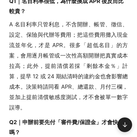
Q1｜名目利率很低，為什麼換成 APR 後反而比
較貴？
A 名目利率只管利息，不含開辦、帳管、徵信、
設定、保險與代辦等費用；把這些費用攤入現金
流並年化，才是 APR。很多「超低名目」的方
案，會用逐月帳管或一次性高額開辦把真實成本
拉高；此外，提前清償若採「剩餘本金％」計
算，提早 12 或 24 期結清時的違約金也會影響總
成本。決策時請同看 APR、總還款、月付三欄，
並加上提前清償敏感度測試，才不會被單一數字
誤導。
Q2｜申辦前要先付「審件費/保證金」才會快
↓
嗎？