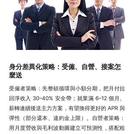
身分差異化策略：受僱、自營、接案怎
麼送
受僱者策略：先整頓循環與小額分期，把月付拉
回淨收入 30–40% 安全帶；就業滿 6–12 個月、
薪轉連續後送主力方案，有望換得更好的 APR 與
彈性（部分還本、違約金上限）。自營者策略：
用月度營收與毛利波動圖建立可預測性，搭配租