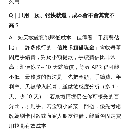
久用。
Q｜只用一次、很快就還，成本會不會其實不
高？
A｜短天數確實能壓低成本，但得看「手續費佔
比」。許多銀行的「
信用卡預借現金
」會收每筆
固定手續費，對於小額提款，手續費佔比非常
高；即便你 7～10 天就清償，等效 APR 仍可能
不低。最務實的做法是：先把金額、手續費、年
利率、天數帶入試算，並做敏感度分析（多 10
天、少 10 天）；若最壞情境仍在你可接受的百
分比，才動手。若金額小於某一門檻，優先考慮
改為刷卡付款或向家人朋友短借，能避免固定費
用拉高有效成本。