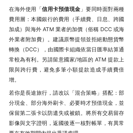
在海外使用「
信用卡預借現金
」要同時面對兩種
費用層：本國銀行的費用（手續費、日息、跨國
加成）與海外 ATM 業者的加價（俗稱 DCC 或海
外業者附加費）。建議原幣提領並拒絕動態貨幣
轉換（DCC），由國際卡組織依當日匯率結算通
常較為有利。另請留意國家/地區的 ATM 提款上
限與跨行費，避免多筆小額提款造成手續費倍
增。
若你是長途旅行，請改以「混合策略」搭配：部
分現金、部分海外刷卡、必要時才預借現金，並
保留第二張卡以防遺失或被鎖。將所有交易留存
影像與文字證明，返國後逐一核對帳單，有異常