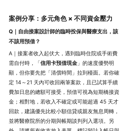
案例分享：多元角色 × 不同資金壓力
Q｜自由接案設計師的臨時投保與醫療支出，該
不該用預借？
A｜接案者收入起伏大，遇到臨時住院或手術費
需自付時，「
信用卡預借現金
」的速度優勢明
顯，但你要先把「清償時間」拉到檯面。若你確
定 14～21 天內可收回兩筆案款，且已試算手續
費加日息的總額可接受，預借可視為短期橋接資
金；相對地，若收入不確定或可能超過 45 天才
回款，建議優先比較小額信貸或親友無息周轉，
並將醫療院所的分期與帳期談判列入選項。另
外，請將所有收支放入表單，標記預計入帳日與