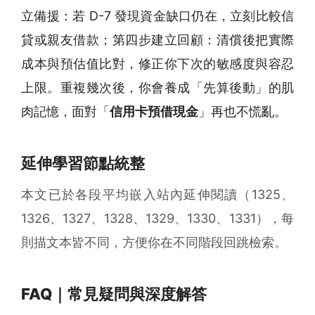
立備援：若 D-7 發現資金缺口仍在，立刻比較信
貸或親友借款；第四步建立回顧：清償後把實際
成本與預估值比對，修正你下次的敏感度與容忍
上限。重複幾次後，你會養成「先算後動」的肌
肉記憶，面對「
信用卡預借現金
」再也不慌亂。
延伸學習節點統整
本文已於各段平均嵌入站內延伸閱讀（1325、
1326、1327、1328、1329、1330、1331），每
則描文本皆不同，方便你在不同階段回跳檢索。
FAQ｜常見疑問與深度解答