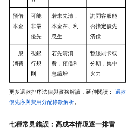
預借
可能
若未先清，
詢問客服能
本金
非最
本金在、利
否指定優先
優先
息生
清償
一般
視銀
若先清消
暫緩刷卡或
消費
行規
費，預借利
分期，集中
則
息續增
火力
更多還款排序法律與實務解讀，延伸閱讀：
還款
優先序與費用分配條款解析
。
七種常見錯誤：高成本情境逐一排雷