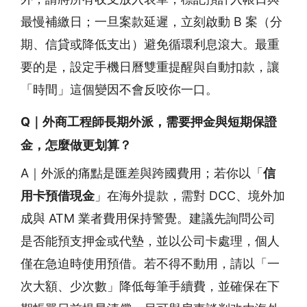
最慢補繳日；一旦案款延遲，立刻啟動 B 案（分
期、信貸或降低支出）避免循環利息滾大。最重
要的是，設定手機日曆雙重提醒與自動扣款，讓
「時間」這個變因不會反咬你一口。
Q｜外商工程師長期外派，需要押金與短期保證
金，怎麼做更划算？
A｜外派的痛點是匯差與跨國費用；若你以「
信
用卡預借現金
」在海外提款，需對 DCC、境外加
成與 ATM 業者費用保持警覺。建議先詢問公司
是否能預支押金或代墊，並以公司卡處理，個人
僅在急迫時使用預借。若不得不動用，請以「一
次大額、少次數」降低每筆手續費，並確保在下