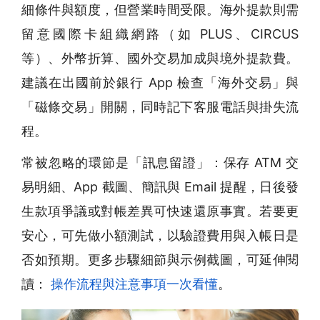
細條件與額度，但營業時間受限。海外提款則需
留意國際卡組織網路（如 PLUS、CIRCUS
等）、外幣折算、國外交易加成與境外提款費。
建議在出國前於銀行 App 檢查「海外交易」與
「磁條交易」開關，同時記下客服電話與掛失流
程。
常被忽略的環節是「訊息留證」：保存 ATM 交
易明細、App 截圖、簡訊與 Email 提醒，日後發
生款項爭議或對帳差異可快速還原事實。若要更
安心，可先做小額測試，以驗證費用與入帳日是
否如預期。更多步驟細節與示例截圖，可延伸閱
讀：
操作流程與注意事項一次看懂
。