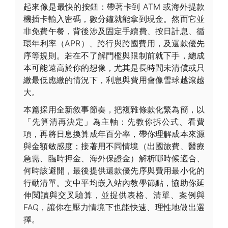
起來像是最快的按鈕：帶著卡到 ATM 或海外提款
機插卡輸入密碼，數分鐘就能拿到現金。然而它並
非免費午餐，背後涉及固定手續費、按日計息、循
環年利率（APR）、跨行與跨國費用，及還款優先
序等規則。若在不了解門檻與限制前就下手，總成
本可能遠高於你的想像，尤其是長時間未清償或只
繳最低應繳的情況下，利息與費用會像雪球越滾越
大。
本篇採用全新敘事節奏，把複雜條款化繁為簡，以
「先算清再決定」為主軸：先教你拆公式、看費
項，再將日息換算成年百分率，帶你理解成本來源
與金額敏感度；接著用不同情境（出國旅費、醫療
急需、臨時押金、海外保證金）解析哪時候適合、
何時該避開，最後提供還款優先序與費用最小化的
行動清單。文中平均嵌入站內教學節點，協助你延
伸閱讀與交叉驗算，並提供表格、清單、案例與
FAQ，讓你在壓力情境下也能快速、理性地做出選
擇。