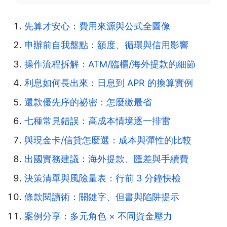
先算才安心：費用來源與公式全圖像
申辦前自我盤點：額度、循環與信用影響
操作流程拆解：ATM/臨櫃/海外提款的細節
利息如何長出來：日息到 APR 的換算實例
還款優先序的祕密：怎麼繳最省
七種常見錯誤：高成本情境逐一排雷
與現金卡/信貸怎麼選：成本與彈性的比較
出國實務建議：海外提款、匯差與手續費
決策清單與風險量表：行前 3 分鐘快檢
條款閱讀術：關鍵字、但書與陷阱提示
案例分享：多元角色 × 不同資金壓力