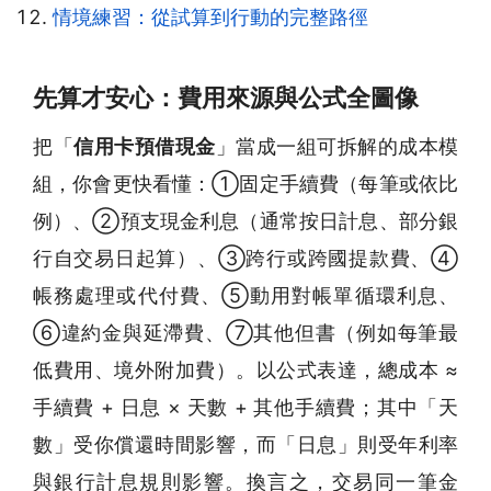
情境練習：從試算到行動的完整路徑
先算才安心：費用來源與公式全圖像
把「
信用卡預借現金
」當成一組可拆解的成本模
組，你會更快看懂：①固定手續費（每筆或依比
例）、②預支現金利息（通常按日計息、部分銀
行自交易日起算）、③跨行或跨國提款費、④
帳務處理或代付費、⑤動用對帳單循環利息、
⑥違約金與延滯費、⑦其他但書（例如每筆最
低費用、境外附加費）。以公式表達，總成本 ≈
手續費 + 日息 × 天數 + 其他手續費；其中「天
數」受你償還時間影響，而「日息」則受年利率
與銀行計息規則影響。換言之，交易同一筆金