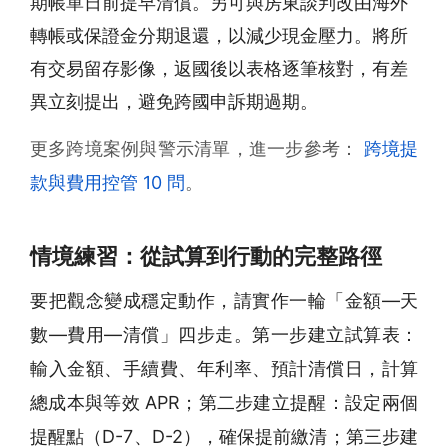
期帳單日前提早清償。另可與房東談判改由海外
轉帳或保證金分期退還，以減少現金壓力。將所
有交易留存影像，返國後以表格逐筆核對，有差
異立刻提出，避免跨國申訴期過期。
更多跨境案例與警示清單，進一步參考：
跨境提
款與費用控管 10 問
。
情境練習：從試算到行動的完整路徑
要把觀念變成穩定動作，請實作一輪「金額—天
數—費用—清償」四步走。第一步建立試算表：
輸入金額、手續費、年利率、預計清償日，計算
總成本與等效 APR；第二步建立提醒：設定兩個
提醒點（D-7、D-2），確保提前繳清；第三步建