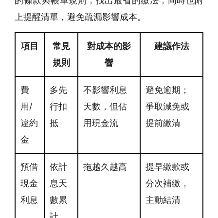
的條款與帳單規則，找出最省的繳法；同時也附
上提醒清單，避免疏漏影響成本。
項目
常見
對成本的影
建議作法
規則
響
費
多先
不影響利息
避免逾期；
用/
行扣
天數，但佔
爭取減免或
違約
抵
用現金流
提前繳清
金
預借
依計
拖越久越高
提早繳款或
現金
息天
分次補繳，
利息
數累
主動結清
計