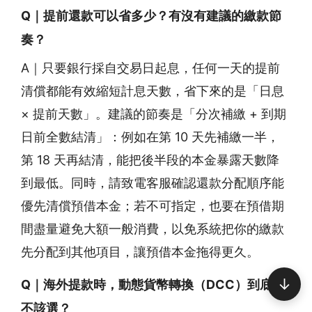
Q｜提前還款可以省多少？有沒有建議的繳款節
奏？
A｜只要銀行採自交易日起息，任何一天的提前
清償都能有效縮短計息天數，省下來的是「日息
× 提前天數」。建議的節奏是「分次補繳 + 到期
日前全數結清」：例如在第 10 天先補繳一半，
第 18 天再結清，能把後半段的本金暴露天數降
到最低。同時，請致電客服確認還款分配順序能
優先清償預借本金；若不可指定，也要在預借期
間盡量避免大額一般消費，以免系統把你的繳款
先分配到其他項目，讓預借本金拖得更久。
↓
Q｜海外提款時，動態貨幣轉換（DCC）到底該
不該選？