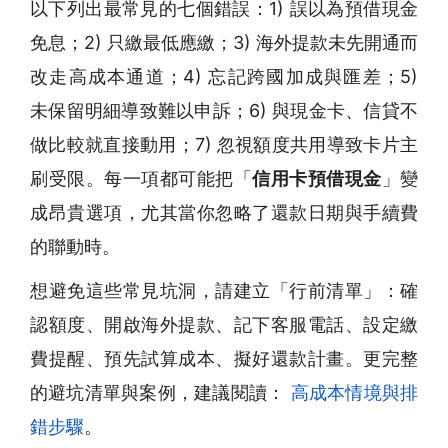
以下列出最常見的七個錯誤：1) 誤以為預借現金
免息；2) 只繳最低應繳；3) 海外提款未先開通而
改走高成本通道；4) 忘記跨國加成與匯差；5)
未保留明細導致難以申訴；6) 與現金卡、信貸不
做比較就直接動用；7) 忽視額度共用導致卡片主
刷受限。每一項都可能把「
信用卡預借現金
」變
成昂貴選項，尤其當你忽略了還款日期與手續費
的聯動時。
想避免這些常見坑洞，請建立「行前清單」：確
認額度、開啟海外提款、記下客服電話、設定繳
費提醒、預先試算成本、擬好還款計畫。更完整
的避坑清單與案例，建議閱讀：
高成本情境與排
錯步驟
。