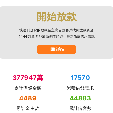
開始放款
快速刊登您的放款金主廣告讓客戶找到放款資金
24小時LINE @幫助您隨時取得最新借款需求資訊
開始廣告
377947萬
17570
累計借錢金額
累積借錢需求
4489
44883
累計金主數
累計借客數