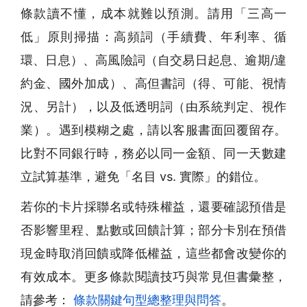
條款讀不懂，成本就難以預測。請用「三高一
低」原則掃描：高頻詞（手續費、年利率、循
環、日息）、高風險詞（自交易日起息、逾期/違
約金、國外加成）、高但書詞（得、可能、視情
況、另計），以及低透明詞（由系統判定、視作
業）。遇到模糊之處，請以客服書面回覆留存。
比對不同銀行時，務必以同一金額、同一天數建
立試算基準，避免「名目 vs. 實際」的錯位。
若你的卡片採聯名或特殊權益，還要確認預借是
否影響里程、點數或回饋計算；部分卡別在預借
現金時取消回饋或降低權益，這些都會改變你的
有效成本。更多條款閱讀技巧與常見但書彙整，
請參考：
條款關鍵句型總整理與問答
。