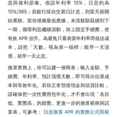
息與複利節奏。假設年利率 15%，日息約為
15%/365；若銀行採自交易日計息，則當天就開
始累積。當你僅繳最低應繳，未清餘額延續到下
一期，循環利息繼續滾動，加上固定手續費，使
有效 APR 抬升。為避免只看表面年利率而低估成
本，請把「天數」視為第一槓桿：能早一天清
償，就早一天止息。
換算實務上，你可以建一個簡表：輸入金額、手
續費、年利率、預計清償天數，即可得出估算成
本與等效年化。若你正拿預借現金與信貸比較，
請確保把一次性費用也年化，才不會出現「名目
低、實際高」的錯覺。更進一步的換算範例與試
算表，可參考：
日息換算 APR 的實務公式與範