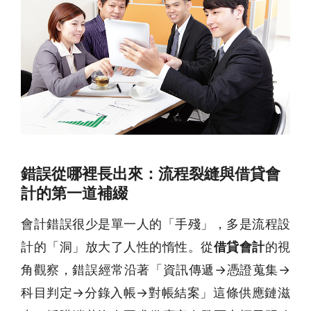
錯誤從哪裡長出來：流程裂縫與借貸會
計的第一道補綴
會計錯誤很少是單一人的「手殘」，多是流程設
計的「洞」放大了人性的惰性。從
借貸會計
的視
角觀察，錯誤經常沿著「資訊傳遞→憑證蒐集→
科目判定→分錄入帳→對帳結案」這條供應鏈滋