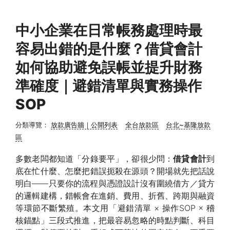
中小企業在日常帳務處理時最
容易出錯的是什麼？借貸會計
如何協助避免誤帳並提升財務
準確度｜避錯清單與實務操作
SOP
分類導覽：
放款廣告牆｜公開列表
全台放款區
台北~基隆放款
區
多數老闆都知道「分錄要平」，卻很少問：
借貸會計
到
底在忙什麼、怎麼把錯誤扼殺在源頭？開場就先把話說
明白——只要你的流程與憑證設計沒有圍繞借方／貸方
的邏輯建構，錯帳會在進銷、費用、折舊、跨期與融資
等環節不斷繁殖。本文用「避錯清單 × 操作SOP × 稽
核錨點」三段式推進，把最容易忽略的時點判斷、科目