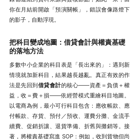
你在月結前開啟「預演關帳」，錯誤會像路燈下
的影子，自動浮現。
把科目變成地圖：借貸會計與權責基礎
的落地方法
多數中小企業的科目表是「長出來的」：遇到新
情境就加新科目，結果越長越亂。真正有效的作
法是先回到
借貸會計
的核心——資產＝負債＋權
益，收＝費＋損——依經營模式重繪科目地圖。
以電商為例，最小可行科目包含：應收帳款、應
付帳款、存貨、預付／預收、運費分攤、金流手
續費、促銷折讓、退貨準備、折舊與攤銷等。接
著，將權責基礎寫進 SOP：例如，收到貨物但尚