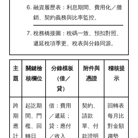
融資履歷表：利息期間、費用化／攤
銷、契約義務與比率監控。
稅務橋接圖：稅碼一致、預扣對照、
遞延稅項季更、稅表與分錄同源。
主
關鍵檢
分錄模板
附件與
稽核提
題
核欄位
（借／
憑證
示
貸）
跨
起訖期
借：費用
契約、
回轉表
期
間、門
／遞延；
請款
每月比
應
檻、回
貸：應付
單、付
對金額
計
轉日
／收入
款證明
趨勢