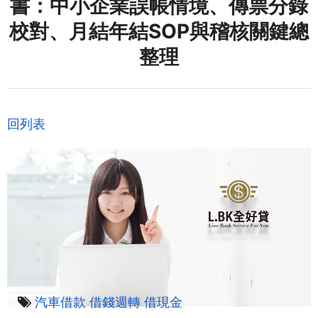
書：中小企業誤帳情境、傳票分錄
校對、月結年結SOP與稽核關鍵總
整理
回列表
汽車借款
借錢週轉
借現金