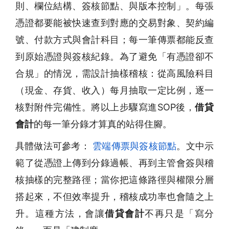
則、欄位結構、簽核節點、與版本控制」。每張
憑證都要能被快速查到對應的交易對象、契約編
號、付款方式與會計科目；每一筆傳票都能反查
到原始憑證與簽核紀錄。為了避免「有憑證卻不
合規」的情況，需設計抽樣稽核：從高風險科目
（現金、存貨、收入）每月抽取一定比例，逐一
核對附件完備性。將以上步驟寫進SOP後，
借貸
會計
的每一筆分錄才算真的站得住腳。
具體做法可參考：
雲端傳票與簽核節點
。文中示
範了從憑證上傳到分錄過帳、再到主管會簽與稽
核抽樣的完整路徑；當你把這條路徑與權限分層
搭起來，不但效率提升，稽核成功率也會隨之上
升。這種方法，會讓
借貸會計
不再只是「寫分