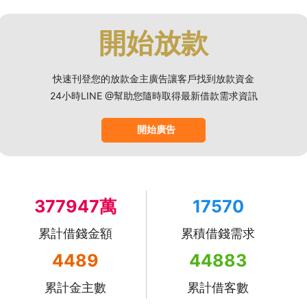
開始放款
快速刊登您的放款金主廣告讓客戶找到放款資金
24小時LINE @幫助您隨時取得最新借款需求資訊
開始廣告
377947萬
17570
累計借錢金額
累積借錢需求
4489
44883
累計金主數
累計借客數