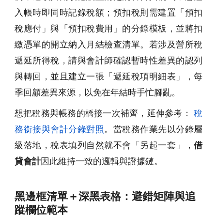
入帳時即同時記錄稅額；預扣稅則需建置「預扣
稅應付」與「預扣稅費用」的分錄模板，並將扣
繳憑單的開立納入月結檢查清單。若涉及營所稅
遞延所得稅，請與會計師確認暫時性差異的認列
與轉回，並且建立一張「遞延稅項明細表」，每
季回顧差異來源，以免在年結時手忙腳亂。
想把稅務與帳務的橋接一次補齊，延伸參考：
稅
務銜接與會計分錄對照
。當稅務作業先以分錄層
級落地，稅表填列自然就不會「另起一套」，
借
貸會計
因此維持一致的邏輯與證據鏈。
黑邊框清單＋深黑表格：避錯矩陣與追
蹤欄位範本