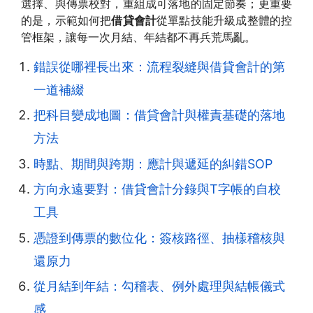
選擇、與傳票校對，重組成可落地的固定節奏；更重要
的是，示範如何把
借貸會計
從單點技能升級成整體的控
管框架，讓每一次月結、年結都不再兵荒馬亂。
錯誤從哪裡長出來：流程裂縫與借貸會計的第
一道補綴
把科目變成地圖：借貸會計與權責基礎的落地
方法
時點、期間與跨期：應計與遞延的糾錯SOP
方向永遠要對：借貸會計分錄與T字帳的自校
工具
憑證到傳票的數位化：簽核路徑、抽樣稽核與
還原力
從月結到年結：勾稽表、例外處理與結帳儀式
感