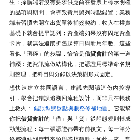
生：採購端若沒有要求供應商在發票上標示明確
的品項與期間，會導致費用認列時點錯置；業務
端若習慣先開立出貨單後補簽契約，收入在權責
基礎下就會提早認列；資產端如果沒有固定資產
卡片，就無法追蹤折舊起算日與耐用年數。這些
看似「瑣碎」的步驟，恰恰是
借貸會計
的第一道
補綴：把資訊流做結構化，把憑證用標準命名規
則整理，把科目與分錄以決策樹形式固定。
想快速建立共同語言，建議先閱讀這份內控導
引，學會把錯誤追溯回流程設計，而非只在帳務
上救火：
錯誤型態盤點與賬務修補地圖
。它能幫
你把
借貸會計
的「借」與「貸」從靜態規則轉成
動態流程：每一張憑證都帶有前後文，每一筆分
錄都連結到資料來源與簽核節點；如此一來，當