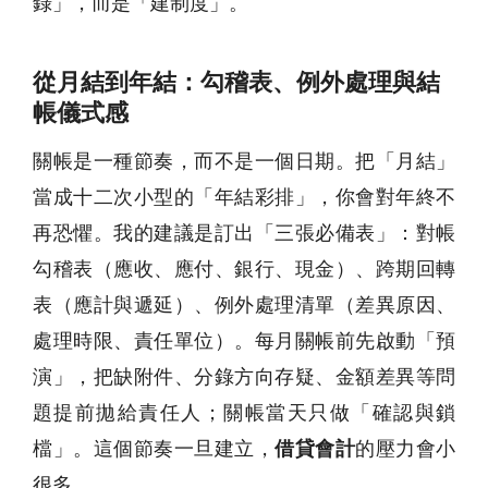
錄」，而是「建制度」。
從月結到年結：勾稽表、例外處理與結
帳儀式感
關帳是一種節奏，而不是一個日期。把「月結」
當成十二次小型的「年結彩排」，你會對年終不
再恐懼。我的建議是訂出「三張必備表」：對帳
勾稽表（應收、應付、銀行、現金）、跨期回轉
表（應計與遞延）、例外處理清單（差異原因、
處理時限、責任單位）。每月關帳前先啟動「預
演」，把缺附件、分錄方向存疑、金額差異等問
題提前拋給責任人；關帳當天只做「確認與鎖
檔」。這個節奏一旦建立，
借貸會計
的壓力會小
很多。