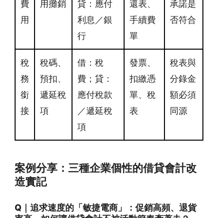
費
用攤銷
貸：應付
還表、
承諾是
用
利息／銀
手續費
否符合
行
單
稅
稅碼、
借：稅
發票、
稅表與
務
預扣、
費；貸：
扣繳憑
分錄金
銜
遞延稅
應付稅款
單、稅
額必須
接
項
／遞延稅
表
同源
項
案例分享：三種企業個性的借貸會計改
造實記
Q｜追求速度的「敏捷電商」：促銷高頻、退貨