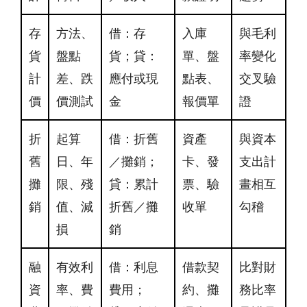
存
方法、
借：存
入庫
與毛利
貨
盤點
貨；貸：
單、盤
率變化
計
差、跌
應付或現
點表、
交叉驗
價
價測試
金
報價單
證
折
起算
借：折舊
資產
與資本
舊
日、年
／攤銷；
卡、發
支出計
攤
限、殘
貸：累計
票、驗
畫相互
銷
值、減
折舊／攤
收單
勾稽
損
銷
融
有效利
借：利息
借款契
比對財
資
率、費
費用；
約、攤
務比率