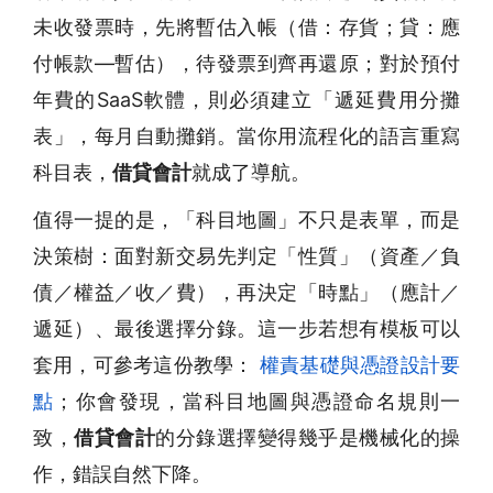
未收發票時，先將暫估入帳（借：存貨；貸：應
付帳款—暫估），待發票到齊再還原；對於預付
年費的SaaS軟體，則必須建立「遞延費用分攤
表」，每月自動攤銷。當你用流程化的語言重寫
科目表，
借貸會計
就成了導航。
值得一提的是，「科目地圖」不只是表單，而是
決策樹：面對新交易先判定「性質」（資產／負
債／權益／收／費），再決定「時點」（應計／
遞延）、最後選擇分錄。這一步若想有模板可以
套用，可參考這份教學：
權責基礎與憑證設計要
點
；你會發現，當科目地圖與憑證命名規則一
致，
借貸會計
的分錄選擇變得幾乎是機械化的操
作，錯誤自然下降。