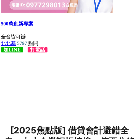
[2025焦點版] 借貸會計避錯全