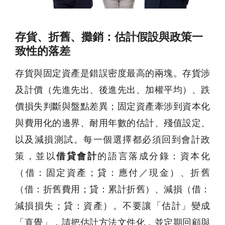
存貨、折舊、攤銷：估計假設與政策一
致性的落差
存貨與固定資產是錯誤密度最高的兩塊。存貨涉
及計價（先進先出、後進先出、加權平均）、跌
價損失判斷與盤點差異；固定資產牽涉到資本化
與費用化的邊界、耐用年數的估計、殘值設定、
以及減損測試。每一個選擇都必須回到會計政
策，並以
借貸會計
的語言落成分錄：資本化
（借：固定資產；貸：應付／現金）、折舊
（借：折舊費用；貸：累計折舊）、減損（借：
減損損失；貸：資產）。不要讓「估計」變成
「直覺」，請把估計方法文件化，並定期回顧與