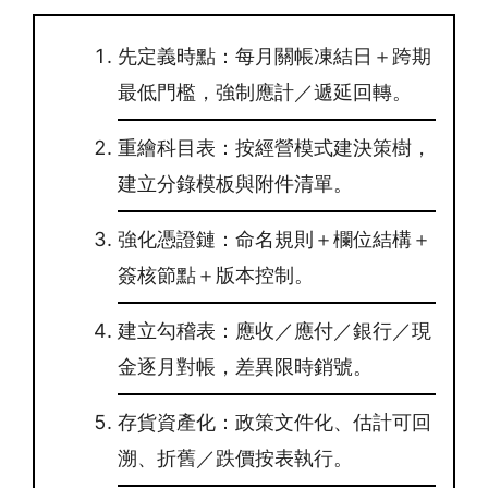
先定義時點：每月關帳凍結日＋跨期
最低門檻，強制應計／遞延回轉。
重繪科目表：按經營模式建決策樹，
建立分錄模板與附件清單。
強化憑證鏈：命名規則＋欄位結構＋
簽核節點＋版本控制。
建立勾稽表：應收／應付／銀行／現
金逐月對帳，差異限時銷號。
存貨資產化：政策文件化、估計可回
溯、折舊／跌價按表執行。