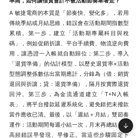
率高，如何讓借貸會計不被活動節奏牽著走？
A 敏捷電商的本質是「節奏快、變化多」，若用
傳統季結或月結思維，錯誤會在活動期間指數型
累積。第一步，建立「活動期專屬科目與稅
碼」，例如促銷折讓、平台手續費、物流逆向費
用，讓憑證一入帳就自動歸位；第二步，導入
「退貨準備」的估計模型，以歷史退貨率×活動
型態調整係數估出當期應計，分錄為（借：銷貨
退回與折讓；貸：退貨準備），隔月按實際退貨
回沖。第三步，為金流通道建立「T+N入帳
表」，將平台撥款延遲系統化，避免錯把未撥款
當作應收已清。最後，以「週結＋月結」雙節奏
運作：活動期間每週小結一次，月末再總結，把
↓
高頻錯誤早發現、早修正。當這些步驟固定下