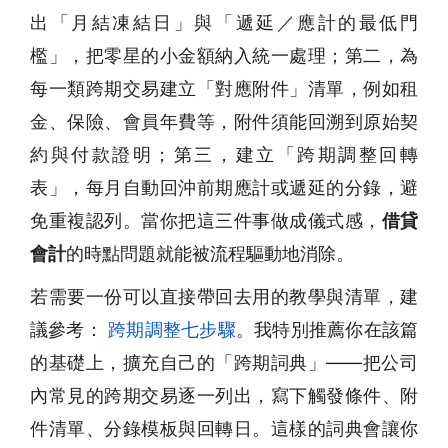
出「月結凍結日」與「遞延／應計的最低門
檻」，把零星的小金額納入統一處理；第二，為
每一類跨期交易建立「對應附件」清單，例如租
金、保險、會員年費等，附件須能回溯到原始契
約與付款證明；第三，建立「跨期調整回轉
表」，每月自動回沖前期應計或遞延的分錄，避
免重複認列。當你把這三件事做成儀式感，
借貸
會計
的時點問題就能被流程驅動地消除。
若需要一份可以直接帶回去用的教學與清單，建
議參考：
跨期調整七步驟
。我特別推薦你在該篇
的基礎上，擴充自己的「跨期詞典」——把公司
內常見的跨期交易逐一列出，寫下觸發條件、附
件清單、分錄模板與回轉日。這樣的詞典會讓你