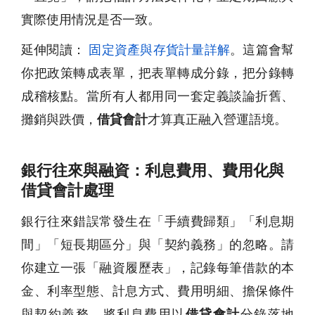
實際使用情況是否一致。
延伸閱讀：
固定資產與存貨計量詳解
。這篇會幫
你把政策轉成表單，把表單轉成分錄，把分錄轉
成稽核點。當所有人都用同一套定義談論折舊、
攤銷與跌價，
借貸會計
才算真正融入營運語境。
銀行往來與融資：利息費用、費用化與
借貸會計處理
銀行往來錯誤常發生在「手續費歸類」「利息期
間」「短長期區分」與「契約義務」的忽略。請
你建立一張「融資履歷表」，記錄每筆借款的本
金、利率型態、計息方式、費用明細、擔保條件
與契約義務。將利息費用以
借貸會計
分錄落地