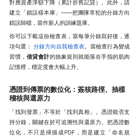
對應資產淨額下降（累計折舊記貸）。此外，請
建立「錯誤樣本庫」——把團隊常犯的分錄方向
錯誤歸檔，當作新人的訓練題庫。
你可以下載這份檢查表，當每筆分錄寫好後，逐
項勾選：
分錄方向自我檢查表
。當檢查行為變成
習慣，
借貸會計
的抽象規則就能落在手指的肌肉
記憶裡，穩定度會大幅上升。
憑證到傳票的數位化：簽核路徑、抽樣
稽核與還原力
「找到發票」不等於「找到真相」。憑證能否支
持分錄，關鍵在於可追溯性與還原力。把憑證數
位化，不只是掃描成PDF，而是建立「命名規