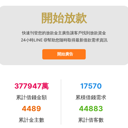
開始放款
快速刊登您的放款金主廣告讓客戶找到放款資金
24小時LINE @幫助您隨時取得最新借款需求資訊
開始廣告
377947萬
17570
累計借錢金額
累積借錢需求
4489
44883
累計金主數
累計借客數