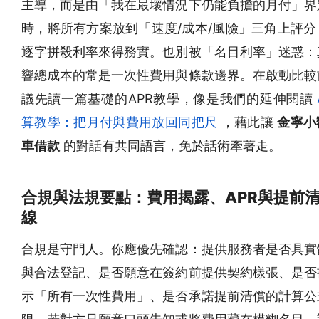
主導，而是由「我在最壞情況下仍能負擔的月付」界
時，將所有方案放到「速度/成本/風險」三角上評分
逐字拼殺利率來得務實。也別被「名目利率」迷惑：
響總成本的常是一次性費用與條款邊界。在啟動比較
議先讀一篇基礎的APR教學，像是我們的延伸閱讀
算教學：把月付與費用放回同把尺
，藉此讓
金寧小
車借款
的對話有共同語言，免於話術牽著走。
合規與法規要點：費用揭露、APR與提前
線
合規是守門人。你應優先確認：提供服務者是否具實
與合法登記、是否願意在簽約前提供契約樣張、是否
示「所有一次性費用」、是否承諾提前清償的計算公