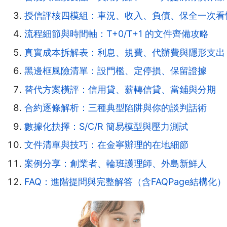
授信評核四模組：車況、收入、負債、保全一次看
流程細節與時間軸：T+0/T+1 的文件齊備攻略
真實成本拆解表：利息、規費、代辦費與隱形支出
黑邊框風險清單：設門檻、定停損、保留證據
替代方案橫評：信用貸、薪轉信貸、當鋪與分期
合約逐條解析：三種典型陷阱與你的談判話術
數據化抉擇：S/C/R 簡易模型與壓力測試
文件清單與技巧：在金寧辦理的在地細節
案例分享：創業者、輪班護理師、外島新鮮人
FAQ：進階提問與完整解答（含FAQPage結構化）