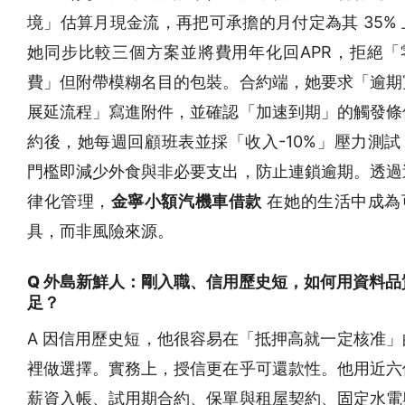
境」估算月現金流，再把可承擔的月付定為其 35%
她同步比較三個方案並將費用年化回APR，拒絕「
費」但附帶模糊名目的包裝。合約端，她要求「逾期
展延流程」寫進附件，並確認「加速到期」的觸發條
約後，她每週回顧班表並採「收入-10%」壓力測試
門檻即減少外食與非必要支出，防止連鎖逾期。透過
律化管理，
金寧小額汽機車借款
在她的生活中成為
具，而非風險來源。
Q 外島新鮮人：剛入職、信用歷史短，如何用資料品
足？
A 因信用歷史短，他很容易在「抵押高就一定核准」
裡做選擇。實務上，授信更在乎可還款性。他用近六
薪資入帳、試用期合約、保單與租屋契約、固定水電