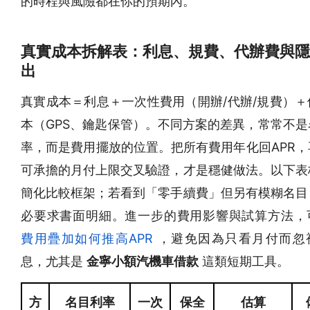
的時程與風險都在你的預期內。
真實成本拆解表：利息、規費、代辦費與隱
出
真實成本＝利息＋一次性費用（開辦/代辦/規費）＋
本（GPS、鑰匙保管）。不同方案的差異，常常不是
率，而是費用擺放的位置。把所有費用年化回APR，
可承擔的月付上限交叉驗證，才是穩健做法。以下表
簡化比較框架；若看到「零手續費」但另有模糊名目
必要求書面明細。進一步的費用影響與試算方法，
費用疊加如何推高APR
，避免因為只看月付而忽
息，尤其是
金寧小額汽機車借款
這類短期工具。
方
名目利率
一次
保全
估算