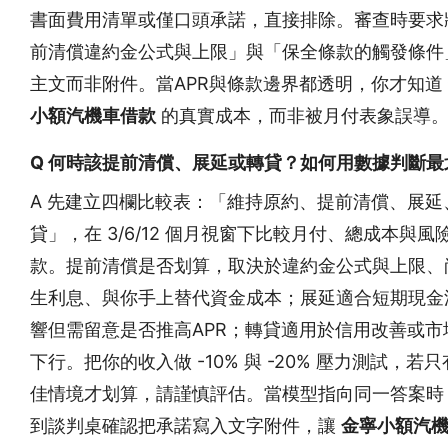
書面費用清單或僅口頭承諾，直接排除。審查時要求
前清償違約金公式與上限」與「保全條款的觸發條件
主文而非附件。當APR與條款邊界都透明，你才知道
小額汽機車借款
的真實成本，而非被月付表象誤導
Q 何時該提前清償、展延或轉貸？如何用數據判斷最
A 先建立四欄比較表：「維持原約、提前清償、展延
貸」，在 3/6/12 個月視窗下比較月付、總成本與風
款。提前清償是否划算，取決於違約金公式與上限、
生利息、與你手上替代資金成本；展延適合短期現金
響但需留意是否推高APR；轉貸適用於信用改善或市
下行。把你的收入做 -10% 與 -20% 壓力測試，若
佳情境才划算，請謹慎評估。當模型指向同一答案時
到談判桌確認把承諾寫入文字附件，讓
金寧小額汽