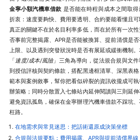
金寧小額汽機車借款
是否能在時程與成本之間取得
折衷：速度要夠快、費用要透明、合約要能看懂且可
真正的關鍵不在於名目利率多低，而在於所有一次性
否事前完整揭露、APR是否能被換算、提前清償是否
上限、以及遇到突發狀況時是否有展延或緩衝機制。
「
速度/成本/風險
」三角為導向，從法規合規與文件
到授信評核與契約條款，搭配黑邊框清單、深黑表格
範本與案例敘事，幫你把看似碎裂的資訊收攏成可執
辦策略；同時分散置入七條站內延伸閱讀與三則延伸
避免資訊孤島，確保在金寧辦理汽機車借款不踩坑、
枉路。
在地需求與常見迷思：把話術還原成決策坐標
合規與法規要點：費用揭露、APR與提前清償界線