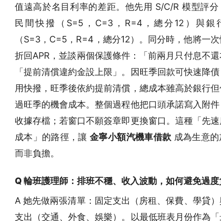
值遠高於名目利率的差距。他先用 S/C/R 模型評
民間快撥（S=5，C=3，R=4，總分12）與銀
（S=3，C=5，R=4，總分12）。同分時，他將一
折回APR，並談兩個保護條件：「前兩月只付息不還
「提前清償違約金設上限」。因旺季回款可快速降債
用快撥，旺季後依約提前清償，總成本雖高於銀行但
過旺季的機會成本。整個過程他把口頭承諾寫入附件
收據存檔；若窗口不願簽章即更換窗口。這種「先速
成本」的路徑，讓
金寧小額汽機車借款
成為生意的
而非負擔。
Q 輪班護理師：排班不穩、收入波動，如何避免過度
A 她先做兩張清單：固定支出（房租、保費、學貸）
支出（交通、外食、娛樂）。以最低班表月份作為「