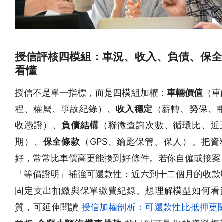
授信評核四模組：車況、收入、負債、保全
看懂
授信不是單一指標，而是四模組加權：
車輛價值
（車
程、權屬、事故紀錄）、
收入穩定
（薪轉、勞保、報
收憑證）、
負債結構
（聯徵查詢次數、循環比、近
期）、
保全條款
（GPS、鑰匙保管、保人）。把資
好，常常比車價高更能換到好條件。若你自僱或接案
「等價證明」補強可還款性：近六到十二個月的收款
固定支出扣繳與保單繳費紀錄。想理解模型如何看
質，可延伸閱讀
授信加權剖析：可還款性比抵押更