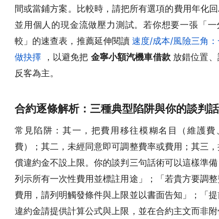
間或當鋪方案。比較時，請把所有選項的費用年化回A
並用個人的現金流做壓力測試。若你想要一張「一
較」的速查表，推薦延伸閱讀
速度/成本/風險三角
做抉擇
，以避免把
金寧小額汽機車借款
放錯位置、
反客為主。
合約逐條解析：三種典型陷阱與你的談判話
常見陷阱：其一，把費用移往模糊名目（維護費
費）；其二，未經同意即可調整費率或費用；其三，
償違約金不設上限。你的談判三句話術可以這樣準備
列示所有一次性費用並標註用途」；「若貴方要調整
費用，請列明觸發條件與上限並以書面告知」；「提
違約金請提供計算公式與上限，並在合約主文而非附