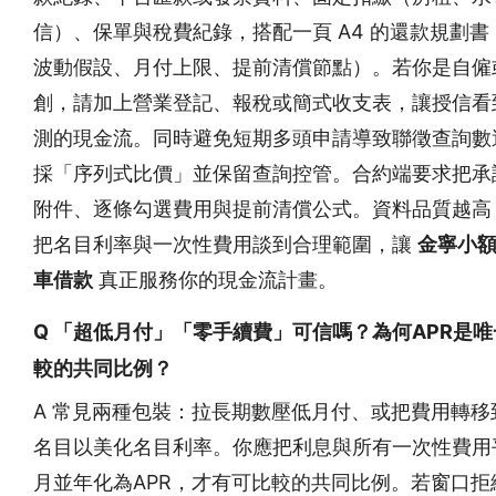
信）、保單與稅費紀錄，搭配一頁 A4 的還款規劃書
波動假設、月付上限、提前清償節點）。若你是自僱
創，請加上營業登記、報稅或簡式收支表，讓授信看
測的現金流。同時避免短期多頭申請導致聯徵查詢數
採「序列式比價」並保留查詢控管。合約端要求把承
附件、逐條勾選費用與提前清償公式。資料品質越高
把名目利率與一次性費用談到合理範圍，讓
金寧小
車借款
真正服務你的現金流計畫。
Q 「超低月付」「零手續費」可信嗎？為何APR是
較的共同比例？
A 常見兩種包裝：拉長期數壓低月付、或把費用轉移
名目以美化名目利率。你應把利息與所有一次性費用
月並年化為APR，才有可比較的共同比例。若窗口拒