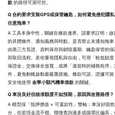
款
的路徑可測可控。
Q 合約要求安裝GPS或保管鑰匙，如何避免侵犯隱
任意拖車？
A 工具本身中性，關鍵在條款邊界。請要求註明：啟
的具體條件、通知義務與時點、是否禁止未通知拖車
由第三方見證、資料保存與銷毀週期、鑰匙保管的保
與取回流程。若你重視隱私與自由，可用「較低額度
保證金」交換保全放寬，或將「違規時的補救程序」
件，避免動輒啟動最嚴厲措施。條款可談、證據可留
安全地使用
金寧小額汽機車借款
的關鍵。
Q 車況良好但核准額度不如預期，原因與改善路徑？
A 模型採「抵押價值 × 可還款性」雙軸；車況好固
分，但若現金流不穩、聯徵查詢過多或循環比偏高，