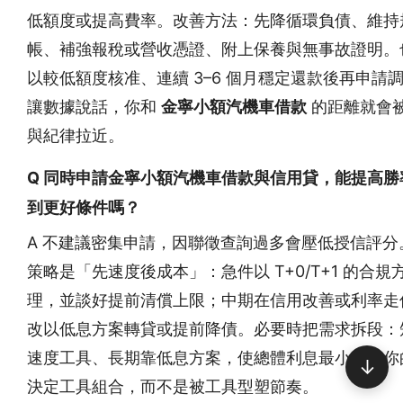
低額度或提高費率。改善方法：先降循環負債、維持
帳、補強報稅或營收憑證、附上保養與無事故證明。
以較低額度核准、連續 3–6 個月穩定還款後再申請
讓數據說話，你和
金寧小額汽機車借款
的距離就會
與紀律拉近。
Q 同時申請金寧小額汽機車借款與信用貸，能提高勝
到更好條件嗎？
A 不建議密集申請，因聯徵查詢過多會壓低授信評分
策略是「先速度後成本」：急件以 T+0/T+1 的合規
理，並談好提前清償上限；中期在信用改善或利率走
改以低息方案轉貸或提前降債。必要時把需求拆段：
速度工具、長期靠低息方案，使總體利息最小化。你
↓
決定工具組合，而不是被工具型塑節奏。