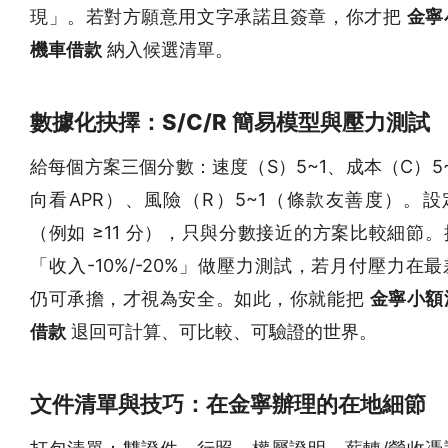
現」。若對方願意用文字承諾且簽章，你才把
金寧
機車借款
納入候選清單。
數據化抉擇：S/C/R 簡易模型與壓力測試
給每個方案三個分數：速度（S）5~1、成本（C）5
向看APR）、風險（R）5~1（條款友善度）。設
（例如 ≥11 分），只與分數接近的方案比較細節
「收入-10%/-20%」做壓力測試，若月付壓力在
仍可承擔，才視為安全。如此，你就能把
金寧小額
借款
退回可計算、可比較、可驗證的世界。
文件清單與技巧：在金寧辦理的在地細節