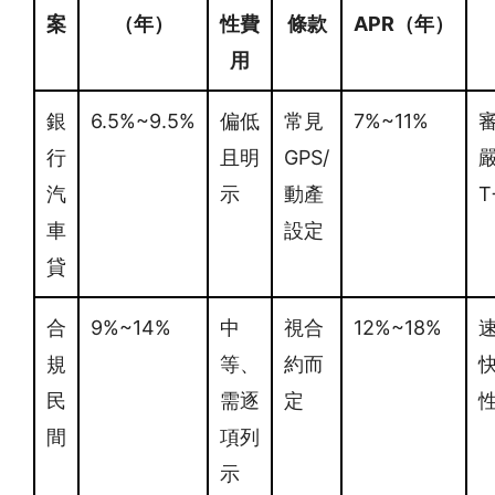
案
（年）
性費
條款
APR（年）
用
銀
6.5%~9.5%
偏低
常見
7%~11%
行
且明
GPS/
汽
示
動產
T
車
設定
貸
合
9%~14%
中
視合
12%~18%
規
等、
約而
民
需逐
定
間
項列
示