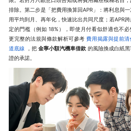
限。若對方只願意口頭告知或將費用藏在模糊名目，
排除。第二步是「把費用換算回APR」：將利息與一
用平均到月、再年化，快速比出共同尺度；若APR跨
定的門檻（例如 18%），即使月付看似舒適也不必
更完整的法規與條款解析可參考
費用揭露與提前清
道底線
，把
金寧小額汽機車借款
的風險換成白紙黑
證的承諾。