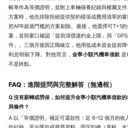
帳單作為等價證明，並附上車輛保養紀錄與權屬文件
方案時，他先排除拒絕提供契約樣張或費用清單的窗
把APR超過門檻的方案剔除。最後，他選擇可T+1
案，並與窗口確認「提前清償違約金上限」與「GPS
件」。三個月後因正職確立，他用低成本資金提前降
利息明顯下降。對他而言，
金寧小額汽機車借款
是
不是終點。
FAQ：進階提問與完整解答（無邊框）
Q 沒有薪轉或勞保，如何提升金寧小額汽機車借款的
與條件？
A 以「等價證明」補足可還款性：近 6–12 個月的收
款紀錄、平台匯款或發票資料、固定扣繳（房租、水