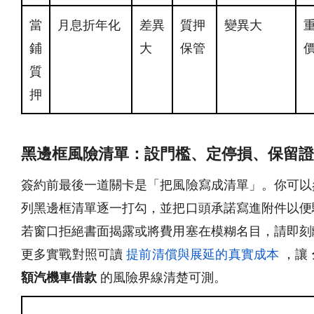
當
月息折年化
差異
質押
變異大
鋪
大
保管
質
押
黑邊框風險清單：設門檻、定停損、保留證
簽約前最後一道關卡是「把風險寫成清單」。你可以
列黑邊框清單逐一打勾，並把口頭承諾寫進附件以便
若窗口拒絕書面揭露或將費用塞在模糊名目，請即刻
更多實戰對照可讀
提前清償與展延的真實成本
，讓
額汽機車借款
的風險界線清楚可測。