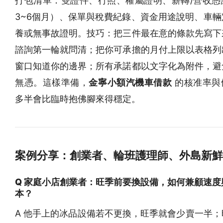
打包清單：雙證件、行照、權屬證明、薪轉/營收憑
3~6個月）、保單與稅費紀錄、資金用途說明、車輛
養或無事故證明。技巧：把三件最在意的條款先寫下
諮詢第一輪就問清；把你可承擔的月付上限以表格列
窗口知道你的邊界；所有承諾都以文字化為附件，避
無憑。這樣準備，
金寧小額汽機車借款
的核准率與
多半會比臨時抱佛腳來得穩定。
案例分享：創業者、輪班護理師、外島新鮮
Q 家庭小店創業者：旺季前要換設備，如何兼顧速度
本？
A 他手上的冰品設備若不更換，旺季就會少賣一半；