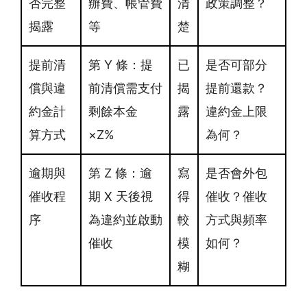
否完整
辦費、帳管費
清
政策調整？
揭露
等
楚
提前清
第 Y 條：提
已
是否可部分
償與違
前清償需支付
揭
提前還款？
約金計
剩餘本金
露
違約金上限
算方式
×Z%
為何？
逾期與
第 Z 條：逾
寫
是否會外包
催收程
期 X 天後視
得
催收？催收
序
為違約並啟動
較
方式與頻率
催收
模
如何？
糊