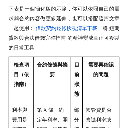
下表是一個簡化版的示範，你可以依照自己的需
求與合約內容做更多延伸，也可以搭配這篇文章
一起使用：
借款契約逐條檢視清單下載
，將 短期
貸款與合法借錢完整指南 的精神變成真正可複製
的日常工具。
檢查項
合約條號與摘
目
需要再確認
目（依
要
前
的問題
指南）
狀
態
利率與
第 X 條：約
部
帳管費是否
費用是
定年利率、開
分
會隨利率或