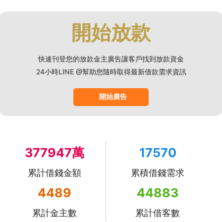
開始放款
快速刊登您的放款金主廣告讓客戶找到放款資金
24小時LINE @幫助您隨時取得最新借款需求資訊
開始廣告
377947萬
17570
累計借錢金額
累積借錢需求
4489
44883
累計金主數
累計借客數