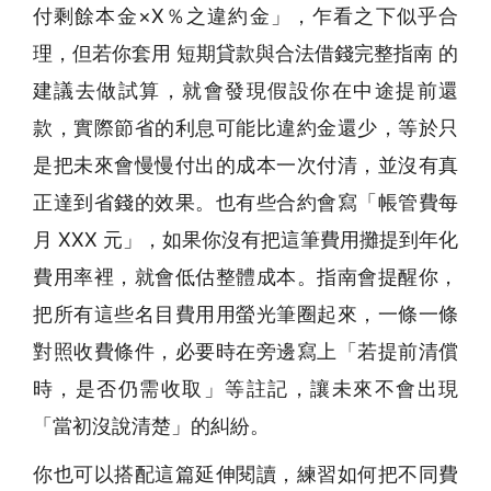
付剩餘本金×X％之違約金」，乍看之下似乎合
理，但若你套用 短期貸款與合法借錢完整指南 的
建議去做試算，就會發現假設你在中途提前還
款，實際節省的利息可能比違約金還少，等於只
是把未來會慢慢付出的成本一次付清，並沒有真
正達到省錢的效果。也有些合約會寫「帳管費每
月 XXX 元」，如果你沒有把這筆費用攤提到年化
費用率裡，就會低估整體成本。指南會提醒你，
把所有這些名目費用用螢光筆圈起來，一條一條
對照收費條件，必要時在旁邊寫上「若提前清償
時，是否仍需收取」等註記，讓未來不會出現
「當初沒說清楚」的糾紛。
你也可以搭配這篇延伸閱讀，練習如何把不同費