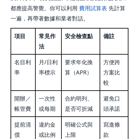
都應提高警覺。你可以利用
費用試算表
先計算
一遍，再帶著數據和業者對話。
項目
常見作
安全檢查點
備註
法
名目利
月/日利
要求年化換
方便跨
率
率標示
算（APR）
方案比
較
開辦／
一次性
合約明列、
避免口
帳管費
或每期
是否可折減
頭承諾
提前清
違約金
明確公式與
寫進條
償
或比例
上限
款