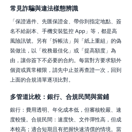
常見詐騙與違法樣態辨識
「保證過件、先匯保證金、帶你到指定地點、簽
名不給副本、手機安裝監控 App」等，都是高
風險訊號。另有「拆帳法」與「紙上重組」的偽
裝做法，以「稅務最佳化」或「提高額度」為
由，讓你簽下不必要的合約。每當對方要求額外
個資或異常權限，請先中止並再查證一次，回到
上面的合規清單逐項比對。
多管道比較：銀行、合規民間與當鋪
銀行：費用透明、年化成本低，但審核較嚴、速
度較慢。合規民間：速度快、文件彈性高，但成
本較高；適合短期且有把握快速清償的情境。當