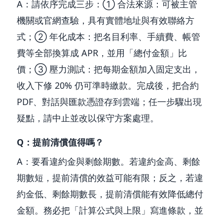
A：請依序完成三步：① 合法來源：可被主管
機關或官網查驗，具有實體地址與有效聯絡方
式；② 年化成本：把名目利率、手續費、帳管
費等全部換算成 APR，並用「總付金額」比
價；③ 壓力測試：把每期金額加入固定支出，
收入下修 20% 仍可準時繳款。完成後，把合約
PDF、對話與匯款憑證存到雲端；任一步驟出現
疑點，請中止並改以保守方案處理。
Q：提前清償值得嗎？
A：要看違約金與剩餘期數。若違約金高、剩餘
期數短，提前清償的效益可能有限；反之，若違
約金低、剩餘期數長，提前清償能有效降低總付
金額。務必把「計算公式與上限」寫進條款，並