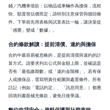
鋪／汽機車借款：以物品或車輛作為擔保，流程
快、額度視估價而定；請特別注意保管與贖回條
件。下單前先用表格與試算表比一輪，讓決策從
「感覺」變成「數據」。
合約條款解讀：提前清償、違約與擔保
合約中最容易被忽略的，是提前清償與違約的計
算方式。請要求列出公式與金額上限，並確認是
否有「最低繳期數」或「違約金階梯」。若有保
人或擔保品，需寫明責任範圍與處置條件。所有
註記（例如「電話約定」、「訊息同意」）都應
回填到書面補充條款，避免日後爭議。
數位申貸安全：資料保護與社群查核