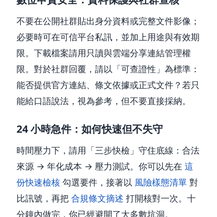
不要在公開社群貼出身分資料或完整文件影像；
必要時可在可信平台私訊，並加上用途與有效期
限。下載檔案請用只讀與雲端分享連結管理權
限。對於社群回覆，請以「可查證性」為標準：
能否提供官方連結、條文依據或正式文件？若只
能給口語說法，視為參考，但不要直接採納。
24 小時急件：如何快速但不失守
時間壓力下，請用「三步快檢」守住底線：合法
來源 → 年化成本 → 壓力測試。你可以先在
這
份快速檢核
勾選要件，接著以
風險樣態清單
對
比訊號，再把
合規條文摘述
打開核對一次。十
分鐘內做完，你已經避開了大多數坑洞。