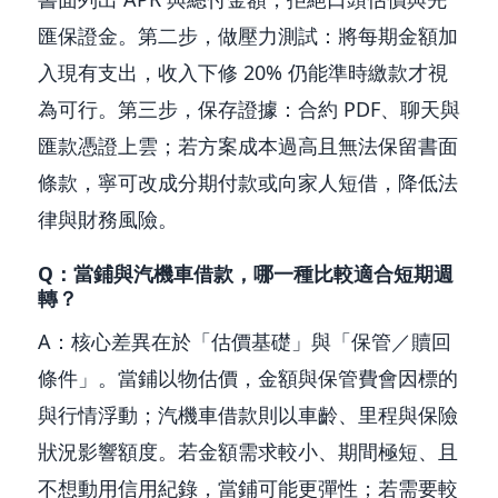
匯保證金。第二步，做壓力測試：將每期金額加
入現有支出，收入下修 20% 仍能準時繳款才視
為可行。第三步，保存證據：合約 PDF、聊天與
匯款憑證上雲；若方案成本過高且無法保留書面
條款，寧可改成分期付款或向家人短借，降低法
律與財務風險。
Q：當鋪與汽機車借款，哪一種比較適合短期週
轉？
A：核心差異在於「估價基礎」與「保管／贖回
條件」。當鋪以物估價，金額與保管費會因標的
與行情浮動；汽機車借款則以車齡、里程與保險
狀況影響額度。若金額需求較小、期間極短、且
不想動用信用紀錄，當鋪可能更彈性；若需要較