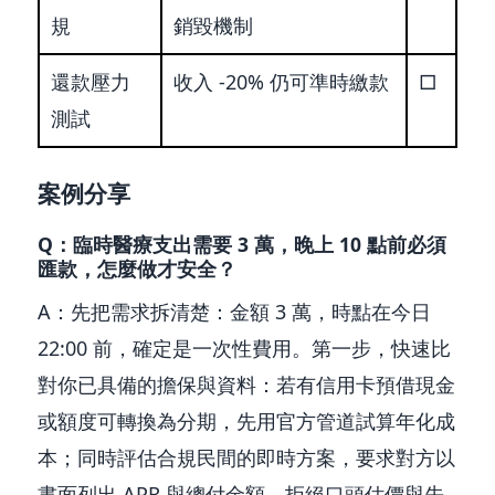
規
銷毀機制
還款壓力
收入 -20% 仍可準時繳款
□
測試
案例分享
Q：臨時醫療支出需要 3 萬，晚上 10 點前必須
匯款，怎麼做才安全？
A：先把需求拆清楚：金額 3 萬，時點在今日
22:00 前，確定是一次性費用。第一步，快速比
對你已具備的擔保與資料：若有信用卡預借現金
或額度可轉換為分期，先用官方管道試算年化成
本；同時評估合規民間的即時方案，要求對方以
書面列出 APR 與總付金額，拒絕口頭估價與先