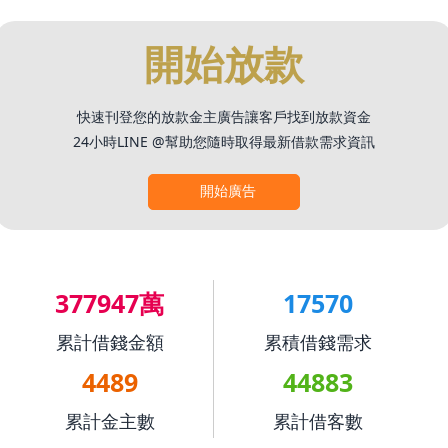
開始放款
快速刊登您的放款金主廣告讓客戶找到放款資金
24小時LINE @幫助您隨時取得最新借款需求資訊
開始廣告
377947萬
17570
累計借錢金額
累積借錢需求
4489
44883
累計金主數
累計借客數