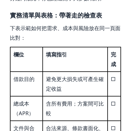
實務清單與表格：帶著走的檢查表
下表示範如何把需求、成本與風險放在同一頁面
比對：
欄位
填寫指引
完
成
借款目的
避免更大損失或可產生確
□
定收益
總成本
含所有費用；方案間可比
□
（APR）
較
文件與合
合法來源、條款書面化、
□