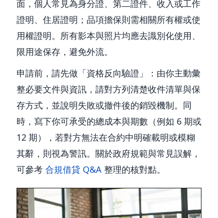
面，個人常見為身分證、第二證件、收入或工作
證明、住居證明；品項擔保則需相關所有權或使
用權證明。所有影本與照片均應去識別化使用、
限用途保存，避免外流。
申請前，請先做「資格反向驗證」：由你主動彙
整必要文件與資訊，請對方列清楚收件清單與保
存方式，並說明失敗或撤件後的銷毀機制。同
時，寫下你可承受的總成本與期數（例如 6 期或
12 期），若對方無法在合約中明確載明或模糊
其辭，則視為警訊。關於政府規範與常見誤解，
可參考
合規借貸 Q&A
整理的核對點。