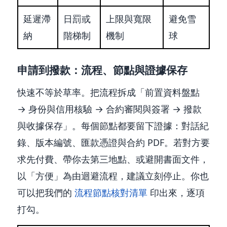
延遲滯
日罰或
上限與寬限
避免雪
納
階梯制
機制
球
申請到撥款：流程、節點與證據保存
快速不等於草率。把流程拆成「前置資料盤點
→ 身份與信用核驗 → 合約審閱與簽署 → 撥款
與收據保存」。每個節點都要留下證據：對話紀
錄、版本編號、匯款憑證與合約 PDF。若對方要
求先付費、帶你去第三地點、或避開書面文件，
以「方便」為由迴避流程，建議立刻停止。你也
可以把我們的
流程節點核對清單
印出來，逐項
打勾。