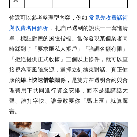
你還可以參考整理型內容，例如
常見先收費話術
與收費名目解析
， 把自己遇到的說法一一寫進清
單，標註對應的風險指標。當你發現某個業者同
時踩到了「要求匯私人帳戶」「強調名額有限」
「拒絕提供正式收據」三個以上條件，就可以直
接視為高風險來源，選擇立刻結束對話。真正健
康的
線上快速借款
關係，是雙方在透明合約與合
理費用下共同進行資金安排，而不是誰講話大
聲、誰打字快、誰最敢要你「馬上匯」就算厲
害。