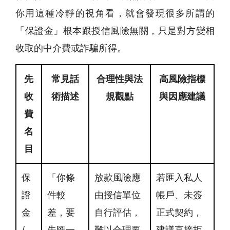
你用這種冷靜的視角看，就會發現很多所謂的
「保證金」根本跟授信風險無關，只是對方變相
收取的中介費或詐騙所得。
先
常見話
合理性與法
高風險指標
收
術描述
規觀點
與因應建議
費
名
目
保
「你條
放款風險應
若匯入私人
證
件較
由授信單位
帳戶、未簽
金
差，要
自行評估，
正式契約，
/
先匯一
難以合理要
建議直接拒