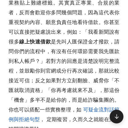
業務貼上難纏標籤。其實真正專業、合規的業
者，反而會歡迎你多問幾個問題，因為這代表你
重視契約內容、願意負責任地看待借款。你甚至
可以直接把疑慮說出來，例如：「我看新聞說有
很多
線上快速借款
是先叫人匯保證金才撥款，請
問你們的流程中，有沒有任何環節需要我先匯款
到私人帳戶？」若對方的回應是清楚說明完整流
程，並鼓勵你到官網或分行再次確認，那就比較
接近可信；反之如果對方立刻翻臉、威脅你「不
匯就取消資格」「你再考慮就來不及」，那這份
「機會」多半不是給你的，而是給詐騙集團的。
你也可以搭配一些實務整理，如
可疑金流對話範
↓
例與拒絕句型
， 定期複習，久而久之就能在第一