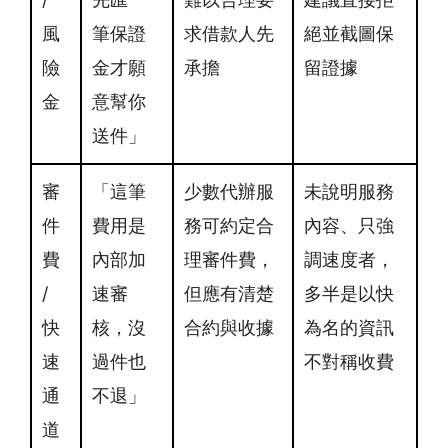
風
筆保證
求借款人先
絕並截圖保
險
金才願
承擔
留證據
金
意幫你
送件」
審
「這筆
少數代辦服
未說明服務
件
費用是
務可約定合
內容、只強
費
內部加
理審件費，
調速度者，
/
速審
但應有清楚
多半是以快
快
核，沒
合約與收據
為名的資訊
速
過件也
不對稱收費
通
不退」
道