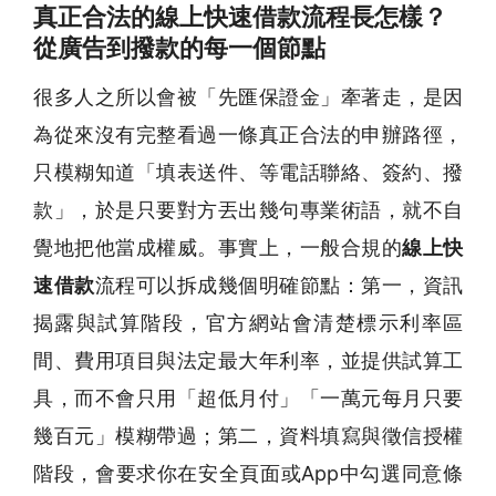
真正合法的線上快速借款流程長怎樣？
從廣告到撥款的每一個節點
很多人之所以會被「先匯保證金」牽著走，是因
為從來沒有完整看過一條真正合法的申辦路徑，
只模糊知道「填表送件、等電話聯絡、簽約、撥
款」，於是只要對方丟出幾句專業術語，就不自
覺地把他當成權威。事實上，一般合規的
線上快
速借款
流程可以拆成幾個明確節點：第一，資訊
揭露與試算階段，官方網站會清楚標示利率區
間、費用項目與法定最大年利率，並提供試算工
具，而不會只用「超低月付」「一萬元每月只要
幾百元」模糊帶過；第二，資料填寫與徵信授權
階段，會要求你在安全頁面或App中勾選同意條