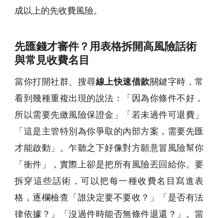
成以上的先收費風險。
先匯錢才審件？用表格拆開高風險話術
與常見收費名目
當你打開社群、搜尋
線上快速借款
關鍵字時，常
看到幾種重複出現的說法：「因為你條件不好，
所以需要先繳風險保證金」「若未過件可退費」
「這是主管特別為你爭取的內部方案，需要先匯
才能啟動」。乍聽之下好像對方願意冒風險幫你
「衝件」，實際上卻是把所有風險丟回給你。要
拆穿這些話術，可以把每一種收費名目寫進表
格，逐欄檢查「誰決定要不要收？」「是否有法
律依據？」「沒過件時能否無條件退還？」。當