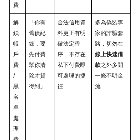
費
解
「你有
合法信用資
多為偽裝專
鎖
舊債紀
料更正有明
家的詐騙套
帳
錄，要
確法定程
路，切勿在
戶
先付費
序，不存在
線上快速借
費
幫你清
私下付費即
款
之外多開
/
除才貸
可處理的捷
一條不明金
黑
得到」
徑
流
名
單
處
理
費