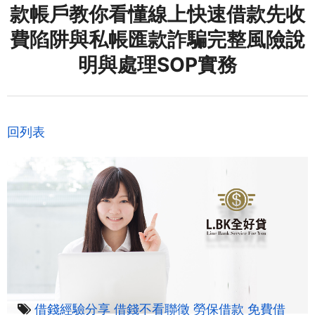
款帳戶教你看懂線上快速借款先收
費陷阱與私帳匯款詐騙完整風險說
明與處理SOP實務
回列表
借錢經驗分享
借錢不看聯徵
勞保借款
免費借