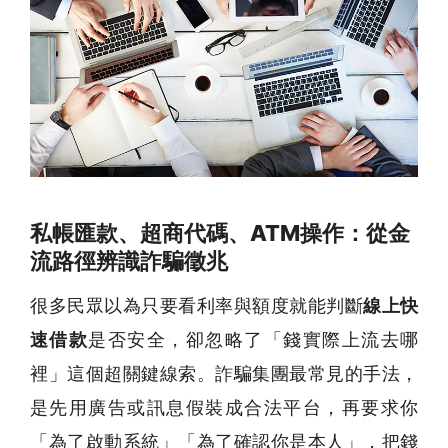
私帳匯款、超商代碼、ATM操作：從金
流路徑辨識詐騙徵兆
很多民眾以為只要看利率與額度就能判斷
線上快
速借款
是否安全，卻忽略了「錢實際上流去哪
裡」這個超關鍵線索。詐騙集團最常見的手法，
是先用廣告或訊息假裝成合法平台，再要求你
「為了啟動系統」「為了確認你是本人」，把錢