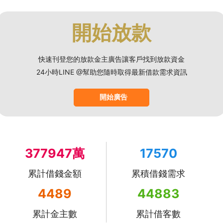
開始放款
快速刊登您的放款金主廣告讓客戶找到放款資金
24小時LINE @幫助您隨時取得最新借款需求資訊
開始廣告
377947萬
17570
累計借錢金額
累積借錢需求
4489
44883
累計金主數
累計借客數