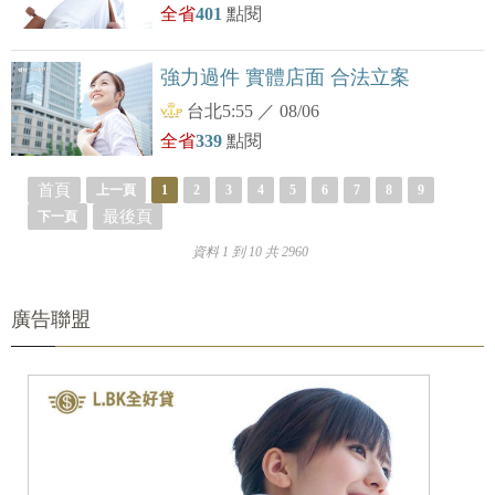
全省
401
點閱
強力過件 實體店面 合法立案
台北5:55
／
08/06
全省
339
點閱
首頁
上一頁
1
2
3
4
5
6
7
8
9
最後頁
下一頁
資料 1 到 10 共 2960
廣告聯盟