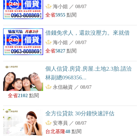
海小姐
／
08/07
全省
5955
點閱
借錢免求人，還款沒壓力。來就借
海小姐
／
08/07
全省
5827
點閱
個人信貸.房貸.房屋.土地2.3胎.請洽
林副總0968356...
永信融資
／
08/07
全省
2102
點閱
全方位貸款 30分鐘快速評估
安專員
／
08/07
台北基隆
48
點閱