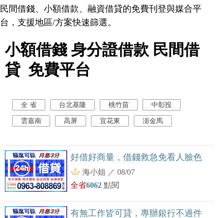
民間借錢、小額借款、融資借貸的免費刊登與媒合平
台，支援地區/方案快速篩選。
小額借錢 身分證借款 民間借
貸 免費平台
全 省
台北基隆
桃竹苗
中彰投
雲嘉南
高屏
宜花東
澎金馬
好借好商量，借錢救急免看人臉色
海小姐
／
08/07
全省
6062
點閱
有無工作皆可貸，專辦銀行不過件