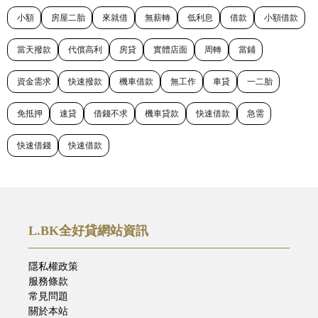
小額
房屋二胎
來就借
無薪轉
低利息
借款
小額借款
當天撥款
代償高利
房貸
實體店面
周轉
當鋪
資金需求
快速撥款
機車借款
無工作
車貸
一二胎
免抵押
速貸
借錢不求
機車貸款
快速借款
急需
快速借錢
快速借款
L.BK全好貸網站資訊
隱私權政策
服務條款
常見問題
關於本站