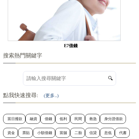
E7借錢
搜索熱門關鍵字
🔍
點我快速搜尋:
(更多..)
當日撥款
融資
借錢
低利
民間
救急
身分證借款
資金
票貼
小額借錢
當舖
二胎
信貸
息低
代書