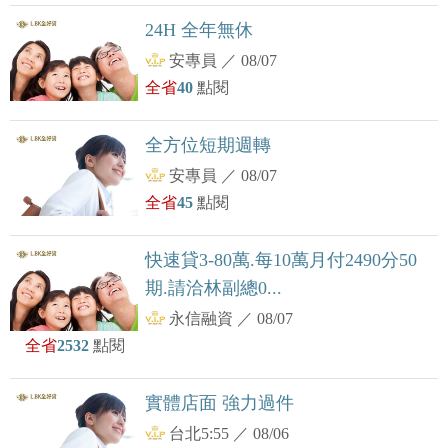
24H 全年無休
安專員
／
08/07
全省
40
點閱
全方位短期週轉
安專員
／
08/07
全省
45
點閱
快速貸3-80萬.每10萬月付2490分50
期.請洽林副總0...
永信融資
／
08/07
全省
2532
點閱
實體店面 強力過件
台北5:55
／
08/06